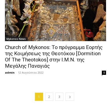
Mykonos News
Church of Mykonos: Το πρόγραμμα Εορτής
της Κοιμήσεως της Θεοτόκου [Dormition
Of The Theotokos] στην Ι.Μ.Ν. της
Μεγάλης Παναγιάς
admin
-
12 Αυγούστου 2022
0
1
2
3