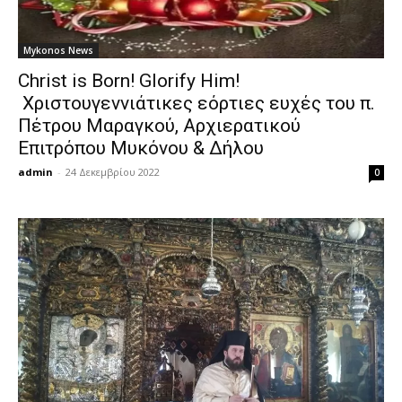
Mykonos News
Christ is Born! Glorify Him!
Χριστουγεννιάτικες εόρτιες ευχές του π.
Πέτρου Μαραγκού, Αρχιερατικού
Επιτρόπου Μυκόνου & Δήλου
admin
-
24 Δεκεμβρίου 2022
0