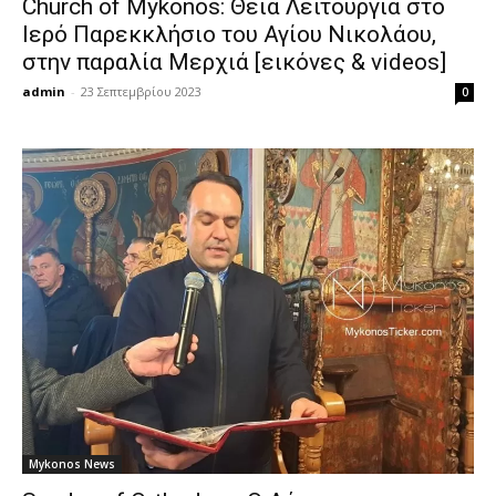
Church of Mykonos: Θεία Λειτουργία στο
Ιερό Παρεκκλήσιο του Αγίου Νικολάου,
στην παραλία Μερχιά [εικόνες & videos]
admin
-
23 Σεπτεμβρίου 2023
0
Mykonos News