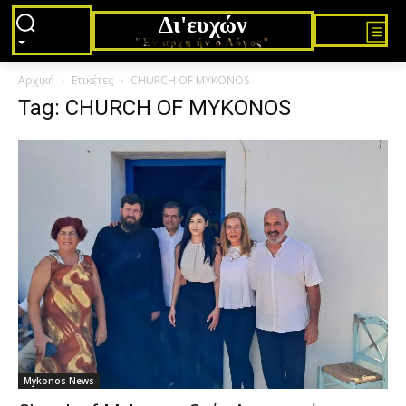
Δι'ευχών
"Εν αρχή ήν ο Λόγος"
Αρχική
Ετικέτες
CHURCH OF MYKONOS
Tag: CHURCH OF MYKONOS
Mykonos News