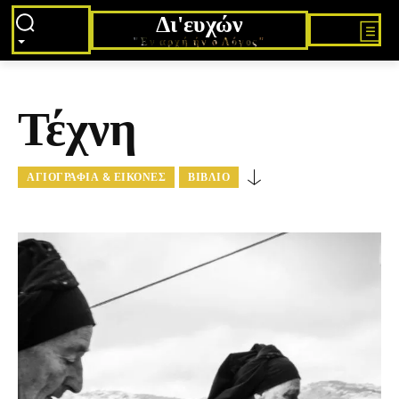
Δι'ευχών
"Εν αρχή ήν ο Λόγος"
Τέχνη
ΑΓΙΟΓΡΑΦΊΑ & ΕΙΚΌΝΕΣ
ΒΙΒΛΊΟ