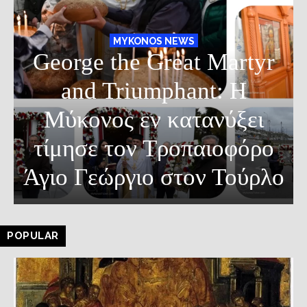
MYKONOS NEWS
George the Great Martyr
and Triumphant: Η
Μύκονος εν κατανύξει
τίμησε τον Τροπαιοφόρο
Άγιο Γεώργιο στον Τούρλο
POPULAR