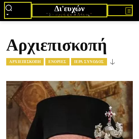
Δι'ευχών
"Εν αρχή ήν ο Λόγος"
Αρχιεπισκοπή
ΑΡΧΙΕΠΙΣΚΟΠΉ
ΕΝΟΡΊΕΣ
ΙΕΡΆ ΣΎΝΟΔΟΣ