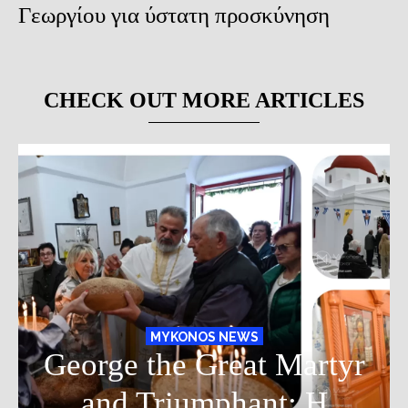
Γεωργίου για ύστατη προσκύνηση
CHECK OUT MORE ARTICLES
MYKONOS NEWS
George the Great Martyr
and Triumphant: Η