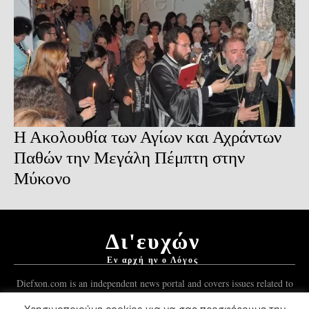
Η Ακολουθία των Αγίων και Αχράντων
Παθών την Μεγάλη Πέμπτη στην
Μύκονο
Δι'ευχών
Εν αρχή ην ο Λόγος
Diefxon.com is an independent news portal and covers issues related to
Orthodoxy and the Christian world.