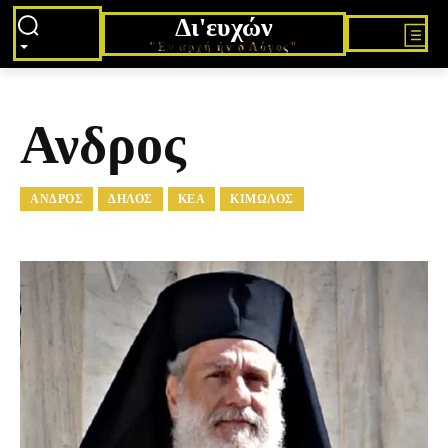
Δι'ευχών
"Εν αρχή ήν ο Λόγος"
Ανδρος
ΑΝΔΡΟΣ
ΔΉΛΟΣ
ΚΈΑ
ΚΊΜΩΛΟΣ