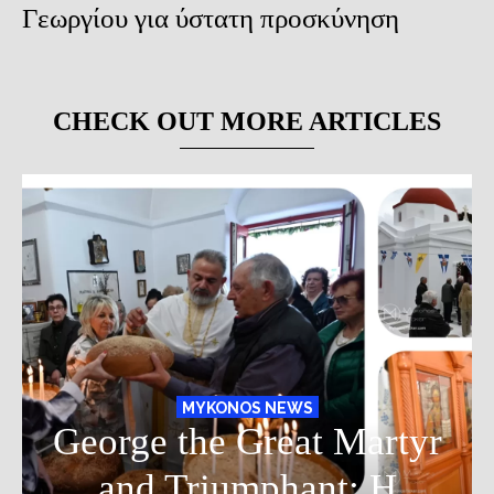
Γεωργίου για ύστατη προσκύνηση
CHECK OUT MORE ARTICLES
MYKONOS NEWS
George the Great Martyr
and Triumphant: Η