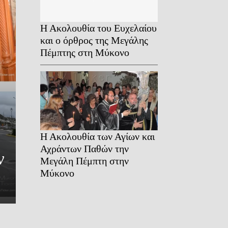
Η Ακολουθία του Ευχελαίου
και ο όρθρος της Μεγάλης
NEWS
Πέμπτης στη Μύκονο
Thomas Sunday in Mykon
Από τους Τύπους των Ήλω
Μυστήριο της «Όγδοη
Ημέρας»: Η Θεολογία τ
Η Ακολουθία των Αγίων και
Αχράντων Παθών την
ν
Ψηλάφησης και ο ευχαριστ
Μεγάλη Πέμπτη στην
Μύκονο
θρίαμβος του...