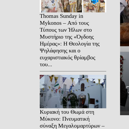
Thomas Sunday in
Mykonos – Από τους
Τύπους των Ήλων στο
Μυστήριο της «Όγδοης
Ημέρας»: Η Θεολογία της
Ψηλάφησης και ο
ευχαριστιακός θρίαμβος
του...
Κυριακή του Θωμά στη
Μύκονο: Πνευματική
σύναξη Μεγαλομαρτύρων –