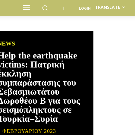
TRANSLATE
LOGIN
NEWS
Help the earthquake
victims: Πατρική
έκκληση
συμπαράστασης του
Σεβασμιωτάτου
Δωροθέου Β για τους
σεισμόπληκτους σε
Τουρκία–Συρία
9 ΦΕΒΡΟΥΑΡΊΟΥ 2023