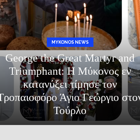
MYKONOS NEWS
George the Great Martyr and
Triumphant: Η Μύκονος εν
κατανύξει τίμησε τον
Τροπαιοφόρο Άγιο Γεώργιο στο
Τούρλο