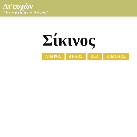
Δι'ευχών
"Εν αρχή ήν ο Λόγος"
Σίκινος
ΑΝΔΡΟΣ
ΔΉΛΟΣ
ΚΈΑ
ΚΊΜΩΛΟΣ