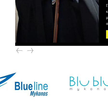
Π
κ
μ
α