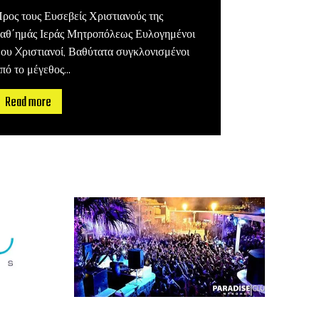
ρος τους Ευσεβείς Χριστιανούς της
αθ΄ημάς Ιεράς Μητροπόλεως Ευλογημένοι
ου Xριστιανοί, Βαθύτατα συγκλονισμένοι
πό το μέγεθος...
Read more