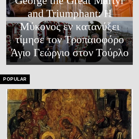
George the Great Martyr
and Triumphant: Η
Μύκονος εν κατανύξει
τίμησε τον Τροπαιοφόρο
Άγιο Γεώργιο στον Τούρλο
POPULAR