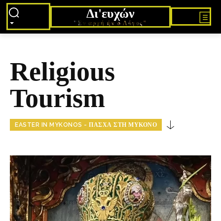
Δι'ευχών
"Εν αρχή ήν ο Λόγος"
Religious
Tourism
EASTER IN MYKONOS - ΠΆΣΧΑ ΣΤΗ ΜΎΚΟΝΟ