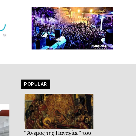
POPULAR
“Άνεμος της Παναγίας” του