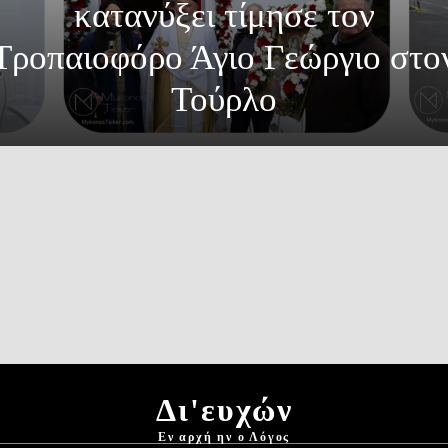
κατανύξει τίμησε τον
Τροπαιοφόρο Άγιο Γεώργιο στο
Τούρλο
Δι'ευχών
Εν αρχή ην ο Λόγος