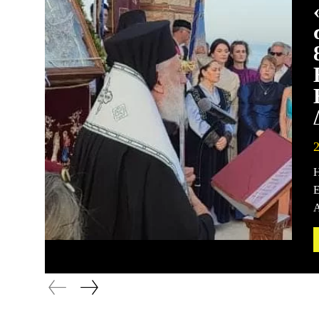
Η
Ε
Α