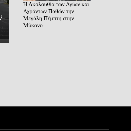
Ημέρας»: Η Θεολογία τ
Η Ακολουθία των Αγίων και
Αχράντων Παθών την
ν
Ψηλάφησης και ο ευχαριστ
Μεγάλη Πέμπτη στην
Μύκονο
θρίαμβος του...