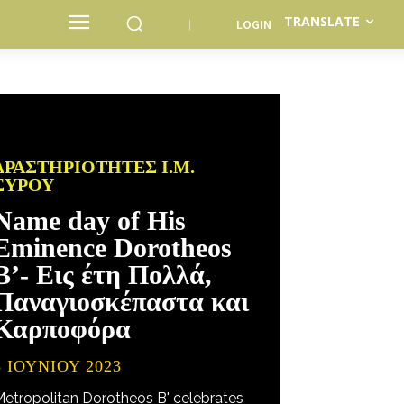
TRANSLATE
LOGIN
ΔΡΑΣΤΗΡΙΌΤΗΤΕΣ Ι.Μ.
ΣΎΡΟΥ
Name day of His
Eminence Dorotheos
B’- Εις έτη Πολλά,
Παναγιοσκέπαστα και
Καρποφόρα
5 ΙΟΥΝΊΟΥ 2023
Metropolitan Dorotheos B' celebrates