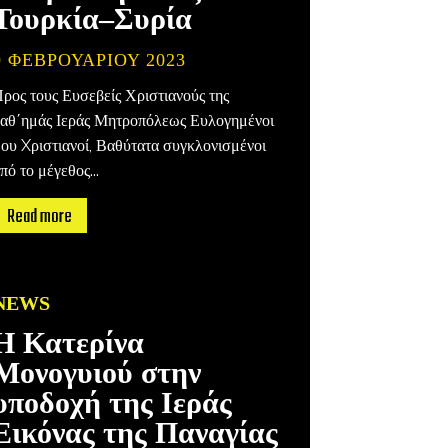
Τουρκία–Συρία
9 ΦΕΒΡΟΥΑΡΊΟΥ 2023
ρος τους Ευσεβείς Χριστιανούς της
αθ΄ημάς Ιεράς Μητροπόλεως Ευλογημένοι
ου Xριστιανοί, Βαθύτατα συγκλονισμένοι
πό το μέγεθος...
Read more
NEWS
Η Κατερίνα
Μονογυιού στην
υποδοχή της Ιεράς
Εικόνας της Παναγίας