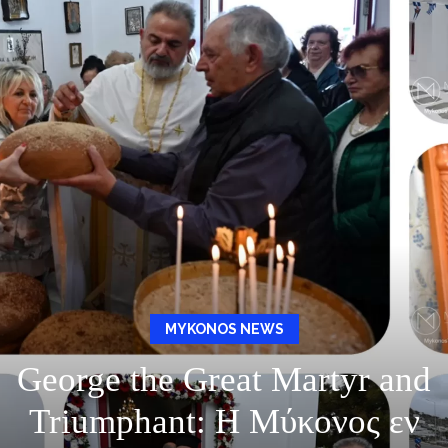
MYKONOS NEWS
George the Great Martyr and
Triumphant: Η Μύκονος εν