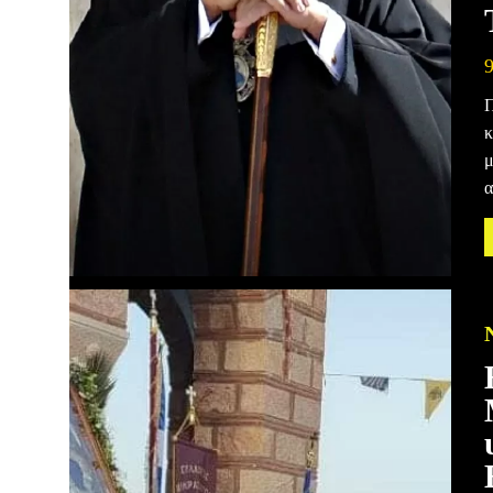
Π
κ
μ
α