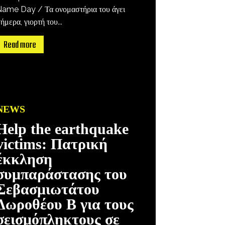
ame Day / Τα ονομαστήρια του άγει
ήμερα, γιορτή του...
Read more
NEWS
Help the earthquake
victims: Πατρική
έκκληση
συμπαράστασης του
Σεβασμιωτάτου
Δωροθέου Β για τους
σεισμόπληκτους σε