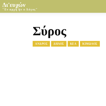
Δι'ευχών
"Εν αρχή ήν ο Λόγος"
Σύρος
ΑΝΔΡΟΣ
ΔΉΛΟΣ
ΚΈΑ
ΚΊΜΩΛΟΣ