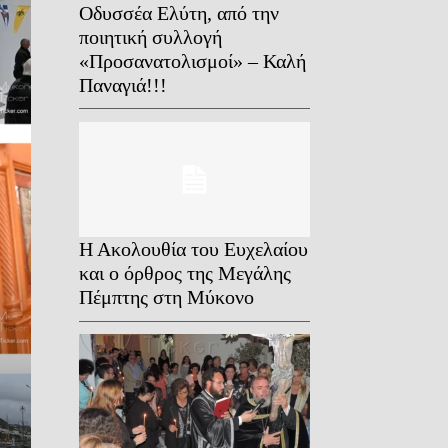
Οδυσσέα Ελύτη, από την
ποιητική συλλογή
«Προσανατολισμοί» – Καλή
Παναγιά!!!
Η Ακολουθία του Ευχελαίου
και ο όρθρος της Μεγάλης
NEWS
Πέμπτης στη Μύκονο
Thomas Sunday in Mykon
Από τους Τύπους των Ήλω
Μυστήριο της «Όγδοη