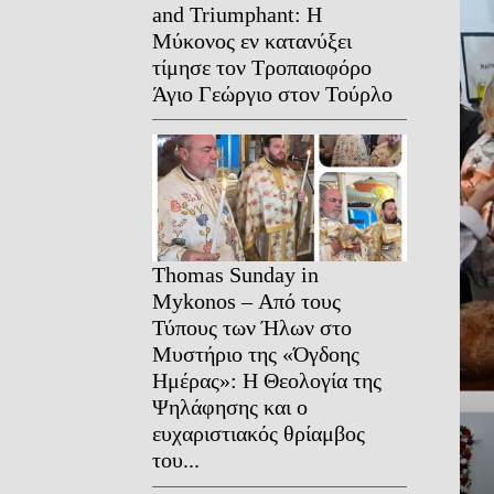
and Triumphant: Η
Μύκονος εν κατανύξει
τίμησε τον Τροπαιοφόρο
Άγιο Γεώργιο στον Τούρλο
Thomas Sunday in
Mykonos – Από τους
Τύπους των Ήλων στο
Μυστήριο της «Όγδοης
Ημέρας»: Η Θεολογία της
Ψηλάφησης και ο
ευχαριστιακός θρίαμβος
του...