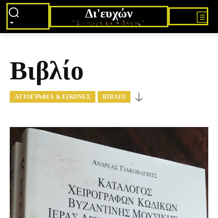
Δι'ευχών
"Εν αρχή ήν ο Λόγος"
Βιβλίο
ΑΓΙΟΓΡΑΦΊΑ & ΕΙΚΌΝΕΣ
ΒΙΒΛΊΟ