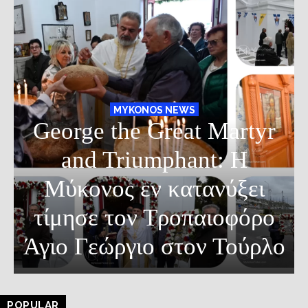
MYKONOS NEWS
George the Great Martyr
and Triumphant: Η
Μύκονος εν κατανύξει
τίμησε τον Τροπαιοφόρο
Άγιο Γεώργιο στον Τούρλο
POPULAR