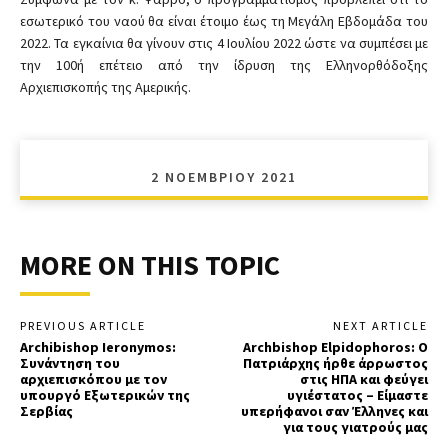
εσωτερικό του ναού θα είναι έτοιμο έως τη Μεγάλη Εβδομάδα του
2022. Τα εγκαίνια θα γίνουν στις 4 Ιουλίου 2022 ώστε να συμπέσει με
την 100ή επέτειο από την ίδρυση της Ελληνορθόδοξης
Αρχιεπισκοπής της Αμερικής.
2 ΝΟΕΜΒΡΊΟΥ 2021
MORE ON THIS TOPIC
PREVIOUS ARTICLE
NEXT ARTICLE
Archibishop Ieronymos:
Archbishop Elpidophoros: Ο
Συνάντηση του
Πατριάρχης ήρθε άρρωστος
αρχιεπισκόπου με τον
στις ΗΠΑ και φεύγει
υπουργό Εξωτερικών της
υγιέστατος – Είμαστε
Σερβίας
υπερήφανοι σαν Έλληνες και
για τους γιατρούς μας