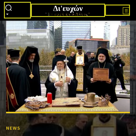
Δι'ευχών
"Εν αρχή ήν ο Λόγος"
NEWS