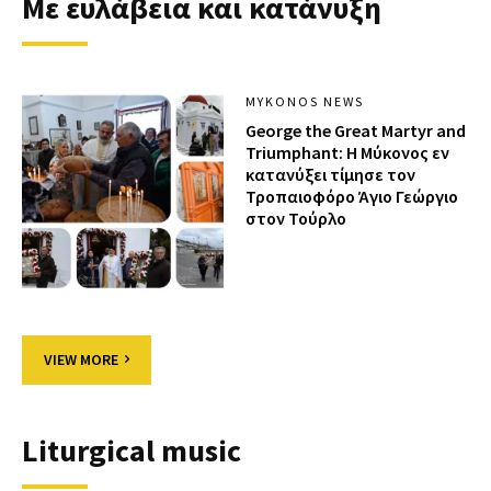
Με ευλάβεια και κατάνυξη
MYKONOS NEWS
George the Great Martyr and
Triumphant: Η Μύκονος εν
κατανύξει τίμησε τον
Τροπαιοφόρο Άγιο Γεώργιο
στον Τούρλο
VIEW MORE
Liturgical music