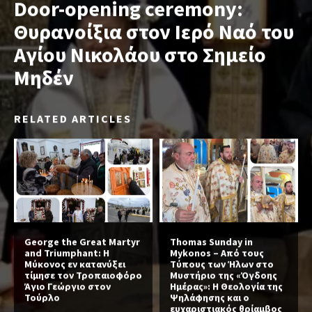
Door-opening ceremony:
Θυρανοίξια στον Ιερό Ναό του
Αγίου Νικολάου στο Σημείο
Μηδέν
RELATED ARTICLES
George the Great Martyr
Thomas Sunday in
and Triumphant: Η
Mykonos – Από τους
Μύκονος εν κατανύξει
Τύπους των Ήλων στο
τίμησε τον Τροπαιοφόρο
Μυστήριο της «Όγδοης
Άγιο Γεώργιο στον
Ημέρας»: Η Θεολογία της
Τούρλο
Ψηλάφησης και ο
ευχαριστιακός θρίαμβος