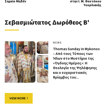
Σημείο Μηδέν
στην Ι. Μ. Θεοτόκου
Τουρλιανής
Σεβασμιώτατος Δωρόθεος Β'
NEWS
Thomas Sunday in Mykonos
– Από τους Τύπους των
Ήλων στο Μυστήριο της
«Όγδοης Ημέρας»: Η
Θεολογία της Ψηλάφησης
και ο ευχαριστιακός
θρίαμβος του...
VIEW MORE