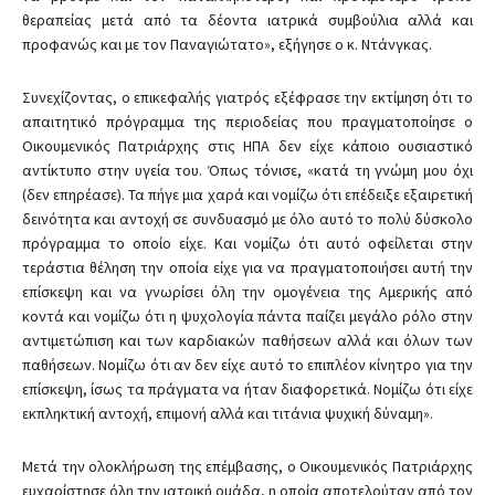
θεραπείας μετά από τα δέοντα ιατρικά συμβούλια αλλά και
προφανώς και με τον Παναγιώτατο», εξήγησε ο κ. Ντάνγκας.
Συνεχίζοντας, ο επικεφαλής γιατρός εξέφρασε την εκτίμηση ότι το
απαιτητικό πρόγραμμα της περιοδείας που πραγματοποίησε ο
Οικουμενικός Πατριάρχης στις ΗΠΑ δεν είχε κάποιο ουσιαστικό
αντίκτυπο στην υγεία του. Όπως τόνισε, «κατά τη γνώμη μου όχι
(δεν επηρέασε). Τα πήγε μια χαρά και νομίζω ότι επέδειξε εξαιρετική
δεινότητα και αντοχή σε συνδυασμό με όλο αυτό το πολύ δύσκολο
πρόγραμμα το οποίο είχε. Και νομίζω ότι αυτό οφείλεται στην
τεράστια θέληση την οποία είχε για να πραγματοποιήσει αυτή την
επίσκεψη και να γνωρίσει όλη την ομογένεια της Αμερικής από
κοντά και νομίζω ότι η ψυχολογία πάντα παίζει μεγάλο ρόλο στην
αντιμετώπιση και των καρδιακών παθήσεων αλλά και όλων των
παθήσεων. Νομίζω ότι αν δεν είχε αυτό το επιπλέον κίνητρο για την
επίσκεψη, ίσως τα πράγματα να ήταν διαφορετικά. Νομίζω ότι είχε
εκπληκτική αντοχή, επιμονή αλλά και τιτάνια ψυχική δύναμη».
Μετά την ολοκλήρωση της επέμβασης, ο Οικουμενικός Πατριάρχης
ευχαρίστησε όλη την ιατρική ομάδα, η οποία αποτελούταν από τον