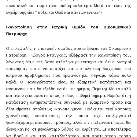
πολύ καλά και τώρα είναι ακόμη καλύτερα. Μετά το τέλος της
εγχείρησης είπε “ δόξα τω Θεώ και πάντων ένεκεν”».
Ικανοποίηση στην Ιατρική Ομάδα του Οικουμενικού
Πατριάρχη
Ο επικεφαλής της ιατρικής ομάδας που επέβλεπε τον Οικουμενικό
Πατριάρχη, Γιώργος Ντάνγκας, εξέφρασε την ικανοποίηση του,
λέγοντας ότι η επέμβαση στέφθηκε με επιτυχία και ότι οι γιατροί
προνόησαν ώστε να υπάρξει μια πιο ολιστική διαχείριση του
ιατρικού προβλήματος που εμφανίστηκε. «Πήγαμε πάρα πολύ
καλά. Ο Παναγιώτατος είναι σε εξαιρετική κατάσταση και
αναμένουμε ότι θα εξέλθει εντός της ημέρας (Πέμπτη). Με το καλό
και αφού ξεκουραστεί όπως ο ίδιος επιθυμεί σήμερα. Νομίζω ότι η
κατάσταση αντιμετωπίστηκε συνολικά με εξαιρετικό τρόπο και
όλοι είμαστε απολύτως ικανοποιημένοι. Πρόκειται περί κάποιας
χρονιότερης κατάστασης, την οποία είχε επεξεργαστεί
φαντάζομαι με κάποιους τρόπους, αλλά την επεξεργαστήκαμε, θα
έλεγε κανείς, σε μεγαλύτερο βάθος και ευρύτητα, με αποτέλεσμα
να βρούμε και τον καταλληλότερο, και προτιμότερο τρόπο