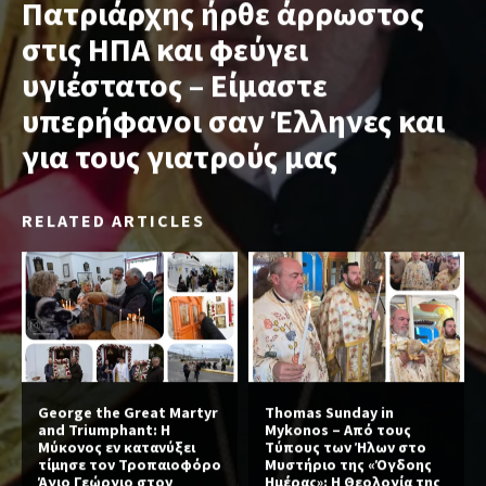
Πατριάρχης ήρθε άρρωστος
στις ΗΠΑ και φεύγει
υγιέστατος – Είμαστε
υπερήφανοι σαν Έλληνες και
για τους γιατρούς μας
RELATED ARTICLES
George the Great Martyr
Thomas Sunday in
and Triumphant: Η
Mykonos – Από τους
Μύκονος εν κατανύξει
Τύπους των Ήλων στο
τίμησε τον Τροπαιοφόρο
Μυστήριο της «Όγδοης
Άγιο Γεώργιο στον
Ημέρας»: Η Θεολογία της