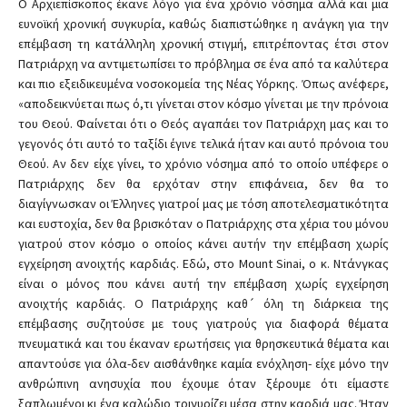
Ο Αρχιεπίσκοπος έκανε λόγο για ένα χρόνιο νόσημα αλλά και μια
ευνοϊκή χρονική συγκυρία, καθώς διαπιστώθηκε η ανάγκη για την
επέμβαση τη κατάλληλη χρονική στιγμή, επιτρέποντας έτσι στον
Πατριάρχη να αντιμετωπίσει το πρόβλημα σε ένα από τα καλύτερα
και πιο εξειδικευμένα νοσοκομεία της Νέας Υόρκης. Όπως ανέφερε,
«αποδεικνύεται πως ό,τι γίνεται στον κόσμο γίνεται με την πρόνοια
του Θεού. Φαίνεται ότι ο Θεός αγαπάει τον Πατριάρχη μας και το
γεγονός ότι αυτό το ταξίδι έγινε τελικά ήταν και αυτό πρόνοια του
Θεού. Αν δεν είχε γίνει, το χρόνιο νόσημα από το οποίο υπέφερε ο
Πατριάρχης δεν θα ερχόταν στην επιφάνεια, δεν θα το
διαγίγνωσκαν οι Έλληνες γιατροί μας με τόση αποτελεσματικότητα
και ευστοχία, δεν θα βρισκόταν ο Πατριάρχης στα χέρια του μόνου
γιατρού στον κόσμο ο οποίος κάνει αυτήν την επέμβαση χωρίς
εγχείρηση ανοιχτής καρδιάς. Εδώ, στο Mount Sinai, ο κ. Ντάνγκας
είναι ο μόνος που κάνει αυτή την επέμβαση χωρίς εγχείρηση
ανοιχτής καρδιάς. Ο Πατριάρχης καθ´ όλη τη διάρκεια της
επέμβασης συζητούσε με τους γιατρούς για διαφορά θέματα
πνευματικά και του έκαναν ερωτήσεις για θρησκευτικά θέματα και
απαντούσε για όλα-δεν αισθάνθηκε καμία ενόχληση- είχε μόνο την
ανθρώπινη ανησυχία που έχουμε όταν ξέρουμε ότι είμαστε
ξαπλωμένοι κι ένα καλώδιο τριγυρίζει μέσα στην καρδιά μας. Ήταν