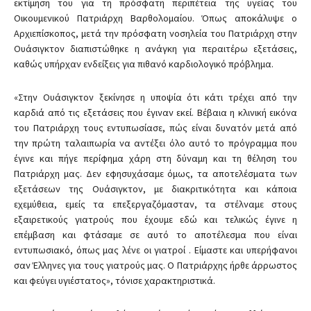
εκτίμηση του για τη πρόσφατη περιπέτεια της υγείας του
Οικουμενικού Πατριάρχη Βαρθολομαίου. Όπως αποκάλυψε ο
Αρχιεπίσκοπος, μετά την πρόσφατη νοσηλεία του Πατριάρχη στην
Ουάσιγκτον διαπιστώθηκε η ανάγκη για περαιτέρω εξετάσεις,
καθώς υπήρχαν ενδείξεις για πιθανό καρδιολογικό πρόβλημα.
«Στην Ουάσιγκτον ξεκίνησε η υποψία ότι κάτι τρέχει από την
καρδιά από τις εξετάσεις που έγιναν εκεί. Βέβαια η κλινική εικόνα
του Πατριάρχη τους εντυπωσίασε, πώς είναι δυνατόν μετά από
την πρώτη ταλαιπωρία να αντέξει όλο αυτό το πρόγραμμα που
έγινε και πήγε περίφημα χάρη στη δύναμη και τη θέληση του
Πατριάρχη μας. Δεν εφησυχάσαμε όμως, τα αποτελέσματα των
εξετάσεων της Ουάσιγκτον, με διακριτικότητα και κάποια
εχεμύθεια, εμείς τα επεξεργαζόμασταν, τα στέλναμε στους
εξαιρετικούς γιατρούς που έχουμε εδώ και τελικώς έγινε η
επέμβαση και φτάσαμε σε αυτό το αποτέλεσμα που είναι
εντυπωσιακό, όπως μας λένε οι γιατροί . Είμαστε και υπερήφανοι
σαν Έλληνες για τους γιατρούς μας. Ο Πατριάρχης ήρθε άρρωστος
και φεύγει υγιέστατος», τόνισε χαρακτηριστικά.