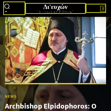
Δι'ευχών
"Εν αρχή ήν ο Λόγος"
NEWS
Archbishop Elpidophoros: Ο