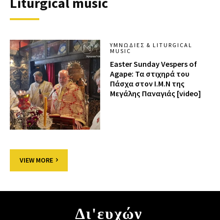
Liturgical music
ΥΜΝΩΔΊΕΣ & LITURGICAL
MUSIC
Easter Sunday Vespers of
Agape: Τα στιχηρά του
Πάσχα στον Ι.Μ.Ν της
Μεγάλης Παναγιάς [video]
VIEW MORE
Δι'ευχών