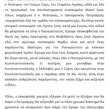
κ. Ντάνγκα, τον Γιώργο Σύρο, τον Σταμάτιο Λεράκη, αλλά και όλο
το προσωπικό του πανεπιστημιακού νοσοκομείου Mount Sinai.
Όπως ενημέρωσε ο κ. Ντάνγκας, ο Οικουμενικός Πατριάρχης
«ευχαρίστησε όλη την ομάδα του νοσοκομείου μας, θα έλεγε κανείς
ιστορικό νοσοκομείο του Όρους Σινά, κατά μια έννοια, που αλλού
θα μπορούσε να είναι ο Παναγιώτατος. Έχουμε επισκεφθεί και την
Μονή της Αγίας Αικατερίνης στο θεοβάδιστο όρος Σινά. Είμαστε
εδώ στο ομώνυμο νοσοκομείο. Νομίζω είναι και αυτό ένας
παράγοντας ιδιαίτερος για τον Παναγιώτατο με κάποιον
ψυχολογικό τρόπο. Έχουμε και όλοι τους δεσμούς κατά σύμπτωση
θα έλεγε κανείς, κατά ευλογία, όπως είπε ο Παναγιώτατος, με την
Κωνσταντινούπολη. Ο πατέρας μου γεννήθηκε στην
Κωνσταντινούπολη, ο ξάδελφός μου ο Σύρος έχει οικογένεια στην
Κωνσταντινούπολη και ο Λεράκης από τη Χίο. Αυτός είναι ένας
επιπλέον ανθρώπινος παράγοντας, τον οποίο εξήρε και συζήτησε
ο ίδιος».
Τέλος, ο επικεφαλής γιατρός εξήγησε ότι μετά το εξιτήριο που θα
πάρει ο Πατριάρχης θα συζητηθεί για το πόσο χρονικό διάστημα θα
χρειαστεί να αναρρώσει πριν πάρει τον δρόμο της επιστροφής