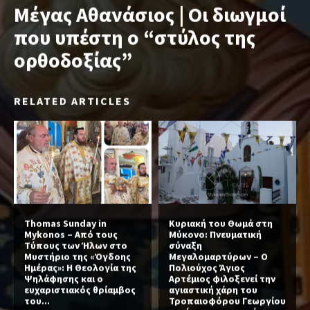
Μέγας Αθανάσιος | Οι διωγμοί
που υπέστη ο “στύλος της
ορθοδοξίας”
RELATED ARTICLES
Thomas Sunday in
Κυριακή του Θωμά στη
Mykonos – Από τους
Μύκονο: Πνευματική
Τύπους των Ήλων στο
σύναξη
Μυστήριο της «Όγδοης
Μεγαλομαρτύρων – Ο
Ημέρας»: Η Θεολογία της
Πολιούχος Άγιος
Ψηλάφησης και ο
Αρτέμιος φιλοξενεί την
ευχαριστιακός θρίαμβος
αγιαστική χάρη του
του...
Τροπαιοφόρου Γεωργίου