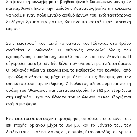
διαφεύγει τη σύλληψη με τη βοήθεια φιλικά διακείμενων μοναχών
και παρθένων. Εκείνη την περίοδο ο Αθανάσιος βρήκε την ευκαιρία
να γράψει έναν πολύ μεγάλο αριθμό έργων του, ενώ ταυτόχρονα
διεξήγαγε δριμεία εκστρατεία, ώστε να κατασταλεί κάθε αρειανή
επιρροή.
Στην επιστροφή του, μετά το θάνατο του Κώνστα, στο θρόνο
ανεβαίνει ο Ιουλιανός. Ο Ιουλιανός ανακαλεί όλους του
εξορισμένους επισκόπους, μεταξύ αυτών και τον Αθανάσιο. Η
σύγκρουση μεταξύ των δύο θέλω των ανδρών εμφανίζεται άμεσα.
Ο Ιουλιανός θέλει να επαναφέρει το καθεστώς του πανθέου, από
την άλλη ο Αθανάσιος μάχεται με όλες του τις δυνάμεις για την
αποκατάσταση της εκκλησίας. Ο Ιουλιανός πληροφορείται για τη
δράση του Αθανασίου και διατάσσει εξορία. Το 362 μ.Χ. εξορίζεται
στη Θηβαΐδα μέχρι το θάνατο του Ιουλιανού. Όμως εξορίζεται
ακόμα μια φορά.
Ενώ επέστρεψε και αρχικά προχώρησε, απρόσκοπτα το έργο του,
επί εποχής Ιοβιανού μέχρι το 364 μ.Χ. και το θάνατό του, τον
διαδέχεται ο Ουαλεντινιανός Α΄, ο οποίος ήταν οπαδός του Αρείου