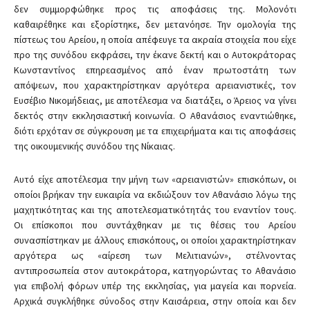
δεν συμμορφώθηκε προς τις αποφάσεις της. Μολονότι
καθαιρέθηκε και εξορίστηκε, δεν μετανόησε. Την ομολογία της
πίστεως του Αρείου, η οποία απέφευγε τα ακραία στοιχεία που είχε
προ της συνόδου εκφράσει, την έκανε δεκτή και ο Αυτοκράτορας
Κωνσταντίνος επηρεασμένος από έναν πρωτοστάτη των
απόψεων, που χαρακτηρίστηκαν αργότερα αρειανιστικές, τον
Ευσέβιο Νικομήδειας, με αποτέλεσμα να διατάξει, ο Άρειος να γίνει
δεκτός στην εκκλησιαστική κοινωνία. Ο Αθανάσιος εναντιώθηκε,
διότι ερχόταν σε σύγκρουση με τα επιχειρήματα και τις αποφάσεις
της οικουμενικής συνόδου της Νίκαιας.
Αυτό είχε αποτέλεσμα την μήνη των «αρειανιστών» επισκόπων, οι
οποίοι βρήκαν την ευκαιρία να εκδιώξουν τον Αθανάσιο λόγω της
μαχητικότητας και της αποτελεσματικότητάς του εναντίον τους.
Οι επίσκοποι που συντάχθηκαν με τις θέσεις του Αρείου
συνασπίστηκαν με άλλους επισκόπους, οι οποίοι χαρακτηρίστηκαν
αργότερα ως «αίρεση των Μελιτιανών», στέλνοντας
αντιπροσωπεία στον αυτοκράτορα, κατηγορώντας το Αθανάσιο
για επιβολή φόρων υπέρ της εκκλησίας, για μαγεία και πορνεία.
Αρχικά συγκλήθηκε σύνοδος στην Καισάρεια, στην οποία και δεν