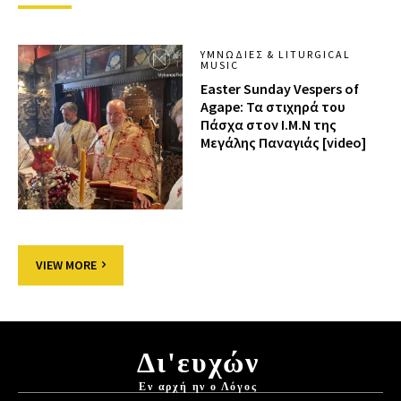
ΥΜΝΩΔΊΕΣ & LITURGICAL
MUSIC
Easter Sunday Vespers of
Agape: Τα στιχηρά του
Πάσχα στον Ι.Μ.Ν της
Μεγάλης Παναγιάς [video]
VIEW MORE
Δι'ευχών
Εν αρχή ην ο Λόγος