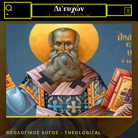
Δι'ευχών
"Εν αρχή ήν ο Λόγος"
ΘΕΟΛΟΓΙΚΌΣ ΛΌΓΟΣ - THEOLOGICAL