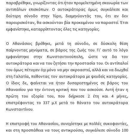
παραβρέθηκε, γνωρίζοντας ότι ήταν προμελετημένη σκευωρία των
αντιπάλων επισκόπων. Ο αυτοκράτορας όμως συγκάλεσε και
δεύτερη σύνοδο στην Τύρο, διαμηνύοντάς του, ότι αν δεν
παρευρισκόταν, θα ασκούνταν βία προκειμένου να παραστεί. Έτσι
εμφανίστηκε, καταρρίπτοντας όλες τις κατηγορίες.
Ο Αθανάσιος βρέθηκε, μετά τη σύνοδο, σε δύσκολη θέση
παίρνοντας μηνύματα, σε βάρος της ζωής του. Γι’ αυτό το λόγο
εμφανίστηκε στην Κωνσταντινούπολη, ώστε να δει τον
αυτοκράτορα και να του ζητήσει την προστασία του. Οι αντίπαλοί
του όμως πέτυχαν όχι μόνο να μην ακροαστεί, αλλά και να διωχθεί
στη Γαλατία, πείθοντας τον αυτοκράτορα με ψευδείς κατηγορίες.
O ίδιος δε, φαίνεται να ήταν δυσαρεστημένος σε βάρος του
Αθανασίου για την έντονη κριτική που του ασκούσε. Αυτή ήταν η
πρώτη του εξορία του, που διήρκεσε 2 έτη και 4 μήνες,
επιστρέφοντας το 337 μ.Χ μετά το θάνατο του αυτοκράτορα
Κωνσταντίνου.
Η επιστροφή του Αθανασίου, συνεχίστηκε με πολλές συκοφαντίες,
και στη προσπάθεια να τους αντικρούσει, συγκάλεσε σύνοδο 100