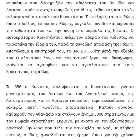
επισκόπων που διακήρυξαν την αθωότητα του. Το ίδιο και
Αρειανοί, πράττοντας το ακριβώς αντίθετο, πείθοντας και το νέο
φιλοαρειανό αυτοκράτορα Κωνστάντιο. Έτσι εξορίζεται στη Ρώμη
όπου ο Ιούλιος, επίσκοπος Ρώμης, συγκαλεί σύνοδο και κηρύσσει
την αθωότητά του και την πίστη στο σύμβολο της Νίκαιας. Ο
αυτοκράτορας Κωνστάντιος πιέζει τον αδερφό του Κώνστα, να
παρατείνει την εξορία του, παρά τη συνοδική απόφαση της Ρώμης.
Αποτέλεσμα η επιστροφή του, το 346 μ.Χ., 6 έτη μετά την εξορία
του. Ο Αθανάσιος λόγω του ποιμαντικού έργου που διενήργησε,
φαίνεται να αγαπήθηκε και να αγκαλιάστηκε από τους
Χριστιανούς της πόλης.
Το 356 ο Κώνστας δολοφονείται, ο Κωνστάντιος γίνεται
μονοκράτορας του Δυτικού και του Ανατολικού μέρους της
Αυτοκρατορίας και οι Αρειανοί επίσκοποι, εκμεταλλευόμενοι την
ευκαιρία αυτή, κινούνται αποφασιστικά. Καλούν σύνοδο,
καθαιρούν τον Αθανάσιο και στέλνουν άγημα 5000 στρατιωτών με
τον Ρωμαίο στρατηλάτη Συριανό, με σκοπό να τον εξοντώσουν
οριστικά. Την ώρα που τελεί την παννυχίδα σε ναό, με πλήθος
πιστών, ο ίδιος φυγαδεύεται στη έρημο, όπου για έξι χρόνια