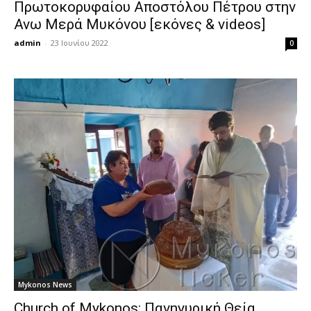
Πρωτοκορυφαίου Αποστόλου Πέτρου στην
Ανω Μερά Μυκόνου [εκόνες & videos]
admin
-
23 Ιουνίου 2022
0
Mykonos News
Church of Mykonos: Πανηγυρική Θεία