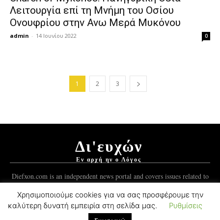
Λειτουργία επί τη Μνήμη του Οσίου
Ονουφρίου στην Ανω Μερά Μυκόνου
admin
-
14 Ιουνίου 2022
0
1
2
3
Δι'ευχών
Εν αρχή ην ο Λόγος
Diefxon.com is an independent news portal and covers issues related to
Orthodoxy and the Christian world.
Χρησιμοποιούμε cookies για να σας προσφέρουμε την
καλύτερη δυνατή εμπειρία στη σελίδα μας.
Ρυθμίσεις
© 2012-2021 Mykonos Ticker Group.
ForgedSoft™
Development.