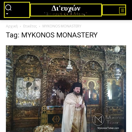
Δι'ευχών
"Εν αρχή ήν ο Λόγος"
Αρχική
Ετικέτες
MYKONOS MONASTERY
Tag: MYKONOS MONASTERY