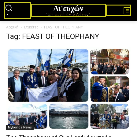
Δι'ευχών
"Εν αρχή ήν ο Λόγος"
Αρχική
Ετικέτες
FEAST OF THEOPHANY
Tag: FEAST OF THEOPHANY
Mykonos News