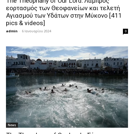
The Theophany of Our Lord: Λαμπρός
εορτασμός των Θεοφανείων και τελετή
Αγιασμού των Υδάτων στην Μύκονο [411
pics & videos]
admin
-
6 Ιανουαρίου 2024
0
News