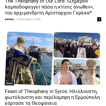
The Theophany of Our Lord: «Σήμερον
λαμπαδοφεγγεί πάσα η κτίσις άνωθεν»,
του αρχιμανδρίτη Αρίσταρχου Γκρέκα*
admin
-
6 Ιανουαρίου 2024
0
News
Feast of Theophany in Syros: Ηλιόλουστη,
φωτόλουστη και περίλαμπρη η Ερμούπολη
εόρτασε τα Θεοφάνεια