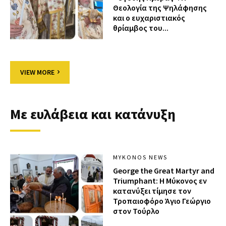
Θεολογία της Ψηλάφησης
και ο ευχαριστιακός
θρίαμβος του...
VIEW MORE
Με ευλάβεια και κατάνυξη
MYKONOS NEWS
George the Great Martyr and
Triumphant: Η Μύκονος εν
κατανύξει τίμησε τον
Τροπαιοφόρο Άγιο Γεώργιο
στον Τούρλο