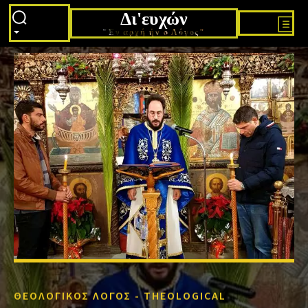
Δι'ευχών
"Εν αρχή ήν ο Λόγος"
ΘΕΟΛΟΓΙΚΌΣ ΛΌΓΟΣ - THEOLOGICAL