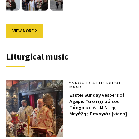
VIEW MORE
Liturgical music
ΥΜΝΩΔΊΕΣ & LITURGICAL
MUSIC
Easter Sunday Vespers of
Agape: Τα στιχηρά του
Πάσχα στον Ι.Μ.Ν της
Μεγάλης Παναγιάς [video]