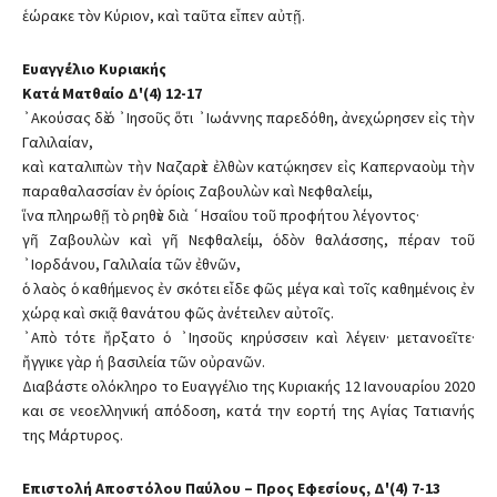
ἑώρακε τὸν Κύριον, καὶ ταῦτα εἶπεν αὐτῇ.
Ευαγγέλιο Κυριακής
Κατά Ματθαίο Δ'(4) 12-17
᾿Ακούσας δὲ ὁ ᾿Ιησοῦς ὅτι ᾿Ιωάννης παρεδόθη, ἀνεχώρησεν εἰς τὴν
Γαλιλαίαν,
καὶ καταλιπὼν τὴν Ναζαρὲτ ἐλθὼν κατῴκησεν εἰς Καπερναοὺμ τὴν
παραθαλασσίαν ἐν ὁρίοις Ζαβουλὼν καὶ Νεφθαλείμ,
ἵνα πληρωθῇ τὸ ρηθὲν διὰ ῾Ησαΐου τοῦ προφήτου λέγοντος·
γῆ Ζαβουλὼν καὶ γῆ Νεφθαλείμ, ὁδὸν θαλάσσης, πέραν τοῦ
᾿Ιορδάνου, Γαλιλαία τῶν ἐθνῶν,
ὁ λαὸς ὁ καθήμενος ἐν σκότει εἶδε φῶς μέγα καὶ τοῖς καθημένοις ἐν
χώρᾳ καὶ σκιᾷ θανάτου φῶς ἀνέτειλεν αὐτοῖς.
᾿Απὸ τότε ἤρξατο ὁ ᾿Ιησοῦς κηρύσσειν καὶ λέγειν· μετανοεῖτε·
ἤγγικε γὰρ ἡ βασιλεία τῶν οὐρανῶν.
Διαβάστε ολόκληρο το Ευαγγέλιο της Κυριακής 12 Ιανουαρίου 2020
και σε νεοελληνική απόδοση, κατά την εορτή της Αγίας Τατιανής
της Μάρτυρος.
Επιστολή Αποστόλου Παύλου – Προς Εφεσίους, Δ'(4) 7-13