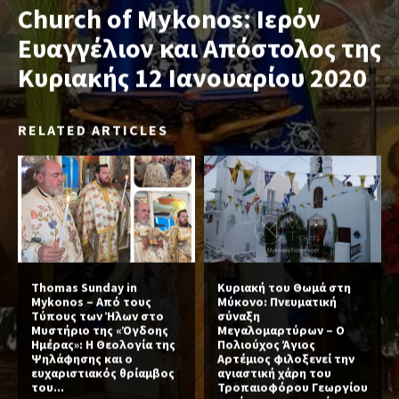
Church of Mykonos: Ιερόν
Ευαγγέλιον και Απόστολος της
Κυριακής 12 Ιανουαρίου 2020
RELATED ARTICLES
Thomas Sunday in
Κυριακή του Θωμά στη
Mykonos – Από τους
Μύκονο: Πνευματική
Τύπους των Ήλων στο
σύναξη
Μυστήριο της «Όγδοης
Μεγαλομαρτύρων – Ο
Ημέρας»: Η Θεολογία της
Πολιούχος Άγιος
Ψηλάφησης και ο
Αρτέμιος φιλοξενεί την
ευχαριστιακός θρίαμβος
αγιαστική χάρη του
του...
Τροπαιοφόρου Γεωργίου