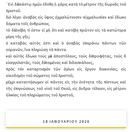
῾Ενὶ δὲ ἑκάστῳ ἡμῶν ἐδόθη ἡ χάρις κατὰ τὸ μέτρον τῆς δωρεᾶς τοῦ
Χριστοῦ.
διὸ λέγει· ἀναβὰς εἰς ὕψος ᾐχμαλώτευσεν αἰχμαλωσίαν καὶ ἔδωκε
δόματα τοῖς ἀνθρώποις.
τὸ δὲ ἀνέβη τί ἐστιν εἰ μὴ ὅτι καὶ κατέβη πρῶτον εἰς τὰ κατώτερα
μέρη τῆς γῆς;
ὁ καταβὰς αὐτός ἐστι καὶ ὁ ἀναβὰς ὑπεράνω πάντων τῶν
οὐρανῶν, ἵνα πληρώσῃ τὰ πάντα.
καὶ αὐτὸς ἔδωκε τοὺς μὲν ἀποστόλους, τοὺς δὲ προφήτας, τοὺς δὲ
εὐαγγελιστάς, τοὺς δὲ ποιμένας καὶ διδασκάλους,
πρὸς τὸν καταρτισμὸν τῶν ἁγίων εἰς ἔργον διακονίας, εἰς
οἰκοδομὴν τοῦ σώματος τοῦ Χριστοῦ,
μέχρι καταντήσωμεν οἱ πάντες εἰς τὴν ἑνότητα τῆς πίστεως καὶ
τῆς ἐπιγνώσεως τοῦ υἱοῦ τοῦ Θεοῦ, εἰς ἄνδρα τέλειον, εἰς μέτρον
ἡλικίας τοῦ πληρώματος τοῦ Χριστοῦ,
18 ΙΑΝΟΥΑΡΊΟΥ 2020