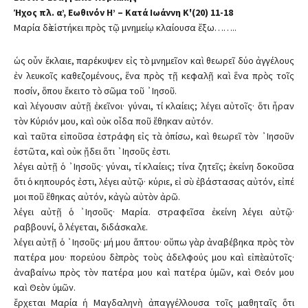
Ήχος πλ. α’, Εωθινόν Η’ – Κατά Ιωάννη Κ'(20) 11-18
Μαρία δὲ εἱστήκει πρὸς τῷ μνημείῳ κλαίουσα ἔξω……..
ὡς οὖν ἔκλαιε, παρέκυψεν εἰς τὸ μνημεῖον καὶ θεωρεῖ δύο ἀγγέλους
ἐν λευκοῖς καθεζομένους, ἕνα πρὸς τῇ κεφαλῇ καὶ ἕνα πρὸς τοῖς
ποσίν, ὅπου ἔκειτο τὸ σῶμα τοῦ ᾿Ιησοῦ.
καὶ λέγουσιν αὐτῇ ἐκεῖνοι· γύναι, τί κλαίεις; λέγει αὐτοῖς· ὅτι ἦραν
τὸν Κύριόν μου, καὶ οὐκ οἶδα ποῦ ἔθηκαν αὐτόν.
καὶ ταῦτα εἰποῦσα ἐστράφη εἰς τὰ ὀπίσω, καὶ θεωρεῖ τὸν ᾿Ιησοῦν
ἑστῶτα, καὶ οὐκ ᾔδει ὅτι ᾿Ιησοῦς ἐστι.
λέγει αὐτῇ ὁ ᾿Ιησοῦς· γύναι, τί κλαίεις; τίνα ζητεῖς; ἐκείνη δοκοῦσα
ὅτι ὁ κηπουρός ἐστι, λέγει αὐτῷ· κύριε, εἰ σὺ ἐβάστασας αὐτόν, εἰπέ
μοι ποῦ ἔθηκας αὐτόν, κἀγὼ αὐτὸν ἀρῶ.
λέγει αὐτῇ ὁ ᾿Ιησοῦς· Μαρία. στραφεῖσα ἐκείνη λέγει αὐτῷ·
ραββουνί, ὃ λέγεται, διδάσκαλε.
λέγει αὐτῇ ὁ ᾿Ιησοῦς· μή μου ἅπτου· οὔπω γὰρ ἀναβέβηκα πρὸς τὸν
πατέρα μου· πορεύου δὲ πρὸς τοὺς ἀδελφούς μου καὶ εἰπὲ αὐτοῖς·
ἀναβαίνω πρὸς τὸν πατέρα μου καὶ πατέρα ὑμῶν, καὶ Θεόν μου
καὶ Θεὸν ὑμῶν.
ἔρχεται Μαρία ἡ Μαγδαληνὴ ἀπαγγέλλουσα τοῖς μαθηταῖς ὅτι