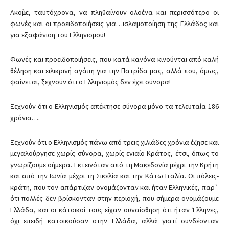
Ακοὺμε, ταυτόχρονα, να πληθαίνουν ολοένα και περισσότερο οι
φωνές και οι προειδοποιήσεις για…ισλαμοποίηση της Ελλάδος και
για εξαφάνιση του Ελληνισμού!
Φωνές και προειδοποιήσεις, που κατά κανόνα κινούνται από καλή
θέληση και ειλικρινή αγάπη για την Πατρίδα μας, αλλά που, όμως,
φαίνεται, ξεχνούν ότι ο Ελληνισμός δεν έχει σύνορα!
Ξεχνούν ότι ο Ελληνισμός απέκτησε σύνορα μόνο τα τελευταία 186
χρόνια….
Ξεχνούν ότι ο Ελληνισμός πάνω από τρεις χιλιάδες χρόνια έζησε και
μεγαλούργησε χωρίς σύνορα, χωρίς ενιαίο Κράτος, έτσι, όπως το
γνωρίζουμε σήμερα. Εκτεινόταν από τη Μακεδονία μέχρι την Κρήτη
και από την Ιωνία μέχρι τη Σικελία και την Κάτω Ιταλία. Οι πόλεις-
κράτη, που τον απάρτιζαν ονομάζονταν και ήταν Ελληνικές, παρ`
ότι πολλές δεν βρίσκονταν στην περιοχή, που σήμερα ονομάζουμε
Ελλάδα, και οι κάτοικοί τους είχαν συναίσθηση ότι ήταν Έλληνες,
όχι επειδή κατοικούσαν στην Ελλάδα, αλλά γιατί συνδέονταν