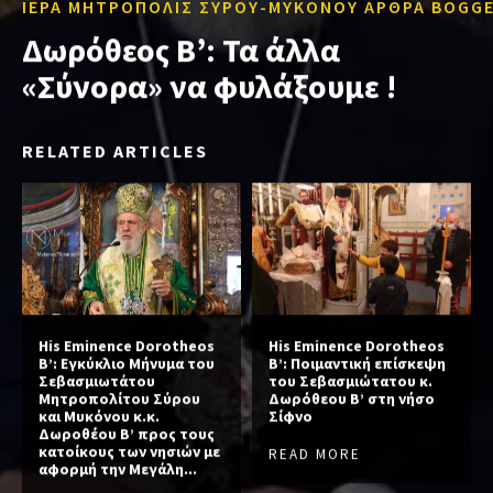
ΙΕΡΑ ΜΗΤΡΟΠΟΛΙΣ ΣΥΡΟΥ-ΜΥΚΟΝΟΥ ΑΡΘΡΑ BOGG
Δωρόθεος Β’: Τα άλλα
«Σύνορα» να φυλάξουμε !
RELATED ARTICLES
His Eminence Dorotheos
His Eminence Dorotheos
B’: Εγκύκλιο Μήνυμα του
B’: Ποιμαντική επίσκεψη
Σεβασμιωτάτου
του Σεβασμιώτατου κ.
Μητροπολίτου Σύρου
Δωρόθεου Β’ στη νήσο
και Μυκόνου κ.κ.
Σίφνο
Δωροθέου Β’ προς τους
κατοίκους των νησιών με
READ MORE
αφορμή την Μεγάλη...