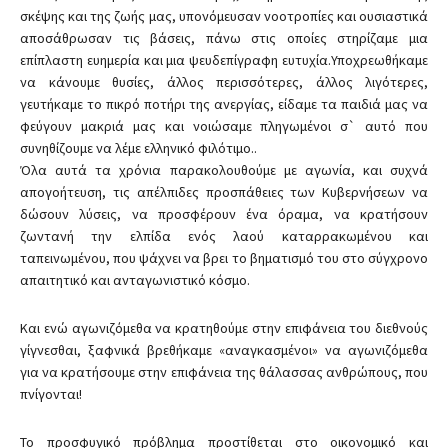
σκέψης και της ζωής μας, υπονόμευσαν νοοτροπίες και ουσιαστικά
αποσάθρωσαν τις βάσεις, πάνω στις οποίες στηρίζαμε μια
επίπλαστη ευημερία και μια ψευδεπίγραφη ευτυχία.Υποχρεωθήκαμε
να κάνουμε θυσίες, άλλος περισσότερες, άλλος λιγότερες,
γευτήκαμε το πικρό ποτήρι της ανεργίας, είδαμε τα παιδιά μας να
φεύγουν μακριά μας και νοιώσαμε πληγωμένοι σ` αυτό που
συνηθίζουμε να λέμε ελληνικό φιλότιμο..
Όλα αυτά τα χρόνια παρακολουθούμε με αγωνία, και συχνά
απογοήτευση, τις απέλπιδες προσπάθειες των Κυβερνήσεων να
δώσουν λύσεις, να προσφέρουν ένα όραμα, να κρατήσουν
ζωντανή την ελπίδα ενός λαού καταρρακωμένου και
ταπεινωμένου, που ψάχνει να βρει το βηματισμό του στο σύγχρονο
απαιτητικό και ανταγωνιστικό κόσμο.
Και ενώ αγωνιζόμεθα να κρατηθούμε στην επιφάνεια του διεθνούς
γίγνεσθαι, ξαφνικά βρεθήκαμε «αναγκασμένοι» να αγωνιζόμεθα
για να κρατήσουμε στην επιφάνεια της θάλασσας ανθρώπους, που
πνίγονται!
Το προσφυγικό πρόβλημα προστίθεται στο οικονομικό και