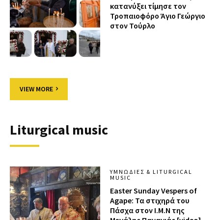
κατανύξει τίμησε τον
Τροπαιοφόρο Άγιο Γεώργιο
στον Τούρλο
VIEW MORE
Liturgical music
ΥΜΝΩΔΊΕΣ & LITURGICAL
MUSIC
Easter Sunday Vespers of
Agape: Τα στιχηρά του
Πάσχα στον Ι.Μ.Ν της
Μεγάλης Παναγιάς [video]