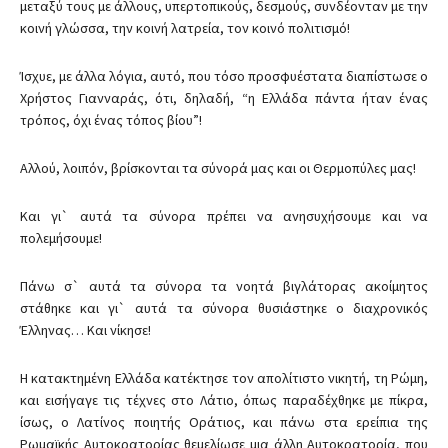
μεταξύ τους με άλλους, υπερτοπικούς, δεσμούς, συνδέονταν με την
κοινή γλώσσα, την κοινή λατρεία, τον κοινό πολιτισμό!
Ίσχυε, με άλλα λόγια, αυτό, που τόσο προσφυέστατα διαπίστωσε ο
Χρήστος Γιανναράς, ότι, δηλαδή, “η Ελλάδα πάντα ήταν ένας
τρόπος, όχι ένας τόπος βίου”!
Αλλού, λοιπόν, βρίσκονται τα σύνορά μας και οι Θερμοπύλες μας!
Και γι` αυτά τα σύνορα πρέπει να ανησυχήσουμε και να
πολεμήσουμε!
Πάνω σ` αυτά τα σύνορα τα νοητά βιγλάτορας ακοίμητος
στάθηκε και γι` αυτά τα σύνορα θυσιάστηκε ο διαχρονικός
Έλληνας… Και νίκησε!
Η κατακτημένη Ελλάδα κατέκτησε τον απολίτιστο νικητή, τη Ρώμη,
και εισήγαγε τις τέχνες στο Λάτιο, όπως παραδέχθηκε με πίκρα,
ίσως, ο Λατίνος ποιητής Οράτιος, και πάνω στα ερείπια της
Ρωμαϊκής Αυτοκρατορίας θεμελίωσε μια άλλη Αυτοκρατορία, που