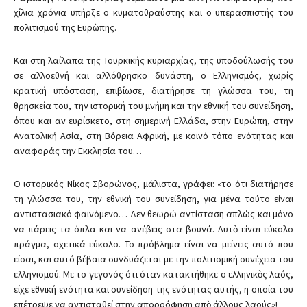
χίλια χρόνια υπήρξε ο κυματοθραύστης και ο υπερασπιστής του
πολιτισμού της Ευρὼπης.
Και στη λαίλαπα της Τουρκικής κυριαρχίας, της υποδούλωσής του
σε αλλοεθνή και αλλόθρησκο δυνάστη, ο Ελληνισμός, χωρίς
κρατική υπόσταση, επιβίωσε, διατήρησε τη γλώσσα του, τη
θρησκεία του, την ιστορική του μνήμη και την εθνική του συνείδηση,
όπου και αν ευρίσκετο, στη σημερινή Ελλάδα, στην Ευρώπη, στην
Ανατολική Ασία, στη Βόρεια Αφρική, με κοινό τόπο ενότητας και
αναφοράς την Εκκλησία του…
Ο ιστορικός Νίκος Σβορώνος, μάλιστα, γράφει: «το ότι διατήρησε
τη γλώσσα του, την εθνική του συνείδηση, για μένα τούτο είναι
αντιστασιακό φαινόμενο… Δεν θεωρώ αντίσταση απλώς και μόνο
να πάρεις τα όπλα και να ανέβεις στα βουνά. Αυτὸ είναι εύκολο
πράγμα, σχετικά εύκολο. Το πρόβλημα είναι να μείνεις αυτό που
είσαι, και αυτό βέβαια συνδυάζεται με την πολιτισμική συνέχεια του
ελληνισμού. Με το γεγονός ότι όταν κατακτήθηκε ο ελληνικὸς λαός,
είχε εθνική ενότητα και συνείδηση της ενότητας αυτής, η οποία του
επέτρεψε να αντισταθεί στην απορρόφηση απὸ άλλους λαούς»!