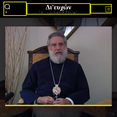
Δι'ευχών
"Εν αρχή ήν ο Λόγος"