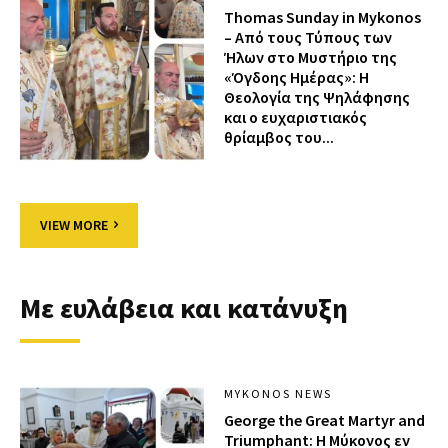
Thomas Sunday in Mykonos
– Από τους Τύπους των
Ήλων στο Μυστήριο της
«Όγδοης Ημέρας»: Η
Θεολογία της Ψηλάφησης
και ο ευχαριστιακός
θρίαμβος του...
VIEW MORE
Με ευλάβεια και κατάνυξη
MYKONOS NEWS
George the Great Martyr and
Triumphant: Η Μύκονος εν