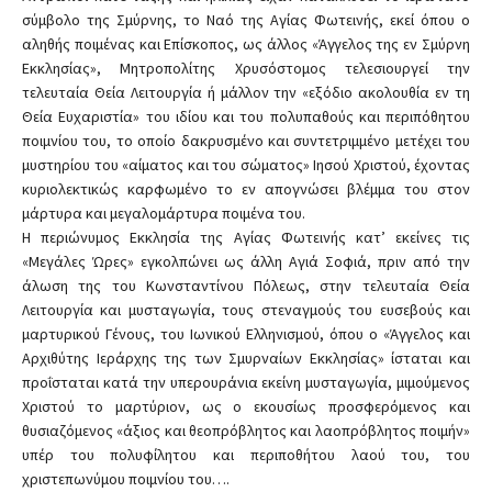
σύμβολο της Σμύρνης, το Ναό της Αγίας Φωτεινής, εκεί όπου ο
αληθής ποιμένας και Επίσκοπος, ως άλλος «Άγγελος της εν Σμύρνη
Εκκλησίας», Μητροπολίτης Χρυσόστομος τελεσιουργεί την
τελευταία Θεία Λειτουργία ή μάλλον την «εξόδιο ακολουθία εν τη
Θεία Ευχαριστία» του ιδίου και του πολυπαθούς και περιπόθητου
ποιμνίου του, το οποίο δακρυσμένο και συντετριμμένο μετέχει του
μυστηρίου του «αίματος και του σώματος» Ιησού Χριστού, έχοντας
κυριολεκτικώς καρφωμένο το εν απογνώσει βλέμμα του στον
μάρτυρα και μεγαλομάρτυρα ποιμένα του.
Η περιώνυμος Εκκλησία της Αγίας Φωτεινής κατ’ εκείνες τις
«Μεγάλες Ώρες» εγκολπώνει ως άλλη Αγιά Σοφιά, πριν από την
άλωση της του Κωνσταντίνου Πόλεως, στην τελευταία Θεία
Λειτουργία και μυσταγωγία, τους στεναγμούς του ευσεβούς και
μαρτυρικού Γένους, του Ιωνικού Ελληνισμού, όπου ο «Άγγελος και
Αρχιθύτης Ιεράρχης της των Σμυρναίων Εκκλησίας» ίσταται και
προΐσταται κατά την υπερουράνια εκείνη μυσταγωγία, μιμούμενος
Χριστού το μαρτύριον, ως ο εκουσίως προσφερόμενος και
θυσιαζόμενος «άξιος και θεοπρόβλητος και λαοπρόβλητος ποιμήν»
υπέρ του πολυφίλητου και περιποθήτου λαού του, του
χριστεπωνύμου ποιμνίου του….