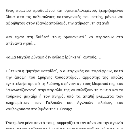
Ενός ποιμνίου προδομένου και εγκαταλελειμένου, ξερριζωμένου
βίαια από τις πολυαιώνιες πατρογονικές του εστίες, μόνου και
αβοήθητου στον εξανδραποδισμό, την ατίμωση, τη σφαγή!
Δεν είχαν στη διάθεσή τους “φουσκωτά” να περάσουν στα
απέναντι νησιά…
Καμιά Μεγάλη Δύναμη δεν ενδιαφέρθηκε γι` αυτούς….
Ούτε και η “μητέρα Πατρίδα”, ο αυταρχικός και παράφρων, κατά
την άποψη του Σμύρνης Χρυσοστόμου, αρμοστής της οποίας
εγκατέλειψε κρυφά τη Σμύρνη, αφήνοντας τους Μικρασιάτες, που
“συνωστίζονταν” στην παραλία της να επιλέξουν τη φωτιά και το
τούρκικο μαχαίρι ή τον πνιγμό, υπό τα απαθή βλέμματα των
πληρωμάτων των Γαλλικών και Αγγλικών πλοίων, που
ναυλοχούσαν στο λιμάνι της Σμύρνης!
Ένας μόνο μένει κοντά τους, συμμερίζεται τον πόνο και την αγωνία
τους, αφουγράζεται το λυγμό τους και “κοινωνεί” το αίμα τους, ο