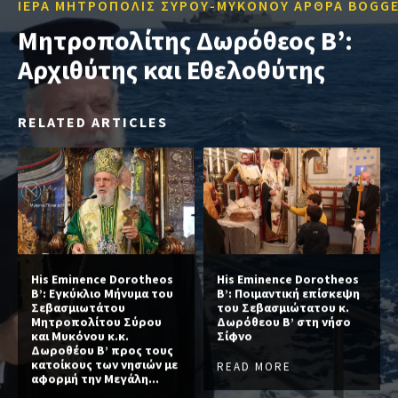
ΙΕΡΑ ΜΗΤΡΟΠΟΛΙΣ ΣΥΡΟΥ-ΜΥΚΟΝΟΥ ΑΡΘΡΑ BOGG
Μητροπολίτης Δωρόθεος Β’:
Αρχιθύτης και Εθελοθύτης
RELATED ARTICLES
His Eminence Dorotheos
His Eminence Dorotheos
B’: Εγκύκλιο Μήνυμα του
B’: Ποιμαντική επίσκεψη
Σεβασμιωτάτου
του Σεβασμιώτατου κ.
Μητροπολίτου Σύρου
Δωρόθεου Β’ στη νήσο
και Μυκόνου κ.κ.
Σίφνο
Δωροθέου Β’ προς τους
κατοίκους των νησιών με
READ MORE
αφορμή την Μεγάλη...