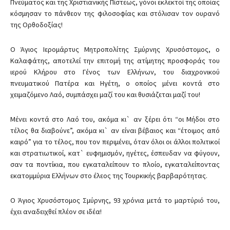
Πνεύματος και της Χριστιανικής Πίστεως, γόνοι εκλεκτοί της οποίας
κόσμησαν το πάνθεον της φιλοσοφίας και στόλισαν τον ουρανό
της Ορθοδοξίας!
Ο Άγιος Ιερομάρτυς Μητροπολίτης Σμύρνης Χρυσόστομος, ο
Καλαφάτης, αποτελεί την επιτομή της ατίμητης προσφοράς του
ιερού Κλήρου στο Γένος των Ελλήνων, του διαχρονικού
πνευματικού Πατέρα και Ηγέτη, ο οποίος μένει κοντά στο
χειμαζόμενο Λαό, συμπάσχει μαζί του και θυσιάζεται μαζί του!
Μένει κοντά στο Λαό του, ακόμα κι` αν ξέρει ότι “οι Μήδοι στο
τέλος θα διαβούνε”, ακόμα κι` αν είναι βέβαιος και “έτοιμος από
καιρό” για το τέλος, που τον περιμένει, όταν όλοι οι άλλοι πολιτικοί
και στρατιωτικοί, κατ` ευφημισμόν, ηγέτες, έσπευδαν να φύγουν,
σαν τα ποντίκια, που εγκαταλείπουν το πλοίο, εγκαταλείποντας
εκατομμύρια Ελλήνων στο έλεος της Τουρκικής βαρβαρότητας.
O Άγιος Χρυσόστομος Σμύρνης, 93 χρόνια μετά το μαρτύριό του,
έχει αναδειχθεί πλέον σε ιδέα!