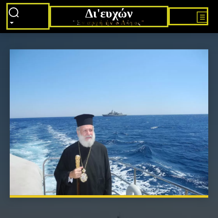
Δι'ευχών
"Εν αρχή ήν ο Λόγος"