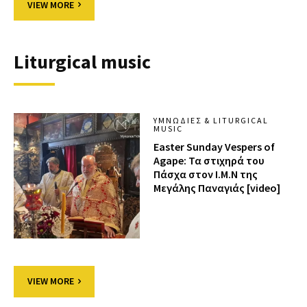
VIEW MORE
Liturgical music
ΥΜΝΩΔΊΕΣ & LITURGICAL
MUSIC
Easter Sunday Vespers of
Agape: Τα στιχηρά του
Πάσχα στον Ι.Μ.Ν της
Μεγάλης Παναγιάς [video]
VIEW MORE