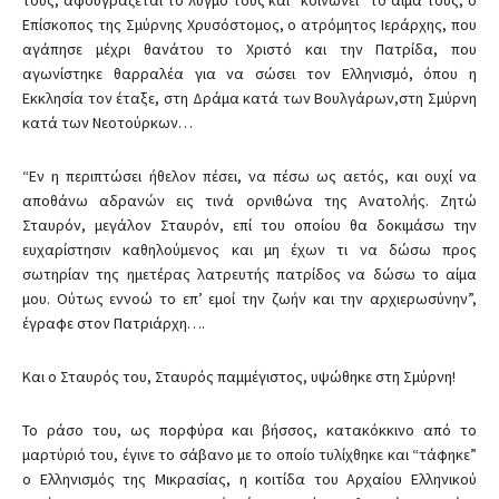
Επίσκοπος της Σμύρνης Χρυσόστομος, ο ατρόμητος Ιεράρχης, που
αγάπησε μέχρι θανάτου το Χριστό και την Πατρίδα, που
αγωνίστηκε θαρραλέα για να σώσει τον Ελληνισμό, όπου η
Εκκλησία τον έταξε, στη Δράμα κατά των Βουλγάρων,στη Σμύρνη
κατά των Νεοτούρκων…
“Εν η περιπτώσει ήθελον πέσει, να πέσω ως αετός, και ουχί να
αποθάνω αδρανών εις τινά ορνιθώνα της Ανατολής. Ζητώ
Σταυρόν, μεγάλον Σταυρόν, επί του οποίου θα δοκιμάσω την
ευχαρίστησιν καθηλούμενος και μη έχων τι να δώσω προς
σωτηρίαν της ημετέρας λατρευτής πατρίδος να δώσω το αίμα
μου. Ούτως εννοώ το επ’ εμοί την ζωήν και την αρχιερωσύνην”,
έγραφε στον Πατριάρχη….
Και ο Σταυρός του, Σταυρός παμμέγιστος, υψώθηκε στη Σμύρνη!
Το ράσο του, ως πορφύρα και βήσσος, κατακόκκινο από το
μαρτύριό του, έγινε το σάβανο με το οποίο τυλίχθηκε και “τάφηκε”
ο Ελληνισμός της Μικρασίας, η κοιτίδα του Αρχαίου Ελληνικού