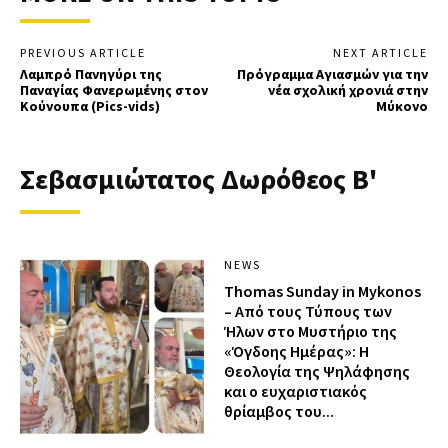
PREVIOUS ARTICLE
NEXT ARTICLE
Λαμπρό Πανηγύρι της
Πρόγραμμα Αγιασμών για την
Παναγίας Φανερωμένης στον
νέα σχολική χρονιά στην
Κούνουπα (Pics-vids)
Μύκονο
Σεβασμιώτατος Δωρόθεος Β'
NEWS
Thomas Sunday in Mykonos
– Από τους Τύπους των
Ήλων στο Μυστήριο της
«Όγδοης Ημέρας»: Η
Θεολογία της Ψηλάφησης
και ο ευχαριστιακός
θρίαμβος του...