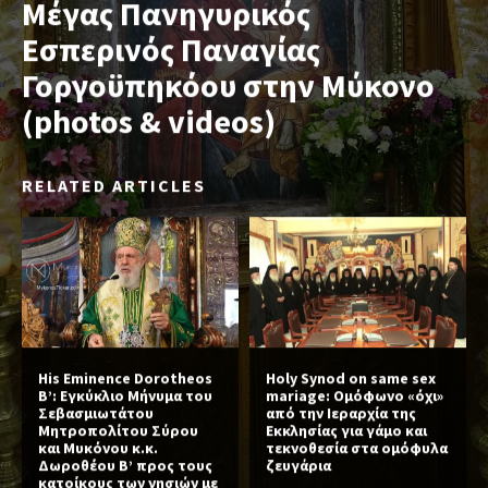
Μέγας Πανηγυρικός
Εσπερινός Παναγίας
Γοργοϋπηκόου στην Μύκονο
(photos & videos)
RELATED ARTICLES
His Eminence Dorotheos
Holy Synod on same sex
B’: Εγκύκλιο Μήνυμα του
mariage: Ομόφωνο «όχι»
Σεβασμιωτάτου
από την Ιεραρχία της
Μητροπολίτου Σύρου
Εκκλησίας για γάμο και
και Μυκόνου κ.κ.
τεκνοθεσία στα ομόφυλα
Δωροθέου Β’ προς τους
ζευγάρια
κατοίκους των νησιών με