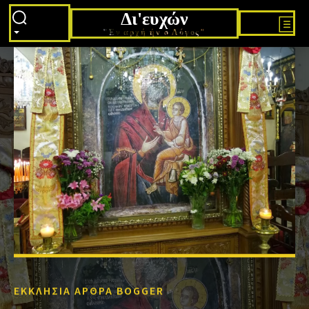
Δι'ευχών
"Εν αρχή ήν ο Λόγος"
ΕΚΚΛΗΣΙΑ ΑΡΘΡΑ BOGGER