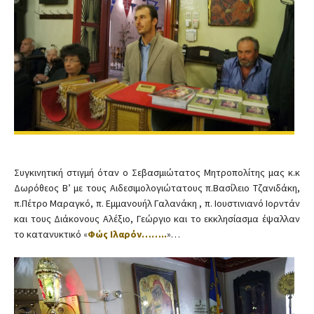
Συγκινητική στιγμή όταν ο Σεβασμιώτατος Μητροπολίτης μας κ.κ
Δωρόθεος Β’ με τους Αιδεσιμολογιώτατους π.Βασίλειο Τζανιδάκη,
π.Πέτρο Μαραγκό, π. Εμμανουήλ Γαλανάκη , π. Ιουστινιανό Ιορντάν
και τους Διάκονους Αλέξιο, Γεώργιο και το εκκλησίασμα έψαλλαν
το κατανυκτικό «
Φώς Ιλαρόν……..
»…