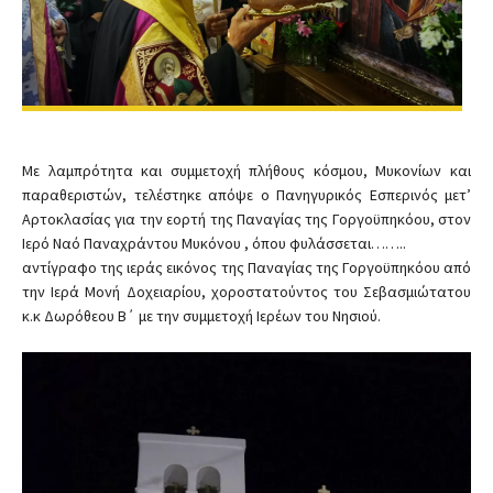
Με λαμπρότητα και συμμετοχή πλήθους κόσμου, Mυκονίων και
παραθεριστών, τελέστηκε απόψε ο Πανηγυρικός Εσπερινός μετ’
Αρτοκλασίας για την εορτή της Παναγίας της Γοργοϋπηκόου, στον
Ιερό Ναό Παναχράντου Μυκόνου , όπου φυλάσσεται……..
αντίγραφο της ιεράς εικόνος της Παναγίας της Γοργοϋπηκόου από
την Ιερά Μονή Δοχειαρίου, χοροστατούντος του Σεβασμιώτατου
κ.κ Δωρόθεου Β΄ με την συμμετοχή Ιερέων του Νησιού.