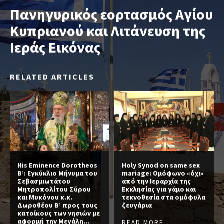
Πανηγυρικός εορτασμός Αγίου
Κυπριανού και Λιτάνευση της
Ιεράς Εικόνας
RELATED ARTICLES
His Eminence Dorotheos
Holy Synod on same sex
B’: Εγκύκλιο Μήνυμα του
mariage: Ομόφωνο «όχι»
Σεβασμιωτάτου
από την Ιεραρχία της
Μητροπολίτου Σύρου
Εκκλησίας για γάμο και
και Μυκόνου κ.κ.
τεκνοθεσία στα ομόφυλα
Δωροθέου Β’ προς τους
ζευγάρια
κατοίκους των νησιών με
αφορμή την Μεγάλη...
READ MORE