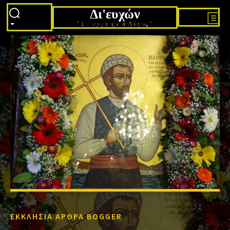
Δι'ευχών
"Εν αρχή ήν ο Λόγος"
ΕΚΚΛΗΣΙΑ ΑΡΘΡΑ BOGGER