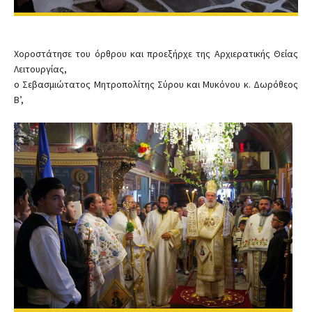
Χοροστάτησε του όρθρου και προεξήρχε της Αρχιερατικής Θείας
Λειτουργίας,
ο Σεβασμιώτατος Μητροπολίτης Σύρου και Μυκόνου κ. Δωρόθεος
Β’,