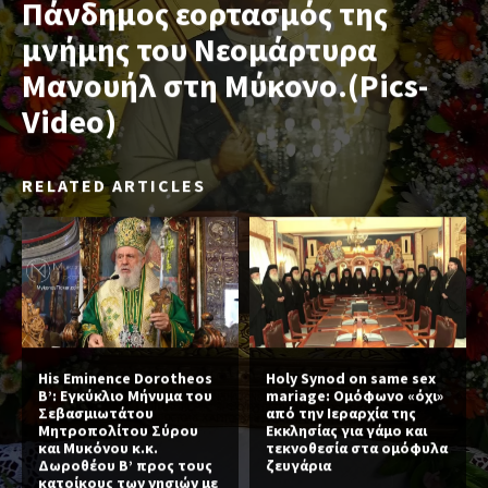
Πάνδημος εορτασμός της
μνήμης του Νεομάρτυρα
Μανουήλ στη Μύκονο.(Pics-
Video)
RELATED ARTICLES
His Eminence Dorotheos
Holy Synod on same sex
B’: Εγκύκλιο Μήνυμα του
mariage: Ομόφωνο «όχι»
Σεβασμιωτάτου
από την Ιεραρχία της
Μητροπολίτου Σύρου
Εκκλησίας για γάμο και
και Μυκόνου κ.κ.
τεκνοθεσία στα ομόφυλα
Δωροθέου Β’ προς τους
ζευγάρια
κατοίκους των νησιών με