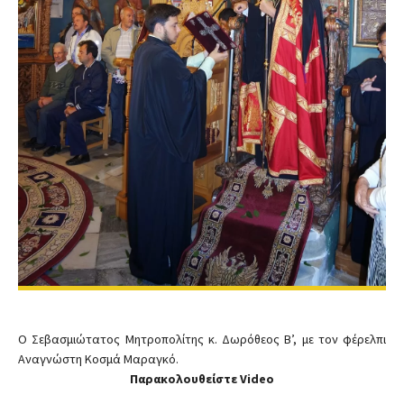
Ο Σεβασμιώτατος Μητροπολίτης κ. Δωρόθεος Β’, με τον φέρελπι
Αναγνώστη Κοσμά Μαραγκό.
Παρακολουθείστε Video