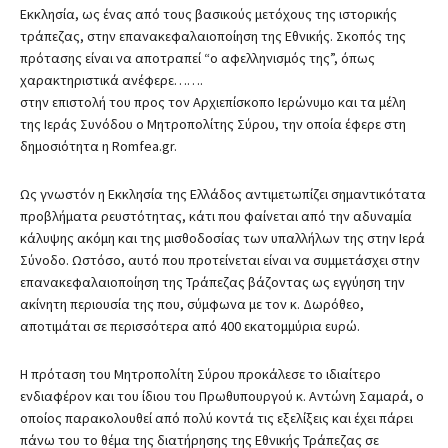
Εκκλησία, ως ένας από τους βασικούς μετόχους της ιστορικής
τράπεζας, στην επανακεφαλαιοποίηση της Εθνικής. Σκοπός της
πρότασης είναι να αποτραπεί “ο αφελληνισμός της”, όπως
χαρακτηριστικά ανέφερε…….
στην επιστολή του προς τον Αρχιεπίσκοπο Ιερώνυμο και τα μέλη
της Ιεράς Συνόδου ο Μητροπολίτης Σύρου, την οποία έφερε στη
δημοσιότητα η Romfea.gr.
Ως γνωστόν η Εκκλησία της Ελλάδος αντιμετωπίζει σημαντικότατα
προβλήματα ρευστότητας, κάτι που φαίνεται από την αδυναμία
κάλυψης ακόμη και της μισθοδοσίας των υπαλλήλων της στην Ιερά
Σύνοδο. Ωστόσο, αυτό που προτείνεται είναι να συμμετάσχει στην
επανακεφαλαιοποίηση της Τράπεζας βάζοντας ως εγγύηση την
ακίνητη περιουσία της που, σύμφωνα με τον κ. Δωρόθεο,
αποτιμάται σε περισσότερα από 400 εκατομμύρια ευρώ.
Η πρόταση του Μητροπολίτη Σύρου προκάλεσε το ιδιαίτερο
ενδιαφέρον και του ίδιου του Πρωθυπουργού κ. Αντώνη Σαμαρά, ο
οποίος παρακολουθεί από πολύ κοντά τις εξελίξεις και έχει πάρει
πάνω του το θέμα της διατήρησης της Εθνικής Τράπεζας σε