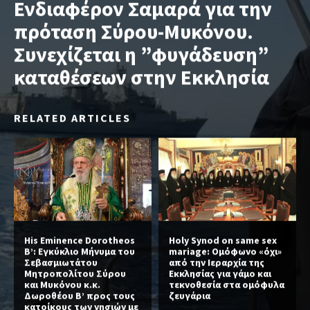
Ενδιαφέρον Σαμαρά για την
πρόταση Σύρου-Μυκόνου.
Συνεχίζεται η ”φυγάδευση”
καταθέσεων στην Εκκλησία
RELATED ARTICLES
His Eminence Dorotheos
Holy Synod on same sex
B’: Εγκύκλιο Μήνυμα του
mariage: Ομόφωνο «όχι»
Σεβασμιωτάτου
από την Ιεραρχία της
Μητροπολίτου Σύρου
Εκκλησίας για γάμο και
και Μυκόνου κ.κ.
τεκνοθεσία στα ομόφυλα
Δωροθέου Β’ προς τους
ζευγάρια
κατοίκους των νησιών με