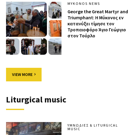
MYKONOS NEWS
George the Great Martyr and
Triumphant: Η Μύκονος εν
κατανύξει τίμησε τον
Τροπαιοφόρο Άγιο Γεώργιο
στον Τούρλο
VIEW MORE
Liturgical music
ΥΜΝΩΔΊΕΣ & LITURGICAL
MUSIC