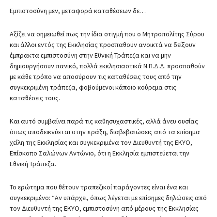
Εμπιστοσύνη μεν, μεταφορά καταθέσεων δε…
Αξίζει να σημειωθεί πως την ίδια στιγμή που ο Μητροπολίτης Σύρου
και άλλοι εντός της Εκκλησίας προσπαθούν ανοικτά να δείξουν
έμπρακτα εμπιστοσύνη στην Εθνική Τράπεζα και να μην
δημιουργήσουν πανικό, πολλά εκκλησιαστικά Ν.Π.Δ.Δ. προσπαθούν
με κάθε τρόπο να αποσύρουν τις καταθέσεις τους από την
συγκεκριμένη τράπεζα, φοβούμενοι κάποιο κούρεμα στις
καταθέσεις τους.
Και αυτό συμβαίνει παρά τις καθησυχαστικές, αλλά άνευ ουσίας
όπως αποδεικνύεται στην πράξη, διαβεβαιώσεις από τα επίσημα
χείλη της Εκκλησίας και συγκεκριμένα τον Διευθυντή της ΕΚΥΟ,
Επίσκοπο Σαλώνων Αντώνιο, ότι η Εκκλησία εμπιστεύεται την
Εθνική Τράπεζα.
Το ερώτημα που θέτουν τραπεζικοί παράγοντες είναι ένα και
συγκεκριμένο: “Αν υπάρχει, όπως λέγεται με επίσημες δηλώσεις από
τον Διευθυντή της ΕΚΥΟ, εμπιστοσύνη από μέρους της Εκκλησίας