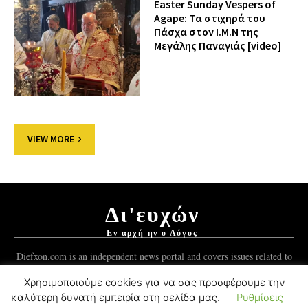
Easter Sunday Vespers of
Agape: Τα στιχηρά του
Πάσχα στον Ι.Μ.Ν της
Μεγάλης Παναγιάς [video]
VIEW MORE
Δι'ευχών
Εν αρχή ην ο Λόγος
Diefxon.com is an independent news portal and covers issues related to
Orthodoxy and the Christian world.
Χρησιμοποιούμε cookies για να σας προσφέρουμε την
καλύτερη δυνατή εμπειρία στη σελίδα μας.
Ρυθμίσεις