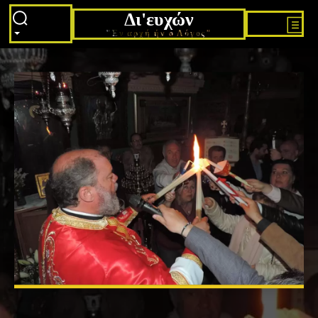
Δι'ευχών
"Εν αρχή ήν ο Λόγος"