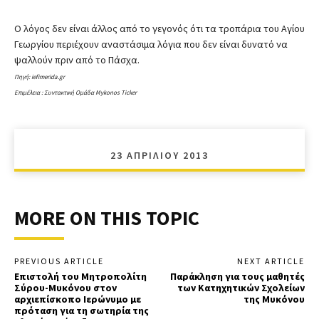
Ο λόγος δεν είναι άλλος από το γεγονός ότι τα τροπάρια του Αγίου
Γεωργίου περιέχουν αναστάσιμα λόγια που δεν είναι δυνατό να
ψαλλούν πριν από το Πάσχα.
Πηγή: iefimerida.gr
Επιμέλεια : Συντακτική Ομάδα Mykonos Ticker
23 ΑΠΡΙΛΊΟΥ 2013
MORE ON THIS TOPIC
PREVIOUS ARTICLE
NEXT ARTICLE
Επιστολή του Μητροπολίτη
Παράκληση για τους μαθητές
Σύρου-Μυκόνου στον
των Κατηχητικών Σχολείων
αρχιεπίσκοπο Ιερώνυμο με
της Μυκόνου
πρόταση για τη σωτηρία της