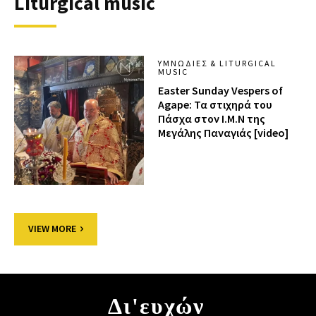
Liturgical music
ΥΜΝΩΔΊΕΣ & LITURGICAL
MUSIC
Easter Sunday Vespers of
Agape: Τα στιχηρά του
Πάσχα στον Ι.Μ.Ν της
Μεγάλης Παναγιάς [video]
VIEW MORE
Δι'ευχών