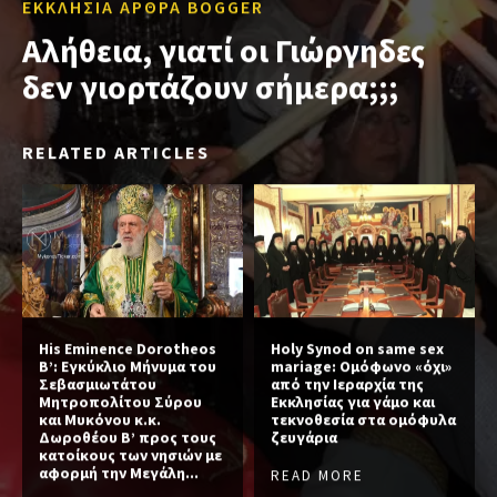
ΕΚΚΛΗΣΙΑ ΑΡΘΡΑ BOGGER
Αλήθεια, γιατί οι Γιώργηδες
δεν γιορτάζουν σήμερα;;;
RELATED ARTICLES
His Eminence Dorotheos
Holy Synod on same sex
B’: Εγκύκλιο Μήνυμα του
mariage: Ομόφωνο «όχι»
Σεβασμιωτάτου
από την Ιεραρχία της
Μητροπολίτου Σύρου
Εκκλησίας για γάμο και
και Μυκόνου κ.κ.
τεκνοθεσία στα ομόφυλα
Δωροθέου Β’ προς τους
ζευγάρια
κατοίκους των νησιών με
αφορμή την Μεγάλη...
READ MORE