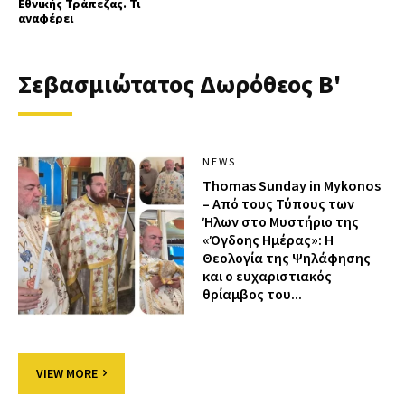
Εθνικής Τράπεζας. Τι
αναφέρει
Σεβασμιώτατος Δωρόθεος Β'
NEWS
Thomas Sunday in Mykonos
– Από τους Τύπους των
Ήλων στο Μυστήριο της
«Όγδοης Ημέρας»: Η
Θεολογία της Ψηλάφησης
και ο ευχαριστιακός
θρίαμβος του...
VIEW MORE