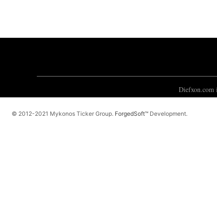
Diefxon.com i
© 2012-2021 Mykonos Ticker Group.
ForgedSoft™
Development.