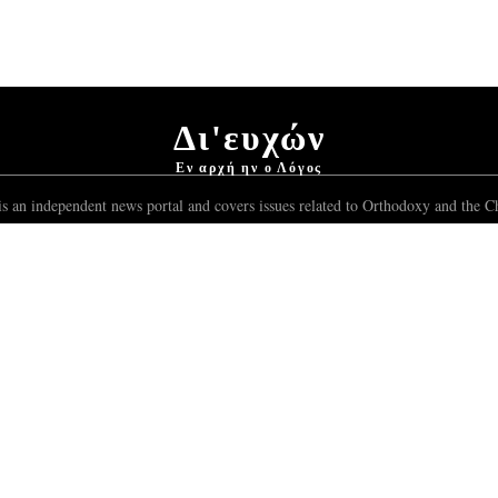
Δι'ευχών
Εν αρχή ην ο Λόγος
s an independent news portal and covers issues related to Orthodoxy and the Ch