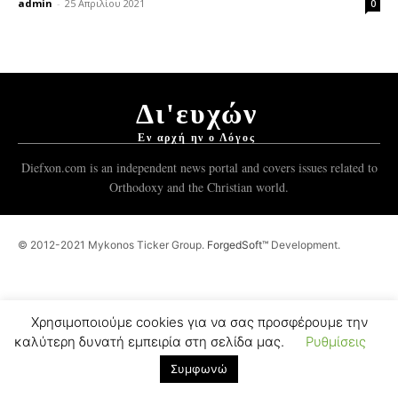
admin
-
25 Απριλίου 2021
0
Δι'ευχών
Εν αρχή ην ο Λόγος
Diefxon.com is an independent news portal and covers issues related to
Orthodoxy and the Christian world.
© 2012-2021 Mykonos Ticker Group.
ForgedSoft™
Development.
Χρησιμοποιούμε cookies για να σας προσφέρουμε την
καλύτερη δυνατή εμπειρία στη σελίδα μας.
Ρυθμίσεις
Συμφωνώ