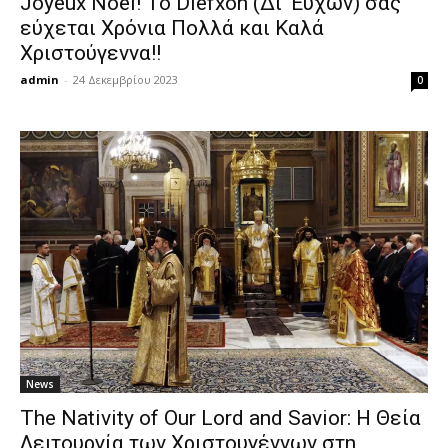
Joyeux Noël! Το Diefxon (Δι’ Ευχών) σας
εύχεται Χρόνια Πολλά και Καλά
Χριστούγεννα!!
admin
-
24 Δεκεμβρίου 2023
0
News
The Nativity of Our Lord and Savior: Η Θεία
Λειτουργία των Χριστουγέννων στη