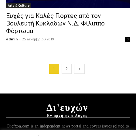
Arts & Culture
Ευχές για Καλές Γιορτές από τον
Βουλευτή Κυκλάδων Ν.Δ. Φίλιππο
Φόρτωμα
admin
-
25 Δεκεμβρίου 2019
0
1
2
Δι'ευχών
Εν αρχή ην ο Λόγος
Diefxon.com is an independent news portal and covers issues related to
Orthodoxy and the Christian world.