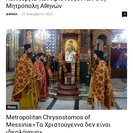
Μητρόπολη Αθηνών
admin
-
25 Δεκεμβρίου 2022
0
News
Metropolitan Chrysostomos of
Messinia:«Τα Χριστούγεννα δεν είναι
ιδεολόγημα»