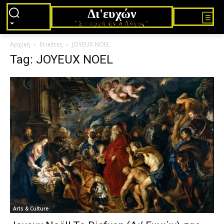
Δι'ευχών
"Εν αρχή ήν ο Λόγος"
Αρχική
Ετικέτες
JOYEUX NOEL
Tag: JOYEUX NOEL
Arts & Culture