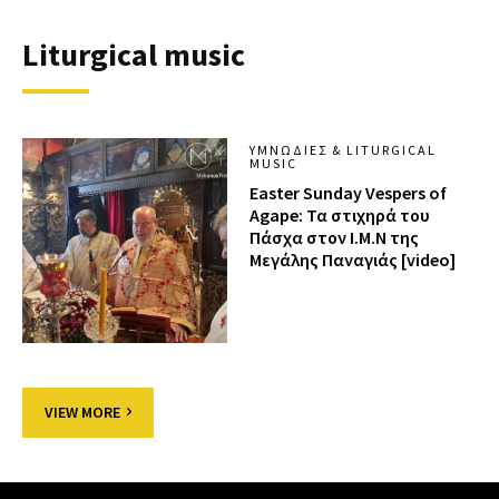
Liturgical music
ΥΜΝΩΔΊΕΣ & LITURGICAL
MUSIC
Easter Sunday Vespers of
Agape: Τα στιχηρά του
Πάσχα στον Ι.Μ.Ν της
Μεγάλης Παναγιάς [video]
VIEW MORE