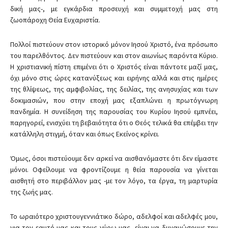
δική μας-, με εγκάρδια προσευχή και συμμετοχή μας στη
ζωοπάροχη Θεία Ευχαριστία.
Πολλοί πιστεύουν στον ιστορικό μόνον Ιησού Χριστό, ένα πρόσωπο
του παρελθόντος. Δεν πιστεύουν και στον αιωνίως παρόντα Κύριο.
Η χριστιανική πίστη επιμένει ότι ο Χριστός είναι πάντοτε μαζί μας,
όχι μόνο στις ώρες κατανύξεως και ειρήνης αλλά και στις ημέρες
της θλίψεως, της αμφιβολίας, της δειλίας, της ανησυχίας και των
δοκιμασιών, που στην εποχή μας εξαπλώνει η πρωτόγνωρη
πανδημία. Η συνείδηση της παρουσίας του Κυρίου Ιησού εμπνέει,
παρηγορεί, ενισχύει τη βεβαιότητα ότι ο Θεός τελικά θα επέμβει την
κατάλληλη στιγμή, όταν και όπως Εκείνος κρίνει.
Όμως, όσοι πιστεύουμε δεν αρκεί να αισθανόμαστε ότι δεν είμαστε
μόνοι. Οφείλουμε να φροντίζουμε η θεία παρουσία να γίνεται
αισθητή στο περιβάλλον μας -με τον λόγο, τα έργα, τη μαρτυρία
της ζωής μας.
Το ωραιότερο χριστουγεννιάτικο δώρο, αδελφοί και αδελφές μου,
για τον εαυτό μας και τους γύρω μας, είναι να δυναμώσουμε την