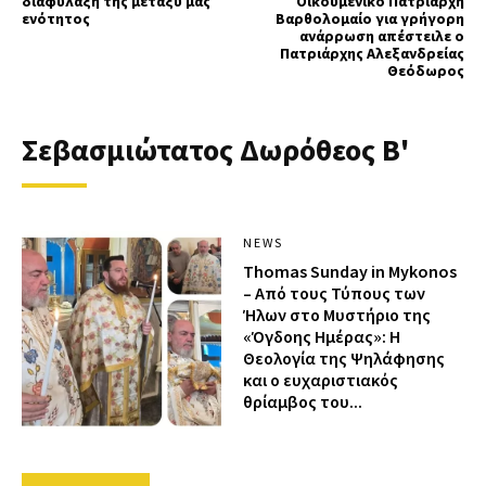
διαφύλαξη της μεταξύ μας
Οικουμενικό Πατριάρχη
ενότητος
Βαρθολομαίο για γρήγορη
ανάρρωση απέστειλε ο
Πατριάρχης Αλεξανδρείας
Θεόδωρος
Σεβασμιώτατος Δωρόθεος Β'
NEWS
Thomas Sunday in Mykonos
– Από τους Τύπους των
Ήλων στο Μυστήριο της
«Όγδοης Ημέρας»: Η
Θεολογία της Ψηλάφησης
και ο ευχαριστιακός
θρίαμβος του...