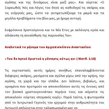
αγάπης και της δυνάμεως είναι μαζί μας». Και εύχεται: «Ο
Σαρκωθείς Υιός και Λόγος του Θεού ας καθοδηγεί τις σκέψεις και
τις ενέργειές μας, ώστε να αντιμετωπίζουμε τα μικρά και τα
μεγάλα προβλήματα του βίου μας, με ήρεμη αντοχή.
Ευφρόσυνα Χριστούγεννα και το Νέο Έτος με ακλόνητη υγεία και
αδιάκοπη τη συναίσθηση της παρουσίας Του».
Αναλυτικά το μήνυμα του Αρχιεπισκόπου Αναστασίου:
«Του δε Ιησού Χριστού η γέννησις ούτως ην» ( Ματθ. 1:18)
Τις εορταστικές αυτές ημέρες συνήθως επαναλαμβάνονται
διάφορες σκέψεις, μηνύματα και σχόλια γύρω από την ειρήνη, την
αγάπη, τη χαρά και την ελπίδα. Δεν λείπουν, βεβαίως, και
ορισμένοι που προτιμούν να αποσυνδέσουν αυτές τις έννοιες από
τον βασικό χριστουγεννιάτικο πυρήνα τους και αόριστα τις
αποκαλούν «εόρτιες εποχιακές ευχές». Παρά ταύτα, η φωτοχυσία
από το λυτρωτικό Γεγονός του ερχομού στην ανθρωπότητα του
Λυτρωτή απλώνεται στην ταλαιπωρημένη μας γη.