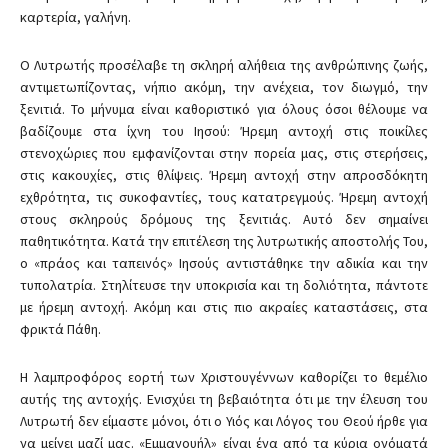
καρτερία, γαλήνη.
Ο Λυτρωτής προσέλαβε τη σκληρή αλήθεια της ανθρώπινης ζωής,
αντιμετωπίζοντας, νήπιο ακόμη, την ανέχεια, τον διωγμό, την
ξενιτιά. Το μήνυμα είναι καθοριστικό για όλους όσοι θέλουμε να
βαδίζουμε στα ίχνη του Ιησού: Ήρεμη αντοχή στις ποικίλες
στενοχώριες που εμφανίζονται στην πορεία μας, στις στερήσεις,
στις κακουχίες, στις θλίψεις. Ήρεμη αντοχή στην απροσδόκητη
εχθρότητα, τις συκοφαντίες, τους κατατρεγμούς. Ήρεμη αντοχή
στους σκληρούς δρόμους της ξενιτιάς. Αυτό δεν σημαίνει
παθητικότητα. Κατά την επιτέλεση της λυτρωτικής αποστολής Του,
ο «πράος και ταπεινός» Ιησούς αντιστάθηκε την αδικία και την
τυπολατρία. Στηλίτευσε την υποκρισία και τη δολιότητα, πάντοτε
με ήρεμη αντοχή. Ακόμη και στις πιο ακραίες καταστάσεις, στα
φρικτά Πάθη.
Η λαμπροφόρος εορτή των Χριστουγέννων καθορίζει το θεμέλιο
αυτής της αντοχής. Ενισχύει τη βεβαιότητα ότι με την έλευση του
Λυτρωτή δεν είμαστε μόνοι, ότι ο Υιός και Λόγος του Θεού ήρθε για
να μείνει μαζί μας. «Εμμανουήλ» είναι ένα από τα κύρια ονόματά