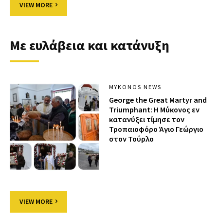
VIEW MORE
Με ευλάβεια και κατάνυξη
MYKONOS NEWS
George the Great Martyr and
Triumphant: Η Μύκονος εν
κατανύξει τίμησε τον
Τροπαιοφόρο Άγιο Γεώργιο
στον Τούρλο
VIEW MORE