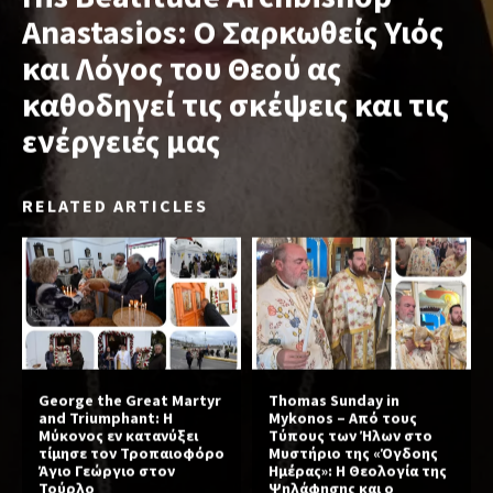
Anastasios: Ο Σαρκωθείς Υιός
και Λόγος του Θεού ας
καθοδηγεί τις σκέψεις και τις
ενέργειές μας
RELATED ARTICLES
George the Great Martyr
Thomas Sunday in
and Triumphant: Η
Mykonos – Από τους
Μύκονος εν κατανύξει
Τύπους των Ήλων στο
τίμησε τον Τροπαιοφόρο
Μυστήριο της «Όγδοης
Άγιο Γεώργιο στον
Ημέρας»: Η Θεολογία της
Τούρλο
Ψηλάφησης και ο