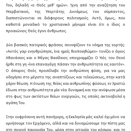
Του, δηλαδή «ο Θεός μεθ’ ημών». Ίχνη από την αναζήτηση του
Υπερβατικού, της Υπερτάτης Δυνάμεως του σύμπαντος,
διαπιστώνονται σε διάφορους πολιτισμούς. Αυτό, όμως, που
καθιστά μοναδικό το χριστιανικό μήνυμα είναι ότι ο ίδιος ο
προαιώνιος Θεός έγινε άνθρωπος.
Δύο βασικές πατερικές φράσεις συνοψίζουν το νόημα της εορτής:
«Αυτός γαρ ενηνθρώπησε, ίνα ημείς θεοποιηθώμεν» τονίζει ο άγιος
Αθανάσιος και ο Μέγας Βασίλειος υπογραμμίζει: Ο Υιός του Θεού
ήρθε στη γη «ίνα επαναγάγῃ πάσαν την ανθρωπότητα εις εαυτόν».
Ο άπειρος Θεός προσέλαβε την ανθρώπινη φύση, για να μας
οδηγήσει στο μέγιστο της αναπτύξεως και τελειώσεως, στην κατά
χάριν θέωση. Η ένωση της θείας και ανθρωπίνης φύσεως εν Χριστώ
έδωσε στην ανθρωπότητα μία νέα δυναμική και την ανύψωσε μέσα
στο φως των ακτίστων θείων ενεργειών, τις οποίες ακτινοβολεί η
αγάπη Του.
Στην ευφρόσυνη αυτή πανήγυρη, η Εκκλησία μάς καλεί όχι μόνο να
υμνήσουμε τον Ερχόμενο, αλλά και να δυναμώσουμε την πίστη μας
στη συνεχή παρουσία Του, μέσα στην ιστορία του κόσμου -και τη