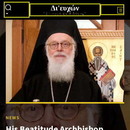
Δι'ευχών
"Εν αρχή ήν ο Λόγος"
NEWS
His Beatitude Archbishop