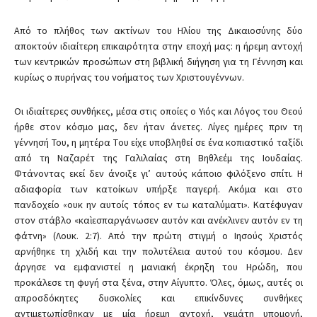
Από το πλήθος των ακτίνων του Ηλίου της Δικαιοσύνης δύο
αποκτούν ιδιαίτερη επικαιρότητα στην εποχή μας: η ήρεμη αντοχή
των κεντρικών προσώπων στη βιβλική διήγηση για τη Γέννηση και
κυρίως ο πυρήνας του νοήματος των Χριστουγέννων.
Οι ιδιαίτερες συνθήκες, μέσα στις οποίες ο Υιός και Λόγος του Θεού
ήρθε στον κόσμο μας, δεν ήταν άνετες. Λίγες ημέρες πριν τη
γέννησή Του, η μητέρα Tου είχε υποβληθεί σε ένα κοπιαστικό ταξίδι
από τη Ναζαρέτ της Γαλιλαίας στη Βηθλεέμ της Ιουδαίας.
Φτάνοντας εκεί δεν άνοιξε γι’ αυτούς κάποιο φιλόξενο σπίτι. Η
αδιαφορία των κατοίκων υπήρξε παγερή. Ακόμα και στο
πανδοχείο «ουκ ην αυτοίς τόπος εν τω καταλύματι». Κατέφυγαν
στον στάβλο «καὶ εσπαργάνωσεν αυτόν και ανέκλινεν αυτόν εν τη
φάτνη» (Λουκ. 2:7). Από την πρώτη στιγμή ο Ιησούς Χριστός
αρνήθηκε τη χλιδή και την πολυτέλεια αυτού του κόσμου. Δεν
άργησε να εμφανιστεί η μανιακή έκρηξη του Ηρώδη, που
προκάλεσε τη φυγή στα ξένα, στην Αίγυπτο. Όλες, όμως, αυτές οι
απροσδόκητες δυσκολίες και επικίνδυνες συνθήκες
αντιμετωπίσθηκαν με μία ήρεμη αντοχή, γεμάτη υπομονή,