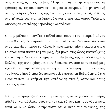
στις κακουχίες, στις θλίψεις. Ήρεμη αντοχή στην απροσδόκητη
εχθρότητα, τις συκοφαντίες, τους κατατρεγμούς. Ήρεμη αντοχή
στους σκληρούς δρόμους της ξενιτιάς», επισημαίνει, μεταξύ άλλων,
στο μήνυμά του για τα Χριστούγεννα ο αρχιεπίσκοπος Tιράνων,
Δυρραχίου και πάσης Αλβανίας Αναστάσιος.
Όπως, μάλιστα, τονίζει: «Πολλοί πιστεύουν στον ιστορικό μόνον
Ιησού Χριστό, ένα πρόσωπο του παρελθόντος. Δεν πιστεύουν και
στον αιωνίως παρόντα Κύριο. Η χριστιανική πίστη επιμένει ότι ο
Χριστός είναι πάντοτε μαζί μας, όχι μόνο στις ώρες κατανύξεως
και ειρήνης αλλά και στις ημέρες της θλίψεως, της αμφιβολίας, της
δειλίας, της ανησυχίας και των δοκιμασιών, που στην εποχή μας
εξαπλώνει η πρωτόγνωρη πανδημία. Η συνείδηση της παρουσίας
του Κυρίου Ιησού εμπνέει, παρηγορεί, ενισχύει τη βεβαιότητα ότι ο
Θεός τελικά θα επέμβει την κατάλληλη στιγμή, όταν και όπως
Εκείνος κρίνει».
Τέλος, υπογραμμίζει ότι «το ωραιότερο χριστουγεννιάτικο δώρο,
αδελφοί και αδελφές μου, για τον εαυτό μας και τους γύρω μας,
είναι να δυναμώσουμε την πίστη ότι ο Θεός της αληθείας, της