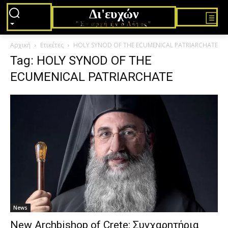
Δι'ευχών
"Εν αρχή ήν ο Λόγος"
Αρχική
Ετικέτες
HOLY SYNOD OF THE ECUMENICAL PATRIARCHATE
Tag: HOLY SYNOD OF THE
ECUMENICAL PATRIARCHATE
News
Νew Archbishop of Crete: Συγχαρητήρια