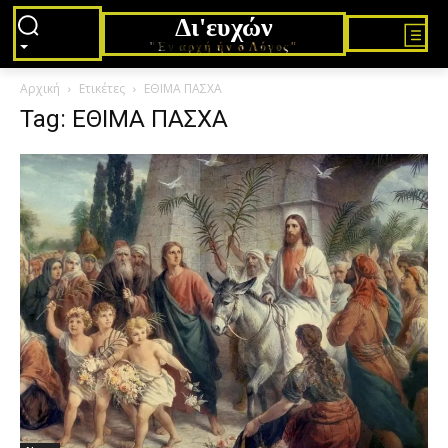
Δι'ευχών
"Εν αρχή ήν ο Λόγος"
Αρχική
Ετικέτες
ΕΘΙΜΑ ΠΑΣΧΑ
Tag: ΕΘΙΜΑ ΠΑΣΧΑ