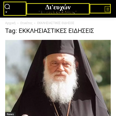
Δι'ευχών
"Εν αρχή ήν ο Λόγος"
Αρχική
Ετικέτες
ΕΚΚΛΗΣΙΑΣΤΙΚΕΣ ΕΙΔΗΣΕΙΣ
Tag: ΕΚΚΛΗΣΙΑΣΤΙΚΕΣ ΕΙΔΗΣΕΙΣ
News