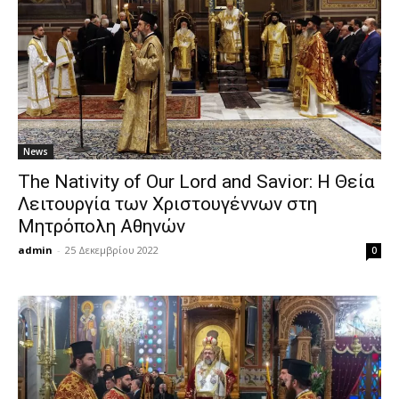
News
The Nativity of Our Lord and Savior: Η Θεία
Λειτουργία των Χριστουγέννων στη
Μητρόπολη Αθηνών
admin
-
25 Δεκεμβρίου 2022
0