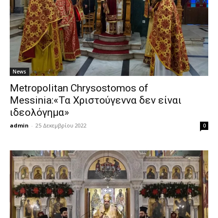
News
Metropolitan Chrysostomos of
Messinia:«Τα Χριστούγεννα δεν είναι
ιδεολόγημα»
admin
-
25 Δεκεμβρίου 2022
0