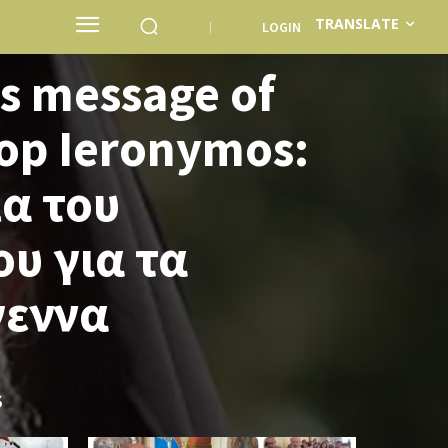
TRANSLATE
LOGIN
s message of
op Ieronymos:
α του
υ για τα
γεννα
S