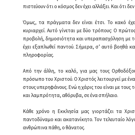
πιστεύουν ότι ο κόσμος δεν έχει αλλάξει. Και ότι δε
Όμως, τα πράγματα δεν είναι έτσι. Το κακό έχ
κυριαρχεί. Αυτό γίνεται με δύο τρόπους: Ο πρώτος
προβολή, δημοσιότητα και υπεραπασχόληση με το 
έχει εξαπλωθεί παντού. Σήμερα, σ’ αυτό βοηθά κα
πληροφορίας.
Από την άλλη, το καλό, για μας τους Ορθοδόξου
πρόσωπο του Χριστού. Ο Χριστός λειτουργεί με έν
στους υπερηφάνους. Ενώ η χάρις του είναι με τους 
και λαμπρότητα, αθόρυβα, σε ένα σπήλαιο.
Κάθε χρόνο η Εκκλησία μας γιορτάζει τα Χριστ
παντοδύναμο και ακατανίκητο. Τον τελευταίο λόγο 
ανθρώπινα πάθη, ο θάνατος.