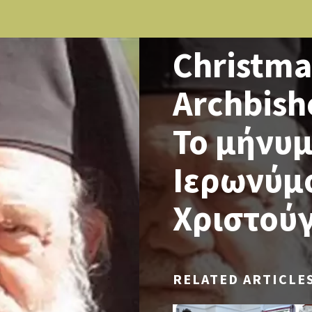
NEWS
Christma
Archbish
Το μήνυμ
Ιερωνύμο
Χριστού
RELATED ARTICLE