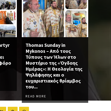
artyr
Thomas Sunday in
Mykonos – Από τους
ει
Τύπους των Ήλων στο
οφόρο
Μυστήριο της «Όγδοης
Ημέρας»: Η Θεολογία της
Ψηλάφησης και ο
ευχαριστιακός θρίαμβος
του...
READ MORE