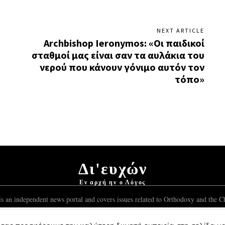
NEXT ARTICLE
Archbishop Ieronymos: «Οι παιδικοί
σταθμοί μας είναι σαν τα αυλάκια του
νερού που κάνουν γόνιμο αυτόν τον
τόπο»
Δι'ευχών
Εν αρχή ην ο Λόγος
s an independent news portal and covers issues related to Orthodoxy and the Ch