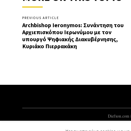
PREVIOUS ARTICLE
Archbishop Ieronymos: Συνάντηση του
Αρχιεπισκόπου Ιερωνύμου με τον
υπουργό Ψηφιακής Διακυβέρνησης,
Κυριάκο Πιερρακάκη
Diefxon.com i
© 2012-2021 Mykonos Ticker Group.
ForgedSoft™
Development.