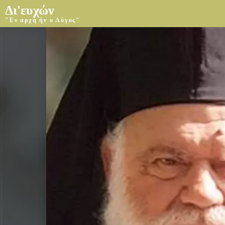
Δι'ευχών
"Εν αρχή ήν ο Λόγος"