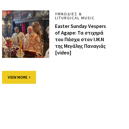
ΥΜΝΩΔΊΕΣ &
LITURGICAL MUSIC
Easter Sunday Vespers
of Agape: Τα στιχηρά
του Πάσχα στον Ι.Μ.Ν
της Μεγάλης Παναγιάς
[video]
VIEW MORE