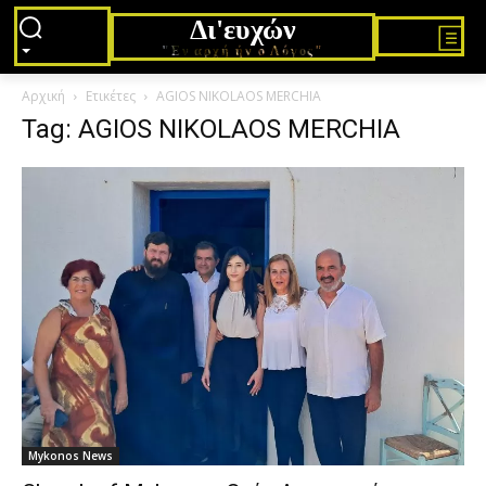
Δι'ευχών
"Εν αρχή ήν ο Λόγος"
Αρχική
Ετικέτες
AGIOS NIKOLAOS MERCHIA
Tag: AGIOS NIKOLAOS MERCHIA
Mykonos News