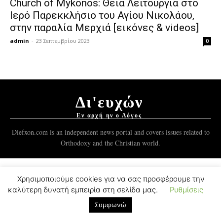
Church of Mykonos: Θεία Λειτουργία στο
Ιερό Παρεκκλήσιο του Αγίου Νικολάου,
στην παραλία Μερχιά [εικόνες & videos]
admin
-
23 Σεπτεμβρίου 2023
0
Δι'ευχών
Εν αρχή ην ο Λόγος
Diefxon.com is an independent news portal and covers issues related to
Orthodoxy and the Christian world.
© 2012-2021 Mykonos Ticker Group.
ForgedSoft™
Development.
Χρησιμοποιούμε cookies για να σας προσφέρουμε την
καλύτερη δυνατή εμπειρία στη σελίδα μας.
Ρυθμίσεις
Συμφωνώ