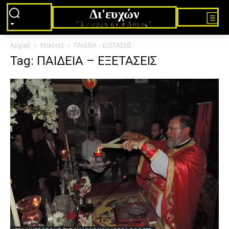
Δι'ευχών
"Εν αρχή ήν ο Λόγος"
Αρχική
Ετικέτες
ΠΑΙΔΕΙΑ – ΕΞΕΤΑΣΕΙΣ
Tag: ΠΑΙΔΕΙΑ – ΕΞΕΤΑΣΕΙΣ