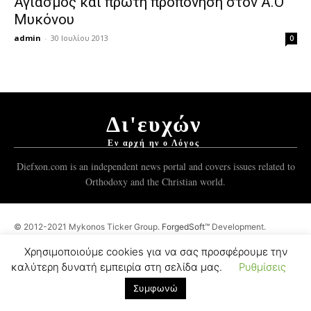
Αγιασμός και πρώτη προπόνηση στον Α.Ο
Μυκόνου
admin
-
30 Ιουλίου 2013
0
Δι'ευχών
Εν αρχή ην ο Λόγος
Diefxon.com is an independent news portal and covers issues related to
Orthodoxy and the Christian world.
© 2012-2021 Mykonos Ticker Group.
ForgedSoft™
Development.
Χρησιμοποιούμε cookies για να σας προσφέρουμε την
καλύτερη δυνατή εμπειρία στη σελίδα μας.
Ρυθμίσεις
Συμφωνώ