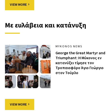
VIEW MORE
Με ευλάβεια και κατάνυξη
MYKONOS NEWS
George the Great Martyr and
Triumphant: Η Μύκονος εν
κατανύξει τίμησε τον
Τροπαιοφόρο Άγιο Γεώργιο
στον Τούρλο
VIEW MORE