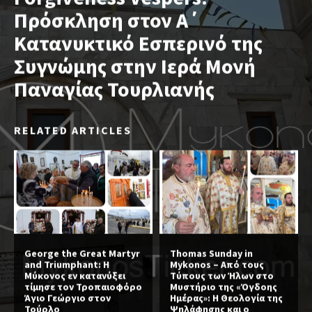
Πρόσκληση στον Α΄
Κατανυκτικό Eσπερινό της
Συγνώμης στην Ιερά Μονή
Παναγίας Τουρλιανής
RELATED ARTICLES
George the Great Martyr
Thomas Sunday in
and Triumphant: Η
Mykonos – Από τους
Μύκονος εν κατανύξει
Τύπους των Ήλων στο
τίμησε τον Τροπαιοφόρο
Μυστήριο της «Όγδοης
Άγιο Γεώργιο στον
Ημέρας»: Η Θεολογία της
Τούρλο
Ψηλάφησης και ο