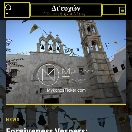
Δι'ευχών
"Εν αρχή ήν ο Λόγος"
NEWS
Forgiveness Vespers: