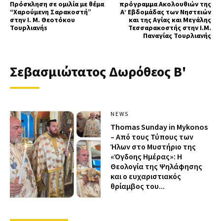
Πρόσκληση σε oμιλία με θέμα
πρόγραμμα Ακολουθιών της
“Χαρούμενη Σαρακοστή”
Α’ Εβδομάδας των Νηστειών
στην I. M. Θεoτόκoυ
και της Αγίας και Μεγάλης
Toυpλιαvήs
Τεσσαρακοστής στην Ι.Μ.
Παναγίας Τουρλιανής
Σεβασμιώτατος Δωρόθεος Β'
NEWS
Thomas Sunday in Mykonos
– Από τους Τύπους των
Ήλων στο Μυστήριο της
«Όγδοης Ημέρας»: Η
Θεολογία της Ψηλάφησης
και ο ευχαριστιακός
θρίαμβος του...