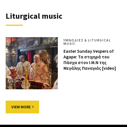
Liturgical music
ΥΜΝΩΔΊΕΣ & LITURGICAL
MUSIC
Easter Sunday Vespers of
Agape: Τα στιχηρά του
Πάσχα στον Ι.Μ.Ν της
Μεγάλης Παναγιάς [video]
VIEW MORE