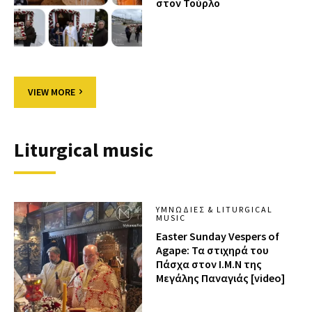
στον Τούρλο
VIEW MORE
Liturgical music
ΥΜΝΩΔΊΕΣ & LITURGICAL
MUSIC
Easter Sunday Vespers of
Agape: Τα στιχηρά του
Πάσχα στον Ι.Μ.Ν της
Μεγάλης Παναγιάς [video]