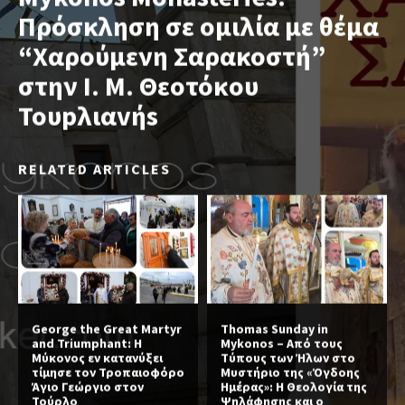
Πρόσκληση σε oμιλία με θέμα
“Χαρούμενη Σαρακοστή”
στην I. M. Θεoτόκoυ
Toυpλιαvήs
RELATED ARTICLES
George the Great Martyr
Thomas Sunday in
and Triumphant: Η
Mykonos – Από τους
Μύκονος εν κατανύξει
Τύπους των Ήλων στο
τίμησε τον Τροπαιοφόρο
Μυστήριο της «Όγδοης
Άγιο Γεώργιο στον
Ημέρας»: Η Θεολογία της
Τούρλο
Ψηλάφησης και ο