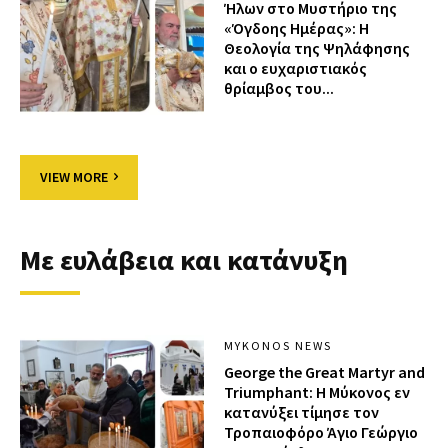
Ήλων στο Μυστήριο της
«Όγδοης Ημέρας»: Η
Θεολογία της Ψηλάφησης
και ο ευχαριστιακός
θρίαμβος του...
VIEW MORE
Με ευλάβεια και κατάνυξη
MYKONOS NEWS
George the Great Martyr and
Triumphant: Η Μύκονος εν
κατανύξει τίμησε τον
Τροπαιοφόρο Άγιο Γεώργιο