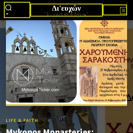
Δι'ευχών
"Εν αρχή ήν ο Λόγος"
LIFE & FAITH
Mykonos Monasteries: