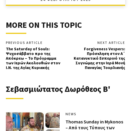
MORE ON THIS TOPIC
PREVIOUS ARTICLE
NEXT ARTICLE
The Saturday of Souls:
Forgiveness Vespers:
Ψυχοσάββατο προ της
Πρόσκληση στον Α΄
Απόκρεω – Το Πρόγραμμα
Κατανυκτικό Eσπερινό της
των Ιερών Ακολουθιών στον
Συγνώμης στην Ιερά Μονή
Ι.Ν. της Αγίας Κυριακής
Παναγίας Τουρλιανής
Σεβασμιώτατος Δωρόθεος Β'
NEWS
Thomas Sunday in Mykonos
– Από τους Τύπους των