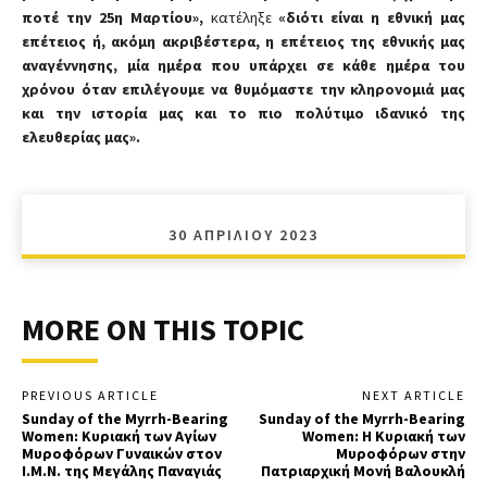
ποτέ την 25η Μαρτίου»,
κατέληξε
«διότι είναι η εθνική μας
επέτειος ή, ακόμη ακριβέστερα, η επέτειος της εθνικής μας
αναγέννησης, μία ημέρα που υπάρχει σε κάθε ημέρα του
χρόνου όταν επιλέγουμε να θυμόμαστε την κληρονομιά μας
και την ιστορία μας και το πιο πολύτιμο ιδανικό της
ελευθερίας μας».
30 ΑΠΡΙΛΊΟΥ 2023
MORE ON THIS TOPIC
PREVIOUS ARTICLE
NEXT ARTICLE
Sunday of the Myrrh-Bearing
Sunday of the Myrrh-Bearing
Women: Κυριακή των Αγίων
Women: Η Κυριακή των
Μυροφόρων Γυναικών στον
Μυροφόρων στην
Ι.Μ.Ν. της Μεγάλης Παναγιάς
Πατριαρχική Μονή Βαλουκλή