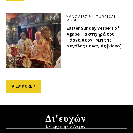
ΥΜΝΩΔΊΕΣ & LITURGICAL
MUSIC
Easter Sunday Vespers of
Agape: Τα στιχηρά του
Πάσχα στον Ι.Μ.Ν της
Μεγάλης Παναγιάς [video]
VIEW MORE
Δι'ευχών
Εν αρχή ην ο Λόγος