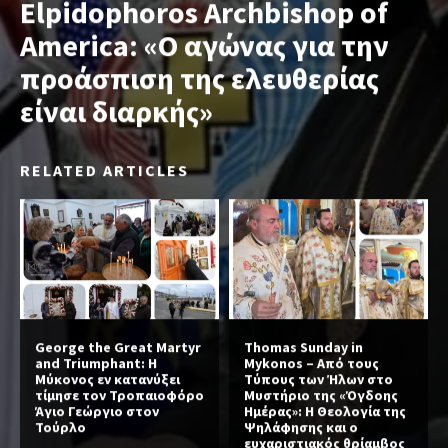
Elpidophoros Archbishop of
America: «Ο αγώνας για την
προάσπιση της ελευθερίας
είναι διαρκής»
RELATED ARTICLES
George the Great Martyr
Thomas Sunday in
and Triumphant: Η
Mykonos – Από τους
Μύκονος εν κατανύξει
Τύπους των Ήλων στο
τίμησε τον Τροπαιοφόρο
Μυστήριο της «Όγδοης
Άγιο Γεώργιο στον
Ημέρας»: Η Θεολογία της
Τούρλο
Ψηλάφησης και ο
ευχαριστιακός θρίαμβος