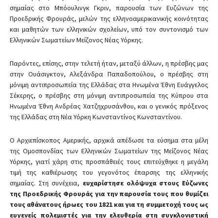
σημαίας στο Μπόουλινγκ Γκριν, παρουσία των Ευζώνων της
Προεδρικής Φρουράς, μελών της ελληνοαμερικανικής κοινότητας
και μαθητών των ελληνικών σχολείων, υπό τον συντονισμό των
Ελληνικών Σωματείων Μείζονος Νέας Υόρκης.
Παρόντες, επίσης, στην τελετή ήταν, μεταξύ άλλων, η πρέσβης μας
στην Ουάσιγκτον, Αλεξάνδρα Παπαδοπούλου, ο πρέσβης στη
μόνιμη αντιπροσωπεία της Ελλάδας στα Ηνωμένα Έθνη Ευάγγελος
Σέκερης, ο πρέσβης στη μόνιμη αντιπροσωπεία της Κύπρου στα
Ηνωμένα Έθνη Ανδρέας Χατζηχρυσάνθου, και ο γενικός πρόξενος
της Ελλάδας στη Νέα Υόρκη Κωνσταντίνος Κωνσταντίνου.
Ο Αρχιεπίσκοπος Αμερικής, αρχικά απέδωσε τα εύσημα στα μέλη
της Ομοσπονδίας των Ελληνικών Σωματείων της Μείζονος Νέας
Υόρκης, γιατί χάρη στις προσπάθειές τους επιτεύχθηκε η μεγάλη
τιμή της καθιέρωσης του γεγονότος έπαρσης της ελληνικής
σημαίας. Στη συνέχεια,
ευχαρίστησε ολόψυχα στους Εύζωνες
της Προεδρικής Φρουράς για την παρουσία τους που θυμίζει
τους αθάνατους ήρωες του 1821 και για τη συμμετοχή τους ως
ευγενείς πολεμιστές για την ελευθερία στη συγκλονιστική