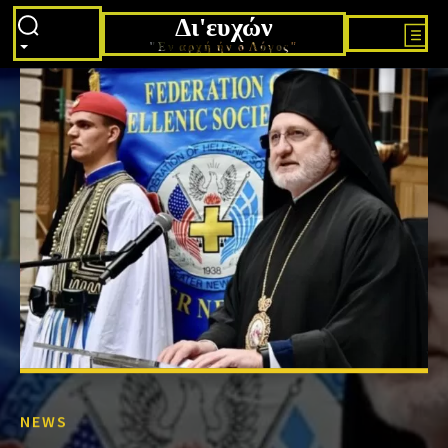
Δι'ευχών
"Εν αρχή ήν ο Λόγος"
NEWS