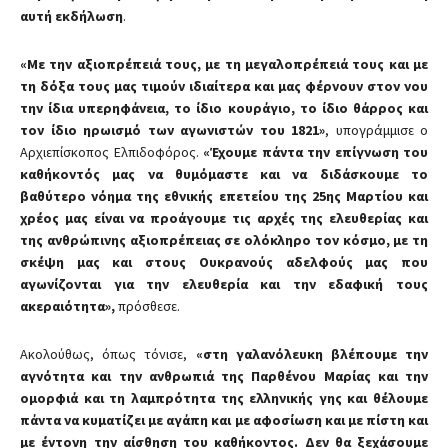
αυτή εκδήλωση
.
«Με την αξιοπρέπειά τους, με τη μεγαλοπρέπειά τους και με
τη δόξα τους μας τιμούν ιδιαίτερα και μας φέρνουν στον νου
την ίδια υπερηφάνεια, το ίδιο κουράγιο, το ίδιο θάρρος και
τον ίδιο ηρωισμό των αγωνιστών του 1821»
, υπογράμμισε ο
Αρχιεπίσκοπος Ελπιδοφόρος.
«Έχουμε πάντα την επίγνωση του
καθήκοντός μας να θυμόμαστε και να διδάσκουμε το
βαθύτερο νόημα της εθνικής επετείου της 25ης Μαρτίου και
χρέος μας είναι να προάγουμε τις αρχές της ελευθερίας και
της ανθρώπινης αξιοπρέπειας σε ολόκληρο τον κόσμο, με τη
σκέψη μας και στους Ουκρανούς αδελφούς μας που
αγωνίζονται για την ελευθερία και την εδαφική τους
ακεραιότητα»,
πρόσθεσε.
Ακολούθως, όπως τόνισε,
«στη γαλανόλευκη βλέπουμε την
αγνότητα και την ανθρωπιά της Παρθένου Μαρίας και την
ομορφιά και τη λαμπρότητα της ελληνικής γης και θέλουμε
πάντα να κυματίζει με αγάπη και με αφοσίωση και με πίστη και
με έντονη την αίσθηση του καθήκοντος. Δεν θα ξεχάσουμε