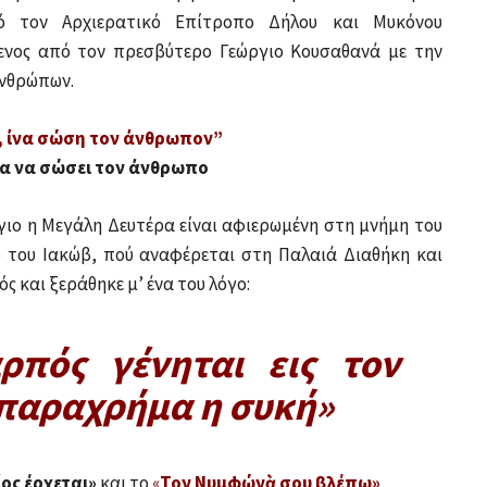
ό τον Αρχιερατικό Επίτροπο Δήλου και Μυκόνου
ενος από τον πρεσβύτερο Γεώργιο Κουσαθανά με την
 ανθρώπων
.
, ίνα σώση τον άνθρωπον”
ια να σώσει τον άνθρωπο
ιο η Μεγάλη Δευτέρα είναι αφιερωμένη στη μνήμη του
ύ του Ιακώβ, πού αναφέρεται στη Παλαιά Διαθήκη και
 και ξεράθηκε μ’ ένα του λόγο:
ρπός γένηται εις τον
 παραχρήμα η συκή»
ίος έρχεται»
και το
«
Τον Νυμφώνὰ σου βλέπω»