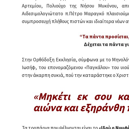
Αρτεμίου, Πολιούχο της Νήσου Μυκόνου, απ
Αιδεσιμολογιώτατο π.Πέτρο Μαραγκό πλαισιούμ
συμπροσευχή πλήθους πιστών και ιδιαίτερα νέων
“Τα πάντα προσίεται
Δέχεται τα πάντα γ
Στην Ορθόδοξη Εκκλησία, σύμφωνα με το Μηνολόγ
Ιωσήφ, του επονομαζόμενου «Παγκάλου» του υιο
στην άκαρπη συκιά, πού την καταράστηκε ο Χριστός
«Μηκέτι εκ σου κα
αιώνα και εξηράνθη
Τα τροπάρια που ψέλνονται είναι το
«Ιδοὺ ο Νυμφ