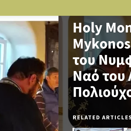
NEWS
Holy Mon
Mykonos
του Νυμφ
Ναό του 
Πολιούχ
RELATED ARTICLE