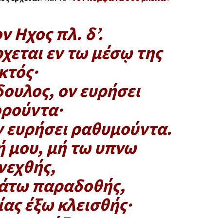
ν Hχος πλ. δ’.
ρχεται εν τω μέσῳ της
κτός·
δουλος, ον ευρήσει
ρούντα·
ον ευρήσει ραθυμούντα.
 μου, μή τω υπνω
νεχθής,
νάτω παραδοθής,
ίας έξω κλεισθής·