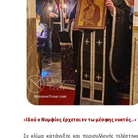
«Ιδού ο Νυμφίος έρχεται εν τω μέσῳ της νυκτός..»
Σε κλίμα κατάνυξης και περισυλλογής τελέστηκ