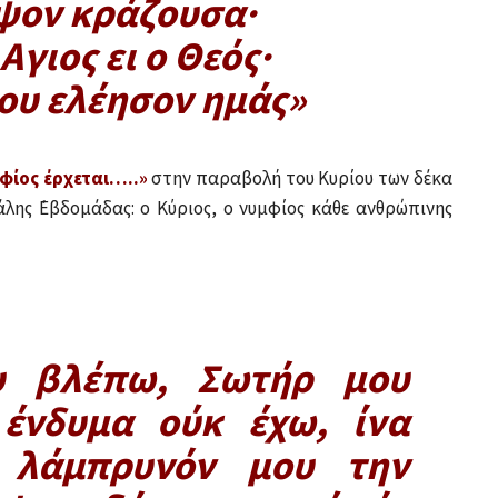
ψον κράζουσα·
 Αγιος ει ο Θεός·
κου ελέησον ημάς»
μφίος έρχεται…..»
στην παραβολή του Κυρίου των δέκα
λης ῾Εβδομάδας: ο Κύριος, ο νυμφίος κάθε ανθρώπινης
υ βλέπω, Σωτήρ μου
 ένδυμα ούκ έχω, ίνα
 λάμπρυνόν μου την