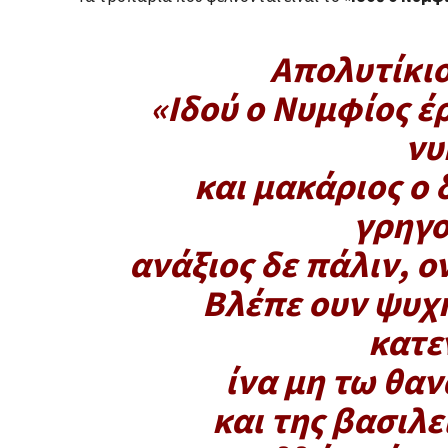
Aπολυτίκιο
«Ιδού ο Νυμφίος έ
νυ
και μακάριος ο 
γρηγο
ανάξιος δε πάλιν, 
Βλέπε ουν ψυχή
κατε
ίνα μη τω θα
και της βασιλε