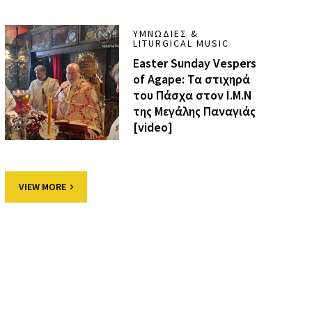
ΥΜΝΩΔΊΕΣ &
LITURGICAL MUSIC
Easter Sunday Vespers
of Agape: Τα στιχηρά
του Πάσχα στον Ι.Μ.Ν
της Μεγάλης Παναγιάς
[video]
VIEW MORE