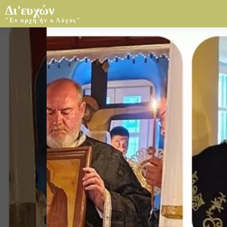
Δι'ευχών
"Εν αρχή ήν ο Λόγος"