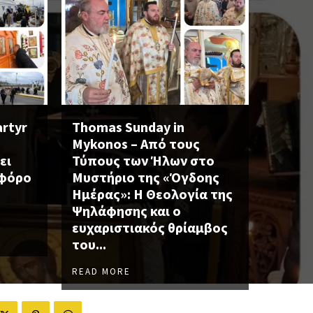
artyr
Thomas Sunday in
Mykonos – Από τους
ει
Τύπους των Ήλων στο
οφόρο
Μυστήριο της «Όγδοης
Ημέρας»: Η Θεολογία της
Ψηλάφησης και ο
ευχαριστιακός θρίαμβος
του...
READ MORE