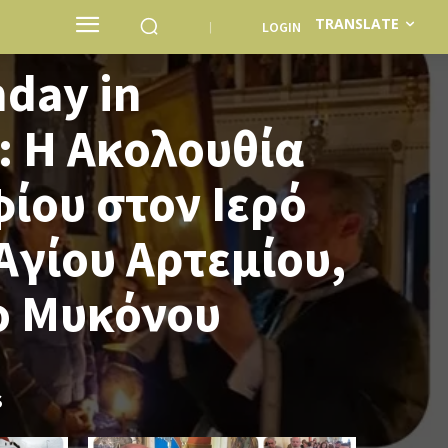
TRANSLATE
LOGIN
day in
: Η Ακολουθία
ίου στον Ιερό
Αγίου Αρτεμίου,
ο Μυκόνου
S