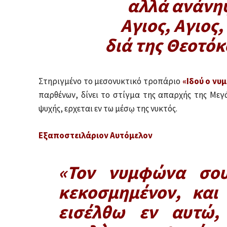
αλλά ανάνη
Αγιος, Αγιος,
διά της Θεοτό
Στηριγμένο το μεσονυκτικό τροπάριο
«Ιδού ο νυ
παρθένων, δίνει το στίγμα της απαρχής της Μεγά
ψυχής, ερχεται εν τω μέσῳ της νυκτός.
Εξαποστειλάριον Αυτόμελον
«Τον νυμφώνα σο
κεκοσμημένον, και
εισέλθω εν αυτώ,