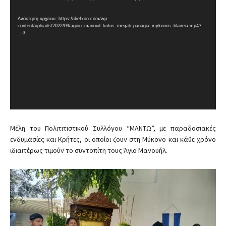
ρ
ό
Ανάκτηση αρχείου: https://diefxon.com/wp-
content/uploads/2022/09/agiou_manouil_kritos_megali_panagia_mykonos_litaneia.mp4?
γ
_=3
ρ
α
μ
μ
α
Α
ν
α
Μέλη του Πολιτιτιστικού Συλλόγου “ΜΑΝΤΩ”, με παραδοσιακές
π
ενδυμασίες και Κρήτες, οι οποίοι ζουν στη Μύκονο και κάθε χρόνο
α
ιδιαιτέρως τιμούν το συντοπίτη τους Άγιο Μανουήλ.
ρ
α
γ
ω
γ
ή
ς