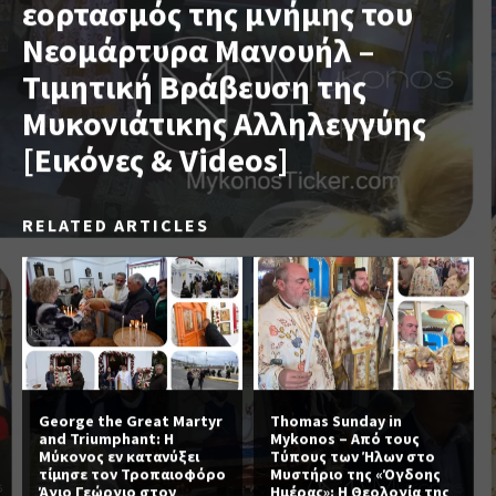
εορτασμός της μνήμης του
Νεομάρτυρα Μανουήλ –
Τιμητική Βράβευση της
Μυκονιάτικης Αλληλεγγύης
[Εικόνες & Videos]
RELATED ARTICLES
George the Great Martyr
Thomas Sunday in
and Triumphant: Η
Mykonos – Από τους
Μύκονος εν κατανύξει
Τύπους των Ήλων στο
τίμησε τον Τροπαιοφόρο
Μυστήριο της «Όγδοης
Άγιο Γεώργιο στον
Ημέρας»: Η Θεολογία της