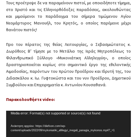
Τους προέτρεψε δε να παραμείνουν πιστοί, με οποιοδήποτε τίμημα,
στο Χριστό και τις Ελληνορθόδοξες παραδόσεις, ακολουθώντας
και μιμούμενοι το παράδειγμα του σήμερα τιμώμενου Αγίου
Νεομάρτυρος Μανουήλ, του Κρητός, ο οποίος παρέμεινε μέχρι
θανάτου πιστός!
Προ του πέρατος της θείας Λειτουργίας, ο Σεβασμιώτατος κ.
Δωρόθεος Β’ τίμησε με το Μετάλιο της Ιεράς Μητροπόλεως το
Φιλανθρωπικό Σύλλογο «Μυκονιάτικη Αλληλεγγύη», ο οποίος
δραστηριοποιείται κυρίως στο σημαντικό έργο της εθελοντικής
Αιμοδοσίας, παρόντων του πρώτου Προέδρου και Ιδρυτή της, του
Διδασκάλου κ. Ιω. Γυφτοκώστα και του νυν Προέδρου, Δημοτικού
Συμβούλου και Επιχειρηματία κ. Αντωνίου Κουσαθανά.
Παρακολουθήστε video:
Π
Media error: Format(s) not supported or source(s) not found
ρ
ό
Ανάκτηση αρχείου: https://diefxon.com/wp-
content/uploads/2022/09/mykoniatiki_allilegyi_megali_panagia_mykonos.mp4?_=1
γ