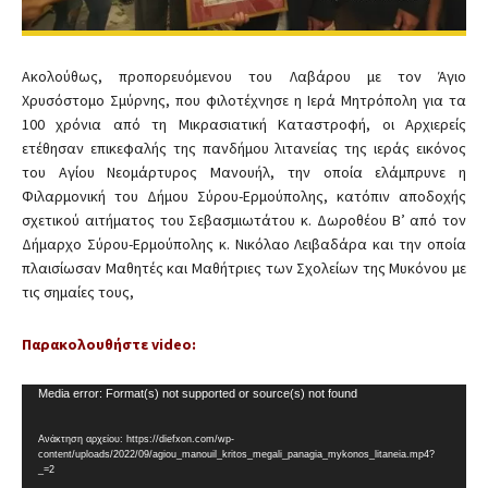
τ
ε
ο
Ακολούθως, προπορευόμενου του Λαβάρου με τον Άγιο
Χρυσόστομο Σμύρνης, που φιλοτέχνησε η Ιερά Μητρόπολη για τα
100 χρόνια από τη Μικρασιατική Καταστροφή, οι Αρχιερείς
ετέθησαν επικεφαλής της πανδήμου λιτανείας της ιεράς εικόνος
του Αγίου Νεομάρτυρος Μανουήλ, την οποία ελάμπρυνε η
Φιλαρμονική του Δήμου Σύρου-Ερμούπολης, κατόπιν αποδοχής
σχετικού αιτήματος του Σεβασμιωτάτου κ. Δωροθέου Β’ από τον
Δήμαρχο Σύρου-Ερμούπολης κ. Νικόλαο Λειβαδάρα και την οποία
πλαισίωσαν Μαθητές και Μαθήτριες των Σχολείων της Μυκόνου με
τις σημαίες τους,
Παρακολουθήστε video:
Π
Media error: Format(s) not supported or source(s) not found
ρ
ό
Ανάκτηση αρχείου: https://diefxon.com/wp-
content/uploads/2022/09/agiou_manouil_kritos_megali_panagia_mykonos_litaneia.mp4?
γ
_=2