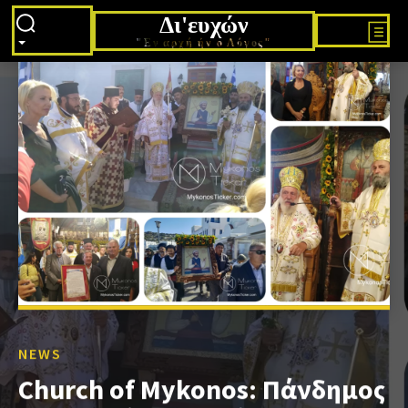
Δι'ευχών
"Εν αρχή ήν ο Λόγος"
NEWS
Church of Mykonos: Πάνδημος