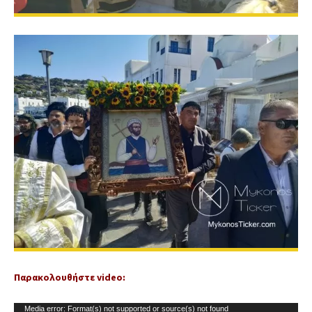
ε
ο
Παρακολουθήστε video:
Π
Media error: Format(s) not supported or source(s) not found