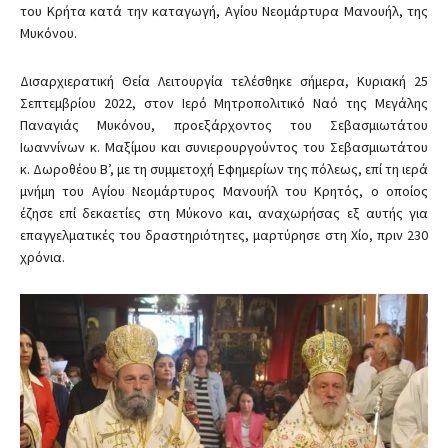
του Κρήτα κατά την καταγωγή, Αγίου Νεομάρτυρα Μανουήλ, της
Μυκόνου.
Δισαρχιερατική Θεία Λειτουργία τελέσθηκε σήμερα, Κυριακή 25
Σεπτεμβρίου 2022, στον Ιερό Μητροπολιτικό Ναό της Μεγάλης
Παναγιάς Μυκόνου, προεξάρχοντος του Σεβασμιωτάτου
Ιωαννίνων κ. Μαξίμου και συνιερουργούντος του Σεβασμιωτάτου
κ. Δωροθέου Β’, με τη συμμετοχή Εφημερίων της πόλεως, επί τη ιερά
μνήμη του Αγίου Νεομάρτυρος Μανουήλ του Κρητός, ο οποίος
έζησε επί δεκαετίες στη Μύκονο και, αναχωρήσας εξ αυτής για
επαγγελματικές του δραστηριότητες, μαρτύρησε στη Χίο, πριν 230
χρόνια.