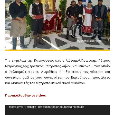
Β
ί
ν
τ
ε
ο
Την επιμέλεια της Πανηγύρεως είχε ο Αιδεσιμολ.Πρωτοπρ. Πέτρος
Μαραγκός,Αρχιερατικός Επίτροπος Δήλου και Μυκόνου, τον οποίο
ο Σεβασμιώτατος κ. Δωρόθεος Β’ ιδιαιτέρως ευχαρίστησε και
συνεχάρη, μαζί με τους συνεργάτες του Επιτρόπους, Ιεροψάλτες
και Διακονητές του Μητροπολιτικού Ναού Μυκόνου.
Παρακολουθήστε video:
Π
Media error: Format(s) not supported or source(s) not found
ρ