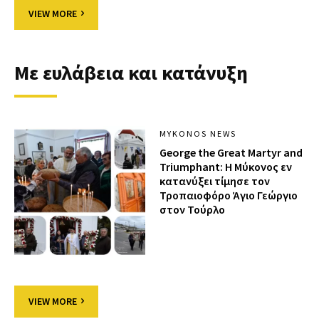
VIEW MORE
Με ευλάβεια και κατάνυξη
MYKONOS NEWS
George the Great Martyr and
Triumphant: Η Μύκονος εν
κατανύξει τίμησε τον
Τροπαιοφόρο Άγιο Γεώργιο
στον Τούρλο
VIEW MORE