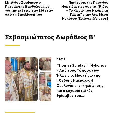
Ι.Ν. Αγίου Στεφάνου ο
Πανήγυρις της Παναγίας
Πατριάρχης Βαρθολομαίος
Μυρτιδιώτισσας στις “Ρίζες
για την επέτειο των 130 ετών
– Το Χωριό του Μπάρμπα
από τη θεμελίωσή του
Γιάννη” στην Άνω Μερά
Μυκόνου [Εικόνες & Videos]
Σεβασμιώτατος Δωρόθεος Β'
NEWS
Thomas Sunday in Mykonos
– Από τους Τύπους των
Ήλων στο Μυστήριο της
«Όγδοης Ημέρας»: Η
Θεολογία της Ψηλάφησης
και ο ευχαριστιακός
θρίαμβος του...