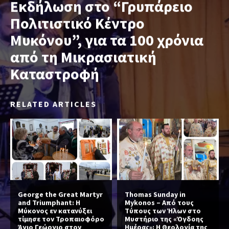
Εκδήλωση στο “Γρυπάρειο
Πολιτιστικό Κέντρο
Μυκόνου”, για τα 100 χρόνια
από τη Μικρασιατική
Καταστροφή
RELATED ARTICLES
George the Great Martyr
Thomas Sunday in
and Triumphant: Η
Mykonos – Από τους
Μύκονος εν κατανύξει
Τύπους των Ήλων στο
τίμησε τον Τροπαιοφόρο
Μυστήριο της «Όγδοης
Άγιο Γεώργιο στον
Ημέρας»: Η Θεολογία της