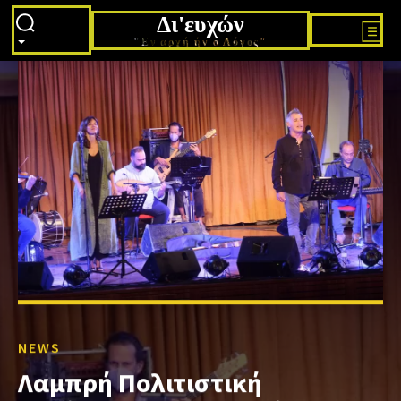
Δι'ευχών
"Εν αρχή ήν ο Λόγος"
NEWS
Λαμπρή Πολιτιστική