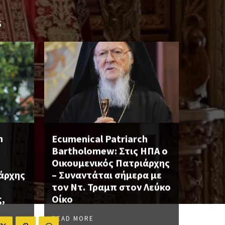
S
h
Ecumenical Patriarch
Bartholomew: Στις ΗΠΑ ο
Οικουμενικός Πατριάρχης
άρχης
– Συναντάται σήμερα με
τον Ντ. Τραμπ στον Λεύκο
,
Οίκο
READ MORE