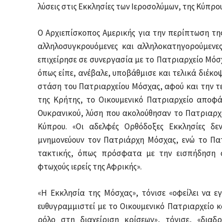
λύσεις στις Εκκλησίες των Ιεροσολύμων, της Κύπρου
Ο Αρχιεπίσκοπος Αμερικής για την περίπτωση τη
αλληλοσυγκρουόμενες και αλληλοκατηγορούμενες
επιχείρησε σε συνεργασία με το Πατριαρχείο Μόσ
όπως είπε, ανέβαλε, υποβάθμισε και τελικά διέκοψ
στάση του Πατριαρχείου Μόσχας, αφού και την τ
της Κρήτης, το Οικουμενικό Πατριαρχείο αποφά
Ουκρανικού, λύση που ακολούθησαν το Πατριαρχεί
Κύπρου. «Οι αδελφές Ορθόδοξες Εκκλησίες δ
μνημονεύουν τον Πατριάρχη Μόσχας, ενώ το Πατ
τακτικής, όπως πρόσφατα με την εισπήδηση σ
φτωχούς ιερείς της Αφρικής».
«Η Εκκλησία της Μόσχας», τόνισε «οφείλει να ε
ευθυγραμμιστεί με το Οικουμενικό Πατριαρχείο κα
ρόλο στη διαχείριση κρίσεων», τόνισε, «δια