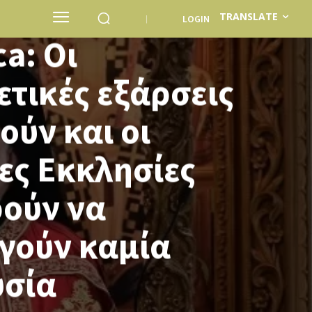
oros Archbishop
TRANSLATE
LOGIN
a: Οι
τικές εξάρσεις
ούν και οι
ες Εκκλησίες
ρούν να
γούν καμία
υσία