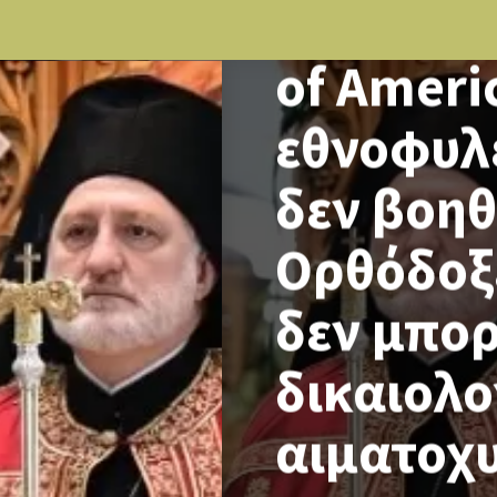
Elpidoph
of Americ
εθνοφυλε
δεν βοηθ
Ορθόδοξ
δεν μπο
δικαιολο
αιματοχ