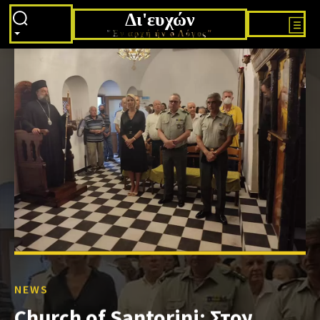
Δι'ευχών
"Εν αρχή ήν ο Λόγος"
NEWS
Church of Santorini: Στον