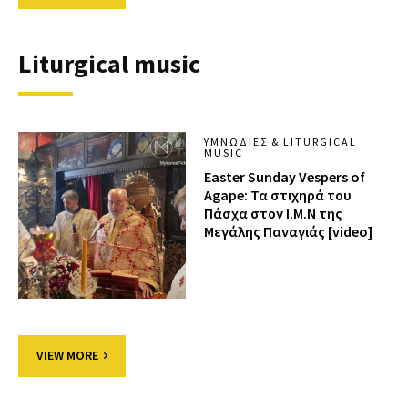
Liturgical music
ΥΜΝΩΔΊΕΣ & LITURGICAL
MUSIC
Easter Sunday Vespers of
Agape: Τα στιχηρά του
Πάσχα στον Ι.Μ.Ν της
Μεγάλης Παναγιάς [video]
VIEW MORE