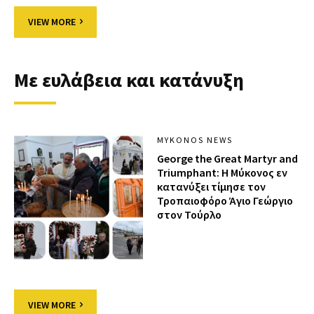
VIEW MORE
Με ευλάβεια και κατάνυξη
MYKONOS NEWS
George the Great Martyr and
Triumphant: Η Μύκονος εν
κατανύξει τίμησε τον
Τροπαιοφόρο Άγιο Γεώργιο
στον Τούρλο
VIEW MORE