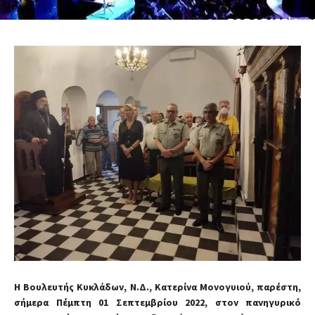
Η Βουλευτής Κυκλάδων, Ν.Δ., Κατερίνα Μονογυιού, παρέστη,
σήμερα Πέμπτη 01 Σεπτεμβρίου 2022, στον πανηγυρικό