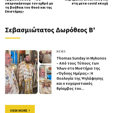
υπερνικήσουμε τον εχθρό με
στη μετα-covid εποχή
τη βοήθεια του Θεού και της
Επιστήμης»
Σεβασμιώτατος Δωρόθεος Β'
NEWS
Thomas Sunday in Mykonos
– Από τους Τύπους των
Ήλων στο Μυστήριο της
«Όγδοης Ημέρας»: Η
Θεολογία της Ψηλάφησης
και ο ευχαριστιακός
θρίαμβος του...
VIEW MORE