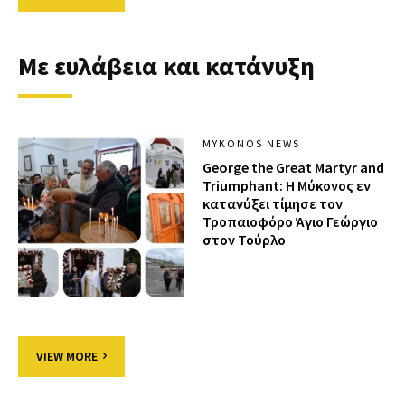
Με ευλάβεια και κατάνυξη
MYKONOS NEWS
George the Great Martyr and
Triumphant: Η Μύκονος εν
κατανύξει τίμησε τον
Τροπαιοφόρο Άγιο Γεώργιο
στον Τούρλο
VIEW MORE