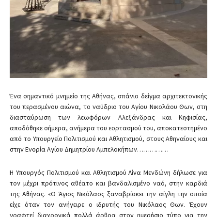
​Ένα σημαντικό μνημείο της Αθήνας, σπάνιο δείγμα αρχιτεκτονικής
του περασμένου αιώνα, το ναΰδριο του Αγίου Νικολάου Θων, στη
διασταύρωση των λεωφόρων Αλεξάνδρας και Κηφισίας,
αποδόθηκε σήμερα, ανήμερα του εορτασμού του, αποκατεστημένο
από το Υπουργείο Πολιτισμού και Αθλητισμού, στους Αθηναίους και
στην Ενορία Αγίου Δημητρίου Αμπελοκήπων……………
Η Υπουργός Πολιτισμού και Αθλητισμού Λίνα Μενδώνη δήλωσε για
τον μέχρι πρότινος αθέατο και βανδαλισμένο ναό, στην καρδιά
της Αθήνας. «Ο Άγιος Νικόλαος ξαναβρίσκει την αίγλη την οποία
είχε όταν τον ανήγειρε ο ιδρυτής του Νικόλαος Θων. Έχουν
γραφτεί διαχρονικά πολλά άρθρα στον ημερήσιο τύπο για την