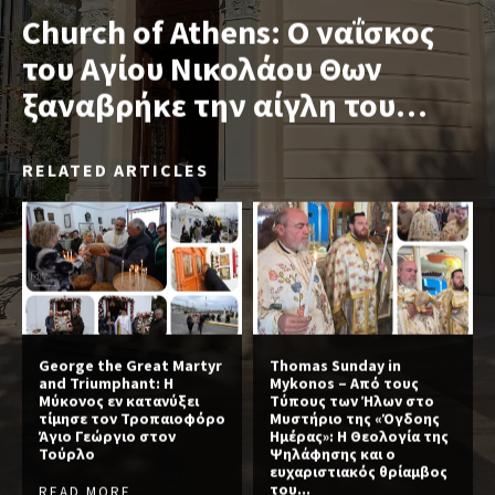
Church of Athens: Ο ναΐσκος
του Αγίου Νικολάου Θων
ξαναβρήκε την αίγλη του…
RELATED ARTICLES
George the Great Martyr
Thomas Sunday in
and Triumphant: Η
Mykonos – Από τους
Μύκονος εν κατανύξει
Τύπους των Ήλων στο
τίμησε τον Τροπαιοφόρο
Μυστήριο της «Όγδοης
Άγιο Γεώργιο στον
Ημέρας»: Η Θεολογία της
Τούρλο
Ψηλάφησης και ο
ευχαριστιακός θρίαμβος
του...
READ MORE