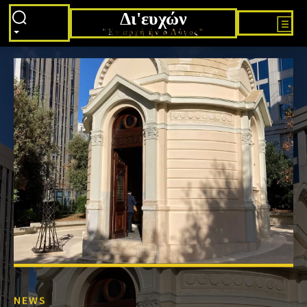
Δι'ευχών
"Εν αρχή ήν ο Λόγος"
NEWS