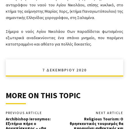
αντιγράφου του ναού του Αγίου Νικολάου, επίσης κυκλικό, στο
κτήμα της αείμνηστης Μαρίας Χορς, (κτήμα Παναγιωτόπουλου) της
σημαντικής Ελληνίδας χορογράφου, στη Σαλαμίνα.
Σήμερα ο ναός Αγίου Νικολάου Θων παραδίδεται φωτισμένος
εξωτερικά αναδεικνύοντας ένα σπάνιο μνημείο, που παρέμενε
κατεστραμμένο και αθέατο για πολλές δεκαετίες.
7 ΔΕΚΕΜΒΡΊΟΥ 2020
MORE ON THIS TOPIC
PREVIOUS ARTICLE
NEXT ARTICLE
Archibishop Ieronymos:
Religious Tourism: Ο
Εξιτήριο πήρε ο
θρησκευτικός τουρισμός θα
Αρχιεπίσκοπος – «Θα
παραμείνει ανθεκτικός και