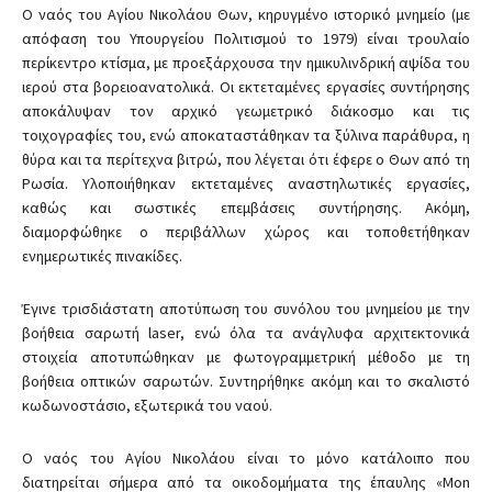
Ο ναός του Αγίου Νικολάου Θων, κηρυγμένο ιστορικό μνημείο (με
απόφαση του Υπουργείου Πολιτισμού το 1979) είναι τρουλαίο
περίκεντρο κτίσμα, με προεξάρχουσα την ημικυλινδρική αψίδα του
ιερού στα βορειοανατολικά. Οι εκτεταμένες εργασίες συντήρησης
αποκάλυψαν τον αρχικό γεωμετρικό διάκοσμο και τις
τοιχογραφίες του, ενώ αποκαταστάθηκαν τα ξύλινα παράθυρα, η
θύρα και τα περίτεχνα βιτρώ, που λέγεται ότι έφερε ο Θων από τη
Ρωσία. Υλοποιήθηκαν εκτεταμένες αναστηλωτικές εργασίες,
καθώς και σωστικές επεμβάσεις συντήρησης. Ακόμη,
διαμορφώθηκε ο περιβάλλων χώρος και τοποθετήθηκαν
ενημερωτικές πινακίδες.
Έγινε τρισδιάστατη αποτύπωση του συνόλου του μνημείου με την
βοήθεια σαρωτή laser, ενώ όλα τα ανάγλυφα αρχιτεκτονικά
στοιχεία αποτυπώθηκαν με φωτογραμμετρική μέθοδο με τη
βοήθεια οπτικών σαρωτών. Συντηρήθηκε ακόμη και το σκαλιστό
κωδωνοστάσιο, εξωτερικά του ναού.
Ο ναός του Αγίου Νικολάου είναι το μόνο κατάλοιπο που
διατηρείται σήμερα από τα οικοδομήματα της έπαυλης «Mon