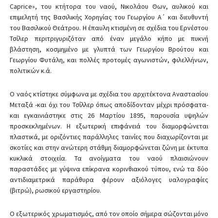
Caprice», του κτήτορα του ναού, Νικολάου Θων, αυλικού και
επιμελητή της Βασιλικής Χορηγίας του Γεωργίου Α΄ και διευθυντή
του Βασιλικού Θεάτρου. Η έπαυλη κτισμένη σε σχέδια του Ερνέστου
Τσίλερ περιτριγυριζόταν από έναν μεγάλο κήπο με πυκνή
βλάστηση, κοσμημένο με γλυπτά των Γεωργίου Βρούτου και
Γεωργίου Φυτάλη, και πολλές προτομές αγωνιστών, φιλελλήνων,
πολιτικών κ.ά.
Ο ναός κτίστηκε σύμφωνα με σχέδια του αρχιτέκτονα Αναστασίου
Μεταξά -και όχι του Τσίλλερ όπως αποδίδονταν μέχρι πρόσφατα-
και εγκαινιάστηκε στις 26 Μαρτίου 1895, παρουσία υψηλών
προσκεκλημένων. Η εξωτερική επιφάνειά του διαμορφώνεται
πλαστικά, με οριζόντιες παράλληλες ταινίες που διαχωρίζονται με
σκοτίες και στην ανώτερη στάθμη διαμορφώνεται ζώνη με έκτυπα
κυκλικά στοιχεία. Τα ανοίγματα του ναού πλαισιώνουν
παραστάδες με γύψινα επίκρανα κορινθιακού τύπου, ενώ τα δύο
αντιδιαμετρικά παράθυρα φέρουν αξιόλογες υαλογραφίες
(βιτρώ), ρωσικού εργαστηρίου.
Ο εξωτερικός χρωματισμός, από τον οποίο σήμερα σώζονται μόνο