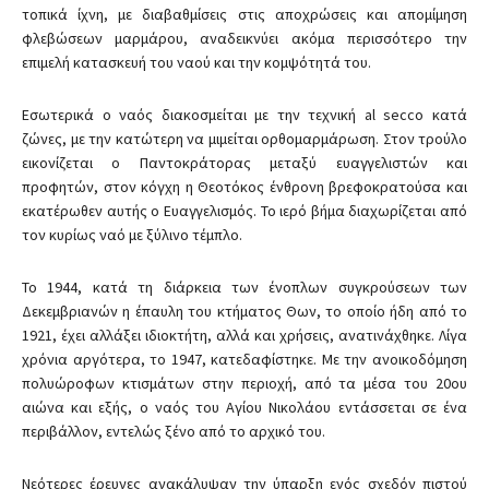
τοπικά ίχνη, με διαβαθμίσεις στις αποχρώσεις και απομίμηση
φλεβώσεων μαρμάρου, αναδεικνύει ακόμα περισσότερο την
επιμελή κατασκευή του ναού και την κομψότητά του.
Εσωτερικά ο ναός διακοσμείται με την τεχνική al secco κατά
ζώνες, με την κατώτερη να μιμείται ορθομαρμάρωση. Στον τρούλο
εικονίζεται ο Παντοκράτορας μεταξύ ευαγγελιστών και
προφητών, στον κόγχη η Θεοτόκος ένθρονη βρεφοκρατούσα και
εκατέρωθεν αυτής ο Ευαγγελισμός. Το ιερό βήμα διαχωρίζεται από
τον κυρίως ναό με ξύλινο τέμπλο.
Το 1944, κατά τη διάρκεια των ένοπλων συγκρούσεων των
Δεκεμβριανών η έπαυλη του κτήματος Θων, το οποίο ήδη από το
1921, έχει αλλάξει ιδιοκτήτη, αλλά και χρήσεις, ανατινάχθηκε. Λίγα
χρόνια αργότερα, το 1947, κατεδαφίστηκε. Με την ανοικοδόμηση
πολυώροφων κτισμάτων στην περιοχή, από τα μέσα του 20ου
αιώνα και εξής, ο ναός του Αγίου Νικολάου εντάσσεται σε ένα
περιβάλλον, εντελώς ξένο από το αρχικό του.
Νεότερες έρευνες ανακάλυψαν την ύπαρξη ενός σχεδόν πιστού