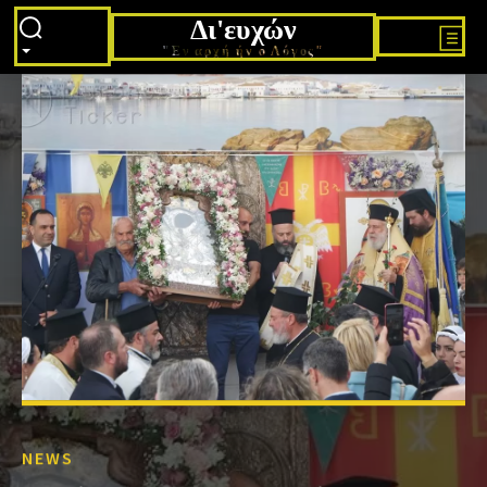
Δι'ευχών
"Εν αρχή ήν ο Λόγος"
NEWS