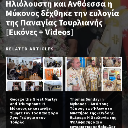
Ηλιόλουστη και Ανθόεσσα η
Μύκονος δέχθηκε την ευλογία
της Παναγίας Τουρλιανής
[Εικόνες + Videos]
RELATED ARTICLES
George the Great Martyr
Thomas Sunday in
and Triumphant: Η
Mykonos – Από τους
Μύκονος εν κατανύξει
Τύπους των Ήλων στο
τίμησε τον Τροπαιοφόρο
Μυστήριο της «Όγδοης
Άγιο Γεώργιο στον
Ημέρας»: Η Θεολογία της
Τούρλο
Ψηλάφησης και ο
ευχαριστιακός θρίαμβος