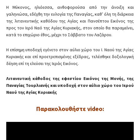
Η Μύκονος, ηλιόεσσα, ανθοφορούσα από την άνοιξη και
γαληνιώσα, εδέχθη την ευλογία της Παναγίας, καθ’ όλη τη διάρκεια
της λιτανευτικής καθόδου της Αγίας και Πανσέπτου Εικόνος της
προς τον Ιερό Ναό της Αγίας Κυριακής, στον οποίο θα παραμείνει,
κατά το επιχώριο έθος, μέχρι το Σάββατο του Λαζάρου.
Η επίσημη υποδοχή εγένετο στον αύλιο χώρο του Ι. Ναού της Αγίας
Κυριακής και επί προετρεπισμένης εξέδρας, τελέσθηκε δοξολογική
δέηση επί τη ελεύσει της Ιεράς Εικόνος.
Λιτανευτική κάθοδος της εφεστίου Εικόνος της Μονής, της
Παναγίας Τουρλιανής και υποδοχή στον αύλιο χώρο του Ιερού
Ναού της Αγίας Κυριακής
Παρακολουθήστε video: