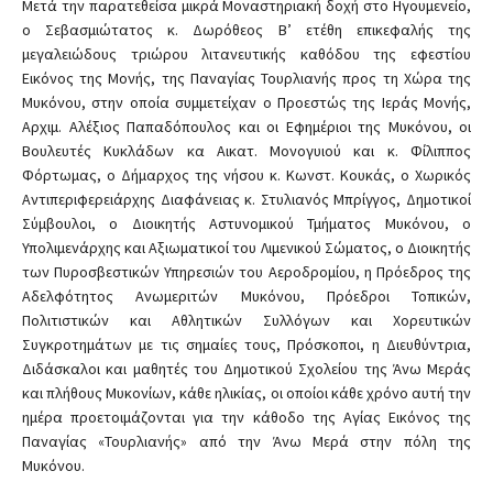
Μετά την παρατεθείσα μικρά Μοναστηριακή δοχή στο Ηγουμενείο,
ο Σεβασμιώτατος κ. Δωρόθεος Β’ ετέθη επικεφαλής της
μεγαλειώδους τριώρου λιτανευτικής καθόδου της εφεστίου
Εικόνος της Μονής, της Παναγίας Τουρλιανής προς τη Χώρα της
Μυκόνου, στην οποία συμμετείχαν ο Προεστώς της Ιεράς Μονής,
Αρχιμ. Αλέξιος Παπαδόπουλος και οι Εφημέριοι της Μυκόνου, οι
Βουλευτές Κυκλάδων κα Αικατ. Μονογυιού και κ. Φίλιππος
Φόρτωμας, ο Δήμαρχος της νήσου κ. Κωνστ. Κουκάς, ο Χωρικός
Αντιπεριφερειάρχης Διαφάνειας κ. Στυλιανός Μπρίγγος, Δημοτικοί
Σύμβουλοι, ο Διοικητής Αστυνομικού Τμήματος Μυκόνου, ο
Υπολιμενάρχης και Αξιωματικοί του Λιμενικού Σώματος, ο Διοικητής
των Πυροσβεστικών Υπηρεσιών του Αεροδρομίου, η Πρόεδρος της
Αδελφότητος Ανωμεριτών Μυκόνου, Πρόεδροι Τοπικών,
Πολιτιστικών και Αθλητικών Συλλόγων και Χορευτικών
Συγκροτημάτων με τις σημαίες τους, Πρόσκοποι, η Διευθύντρια,
Διδάσκαλοι και μαθητές του Δημοτικού Σχολείου της Άνω Μεράς
και πλήθους Μυκονίων, κάθε ηλικίας, οι οποίοι κάθε χρόνο αυτή την
ημέρα προετοιμάζονται για την κάθοδο της Αγίας Εικόνος της
Παναγίας «Τουρλιανής» από την Άνω Μερά στην πόλη της
Μυκόνου.