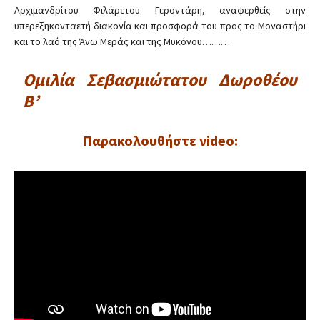
Αρχιμανδρίτου Φιλάρετου Γεροντάρη, αναφερθείς στην
υπερεξηκονταετή διακονία και προσφορά του προς το Μοναστήρι
και το λαό της Άνω Μεράς και της Μυκόνου………
Ομιλία Σεβασμιώτατου Δωροθέου
Β’
Παρακολουθήστε video: