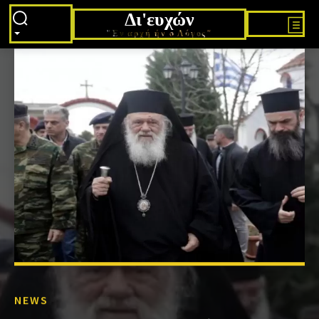
Δι'ευχών
"Εν αρχή ήν ο Λόγος"
NEWS