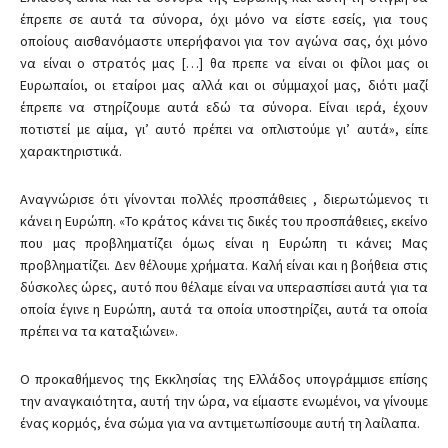
έπρεπε σε αυτά τα σύνορα, όχι μόνο να είστε εσείς, για τους
οποίους αισθανόμαστε υπερήφανοι για τον αγώνα σας, όχι μόνο
να είναι ο στρατός μας […] θα πρεπε να είναι οι φίλοι μας οι
Ευρωπαίοι, οι εταίροι μας αλλά και οι σύμμαχοί μας, διότι μαζί
έπρεπε να στηρίζουμε αυτά εδώ τα σύνορα. Είναι ιερά, έχουν
ποτιστεί με αίμα, γι’ αυτό πρέπει να οπλιστούμε γι’ αυτά», είπε
χαρακτηριστικά.
Αναγνώρισε ότι γίνονται πολλές προσπάθειες , διερωτώμενος τι
κάνει η Ευρώπη. «Το κράτος κάνει τις δικές του προσπάθειες, εκείνο
που μας προβληματίζει όμως είναι η Ευρώπη τι κάνει; Μας
προβληματίζει. Δεν θέλουμε χρήματα. Καλή είναι και η βοήθεια στις
δύσκολες ώρες, αυτό που θέλαμε είναι να υπερασπίσει αυτά για τα
οποία έγινε η Ευρώπη, αυτά τα οποία υποστηρίζει, αυτά τα οποία
πρέπει να τα καταξιώνει».
Ο προκαθήμενος της Εκκλησίας της Ελλάδος υπογράμμισε επίσης
την αναγκαιότητα, αυτή την ώρα, να είμαστε ενωμένοι, να γίνουμε
ένας κορμός, ένα σώμα για να αντιμετωπίσουμε αυτή τη λαίλαπα.