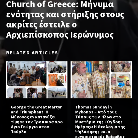
Church of Greece: Μήνυμα
ενότητας και στήριξης στους
ακρίτες έστειλε ο
Αρχιεπίσκοπος Ιερώνυμος
RELATED ARTICLES
George the Great Martyr
Thomas Sunday in
and Triumphant: Η
Mykonos – Από τους
Μύκονος εν κατανύξει
Τύπους των Ήλων στο
τίμησε τον Τροπαιοφόρο
Μυστήριο της «Όγδοης
Άγιο Γεώργιο στον
Ημέρας»: Η Θεολογία της
Τούρλο
Ψηλάφησης και ο
ευχαριστιακός θρίαμβος