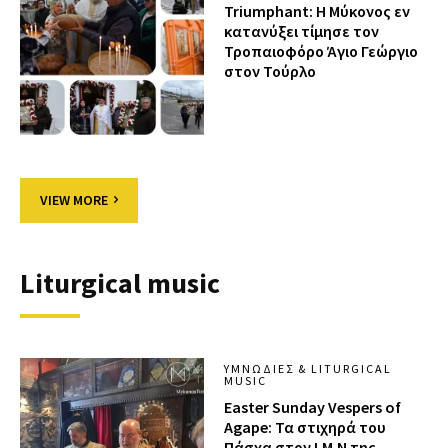
Triumphant: Η Μύκονος εν
κατανύξει τίμησε τον
Τροπαιοφόρο Άγιο Γεώργιο
στον Τούρλο
VIEW MORE
Liturgical music
ΥΜΝΩΔΊΕΣ & LITURGICAL
MUSIC
Easter Sunday Vespers of
Agape: Τα στιχηρά του
Πάσχα στον Ι.Μ.Ν της