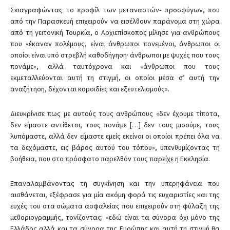
Σκιαγραφώντας το προφίλ των μεταναστών- προσφύγων, που
από την Παρασκευή επιχειρούν να εισέλθουν παράνομα στη χώρα
από τη γειτονική Τουρκία, ο Αρχιεπίσκοπος μίλησε για ανθρώπους
που «έκαναν πολέμους, είναι άνθρωποι πονεμένοι, άνθρωποι οι
οποίοι είναι υπό στρεβλή καθοδήγηση· άνθρωποι με ψυχές που τους
πονάμε», αλλά ταυτόχρονα και «άνθρωποι που τους
εκμεταλλεύονται αυτή τη στιγμή, οι οποίοι μέσα σ’ αυτή την
αναζήτηση, δέχονται κοροϊδίες και εξευτελισμούς».
Διευκρίνισε πως με αυτούς τους ανθρώπους «δεν έχουμε τίποτα,
δεν είμαστε αντίθετοι, τους πονάμε […] δεν τους μισούμε, τους
λυπόμαστε, αλλά δεν είμαστε εμείς εκείνοι οι οποίοι πρέπει όλα να
τα δεχόμαστε, εις βάρος αυτού του τόπου», υπενθυμίζοντας τη
βοήθεια, που στο πρόσφατο παρελθόν τους παρείχε η Εκκλησία.
Επαναλαμβάνοντας τη συγκίνηση και την υπερηφάνεια που
αισθάνεται, εξέφρασε για μία ακόμη φορά τις ευχαριστίες και της
ευχές του στα σώματα ασφαλείας που επιχειρούν στη φύλαξη της
μεθοριογραμμής, τονίζοντας: «εδώ είναι τα σύνορα όχι μόνο της
Ελλάδος αλλά και τα σύνορα της Ευρώπης και αυτή τη στιγμή θα