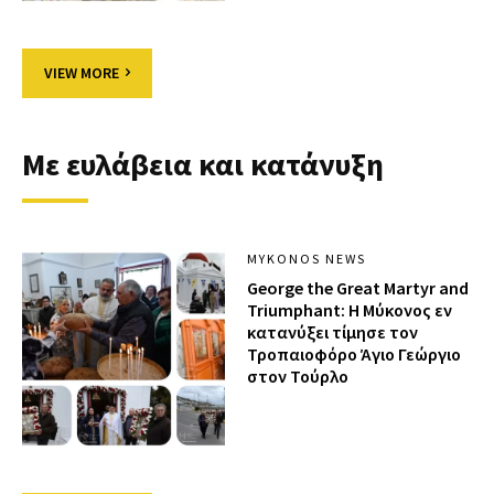
VIEW MORE
Με ευλάβεια και κατάνυξη
MYKONOS NEWS
George the Great Martyr and
Triumphant: Η Μύκονος εν
κατανύξει τίμησε τον
Τροπαιοφόρο Άγιο Γεώργιο
στον Τούρλο