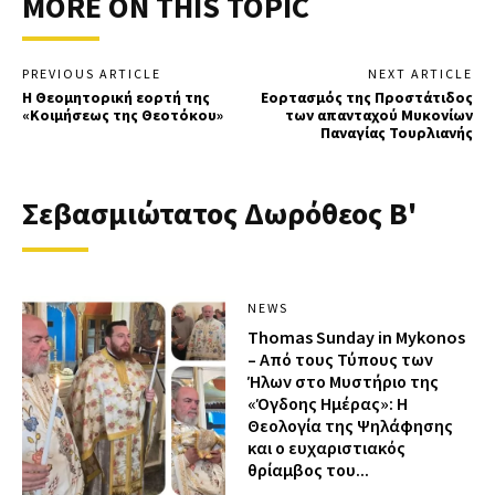
MORE ON THIS TOPIC
PREVIOUS ARTICLE
NEXT ARTICLE
Η Θεομητορική εορτή της
Εορτασμός της Προστάτιδος
«Κοιμήσεως της Θεοτόκου»
των απανταχού Μυκονίων
Παναγίας Τουρλιανής
Σεβασμιώτατος Δωρόθεος Β'
NEWS
Thomas Sunday in Mykonos
– Από τους Τύπους των
Ήλων στο Μυστήριο της
«Όγδοης Ημέρας»: Η
Θεολογία της Ψηλάφησης
και ο ευχαριστιακός
θρίαμβος του...