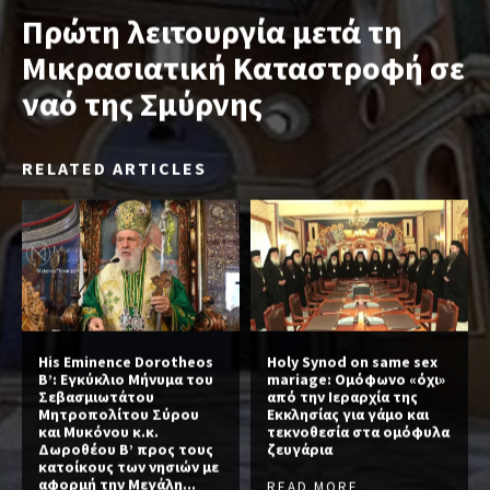
Πρώτη λειτουργία μετά τη
Μικρασιατική Καταστροφή σε
ναό της Σμύρνης
RELATED ARTICLES
His Eminence Dorotheos
Holy Synod on same sex
B’: Εγκύκλιο Μήνυμα του
mariage: Ομόφωνο «όχι»
Σεβασμιωτάτου
από την Ιεραρχία της
Μητροπολίτου Σύρου
Εκκλησίας για γάμο και
και Μυκόνου κ.κ.
τεκνοθεσία στα ομόφυλα
Δωροθέου Β’ προς τους
ζευγάρια
κατοίκους των νησιών με
αφορμή την Μεγάλη...
READ MORE