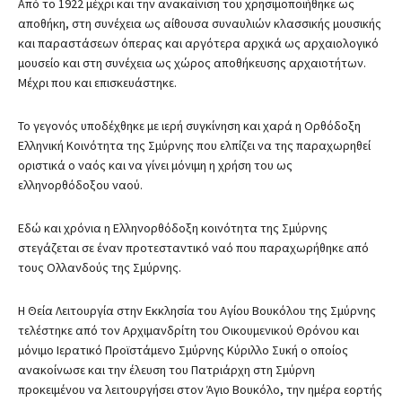
Από το 1922 μέχρι και την ανακαίνιση του χρησιμοποιήθηκε ως
αποθήκη, στη συνέχεια ως αίθουσα συναυλιών κλασσικής μουσικής
και παραστάσεων όπερας και αργότερα αρχικά ως αρχαιολογικό
μουσείο και στη συνέχεια ως χώρος αποθήκευσης αρχαιοτήτων.
Μέχρι που και επισκευάστηκε.
Το γεγονός υποδέχθηκε με ιερή συγκίνηση και χαρά η Ορθόδοξη
Ελληνική Κοινότητα της Σμύρνης που ελπίζει να της παραχωρηθεί
οριστικά ο ναός και να γίνει μόνιμη η χρήση του ως
ελληνορθόδοξου ναού.
Εδώ και χρόνια η Ελληνορθόδοξη κοινότητα της Σμύρνης
στεγάζεται σε έναν προτεσταντικό ναό που παραχωρήθηκε από
τους Ολλανδούς της Σμύρνης.
Η Θεία Λειτουργία στην Εκκλησία του Αγίου Βουκόλου της Σμύρνης
τελέστηκε από τον Αρχιμανδρίτη του Οικουμενικού Θρόνου και
μόνιμο Ιερατικό Προϊστάμενο Σμύρνης Κύριλλο Συκή ο οποίος
ανακοίνωσε και την έλευση του Πατριάρχη στη Σμύρνη
προκειμένου να λειτουργήσει στον Άγιο Βουκόλο, την ημέρα εορτής