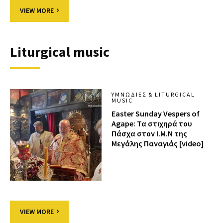
VIEW MORE
Liturgical music
ΥΜΝΩΔΊΕΣ & LITURGICAL
MUSIC
Easter Sunday Vespers of
Agape: Τα στιχηρά του
Πάσχα στον Ι.Μ.Ν της
Μεγάλης Παναγιάς [video]
VIEW MORE