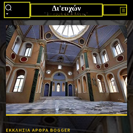
Δι'ευχών
"Εν αρχή ήν ο Λόγος"
ΕΚΚΛΗΣΙΑ ΑΡΘΡΑ BOGGER