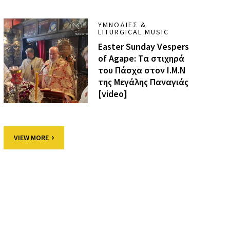
ΥΜΝΩΔΊΕΣ &
LITURGICAL MUSIC
Easter Sunday Vespers
of Agape: Τα στιχηρά
του Πάσχα στον Ι.Μ.Ν
της Μεγάλης Παναγιάς
[video]
VIEW MORE