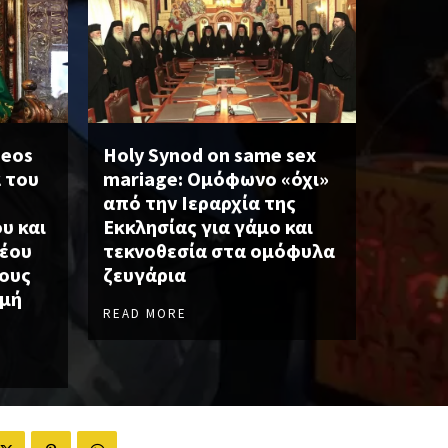
heos
Holy Synod on same sex
α του
mariage: Ομόφωνο «όχι»
από την Ιεραρχία της
υ και
Εκκλησίας για γάμο και
θέου
τεκνοθεσία στα ομόφυλα
κους
ζευγάρια
ρμή
READ MORE