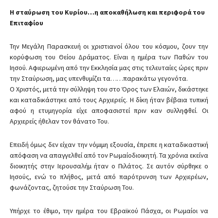
Η σταύρωση του Κυρίου…η αποκαθήλωση και περιφορά του
Επιταφίου
Την Μεγάλη Παρασκευή οι χριστιανοί όλου του κόσμου, ζουν την
κορύφωση του Θείου Δράματος. Είναι η ημέρα των Παθών του
Ιησού. Αφιερωμένη από την Εκκλησία μας στις τελευταίες ώρες πριν
την Σταύρωση, μας υπενθυμίζει τα……
παρακάτω γεγονότα.
Ο Χριστός, μετά την σύλληψη του στο Όρος των Ελαιών, δικάστηκε
και καταδικάστηκε από τους Αρχιερείς. Η δίκη ήταν βέβαια τυπική
αφού η ετυμηγορία είχε αποφασιστεί πριν καν συλληφθεί. Οι
Αρχιερείς ήθελαν τον θάνατο Του.
Επειδή όμως δεν είχαν την νόμιμη εξουσία, έπρεπε η καταδικαστική
απόφαση να απαγγελθεί από τον Ρωμαίοδιοικητή. Τα χρόνια εκείνα
διοικητής στην Ιερουσαλήμ ήταν ο Πιλάτος. Σε αυτόν σύρθηκε ο
Ιησούς, ενώ το πλήθος, μετά από παρότρυνση των Αρχιερέων,
φωνάζοντας, ζητούσε την Σταύρωση Του.
Υπήρχε το έθιμο, την ημέρα του Εβραϊκού Πάσχα, οι Ρωμαίοι να