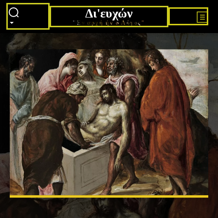
Δι'ευχών
"Εν αρχή ήν ο Λόγος"