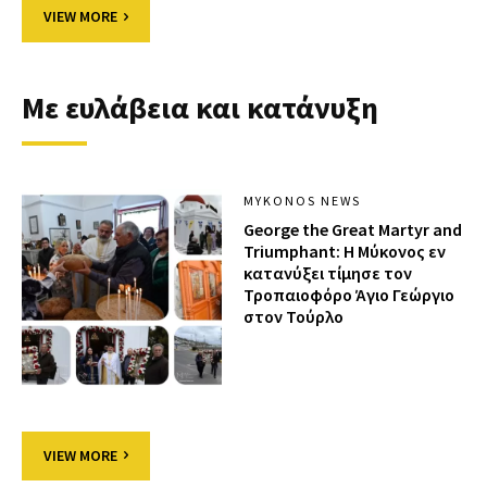
VIEW MORE
Με ευλάβεια και κατάνυξη
MYKONOS NEWS
George the Great Martyr and
Triumphant: Η Μύκονος εν
κατανύξει τίμησε τον
Τροπαιοφόρο Άγιο Γεώργιο
στον Τούρλο
VIEW MORE