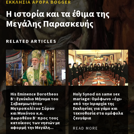
ΕΚΚΛΗΣΙΑ ΑΡΘΡΑ BOGGER
Η ιστορία και τα έθιμα της
Μεγάλης Παρασκευής
RELATED ARTICLES
His Eminence Dorotheos
Holy Synod on same sex
B’: Εγκύκλιο Μήνυμα του
mariage: Ομόφωνο «όχι»
Σεβασμιωτάτου
από την Ιεραρχία της
Μητροπολίτου Σύρου
Εκκλησίας για γάμο και
και Μυκόνου κ.κ.
τεκνοθεσία στα ομόφυλα
Δωροθέου Β’ προς τους
ζευγάρια
κατοίκους των νησιών με
αφορμή την Μεγάλη...
READ MORE