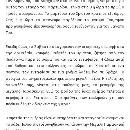
τον Κυρηναίο, που διερχόταν από εκείνο το σημείο, να μεταφέρει
αυτός τον Σταυρό του Μαρτυρίου. Τελικά στις 9 η ώρα το πρωί, ο
Ιησούς σταυρώνεται. Το μαρτύριο του Χριστού κράτησε έξι ώρες.
Στις 3 η ώρα το απόγευμα παρέδωσε το πνεύμα Του,αφού
προηγουμένως είχε συγχωρήσει όσους ευθύνονταν για τον θάνατο
Του.
Επειδή όμως το Σάββατο απαγορεύονταν οι κηδείες, ο Ιωσήφ από
την Αριμαθαία, κρυφός μαθητής του Χριστού, ζήτησε από τον
Πιλάτο να πάρει το σώμα Του και να το ενταφιάσει. Η άδεια αυτή
του δόθηκε και έτσι τυλίγοντας το σώμα του Χριστού σε ένα
σεντόνι, τον ενταφίασε σε ένα μνήμα λαξευμένο σε βράχο. Το
άνοιγμα του μνήματος,κλείστηκε με μια μεγάλη πέτρα. Η τελετή της
Αποκαθήλωσης, γίνεται στις εκκλησίες μας, το μεσημέρι της
μεγάλης Παρασκευής. Ενώ το βράδυ της ίδιας ημέρας τελείται η
περιφορά του Επιταφίου. Οι καμπάνες των εκκλησιών χτυπούν
πένθιμα όλη την διάρκεια της ημέρας.
Η νηστεία της ημέρας είναι αυστηρότατη και απαγορεύει ακόμα και
το λάδι. Πολλοί πιστοί συνηθίζουν να πίνουν την Μεγάλη Παρασκευή