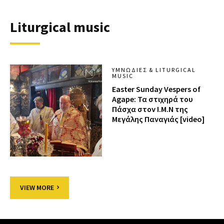
Liturgical music
ΥΜΝΩΔΊΕΣ & LITURGICAL
MUSIC
Easter Sunday Vespers of
Agape: Τα στιχηρά του
Πάσχα στον Ι.Μ.Ν της
Μεγάλης Παναγιάς [video]
VIEW MORE