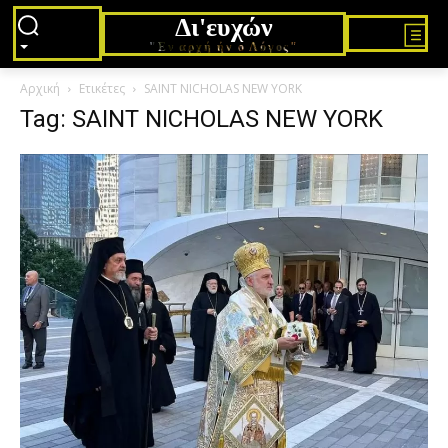
Δι'ευχών
"Εν αρχή ήν ο Λόγος"
Αρχική
Ετικέτες
SAINT NICHOLAS NEW YORK
Tag: SAINT NICHOLAS NEW YORK