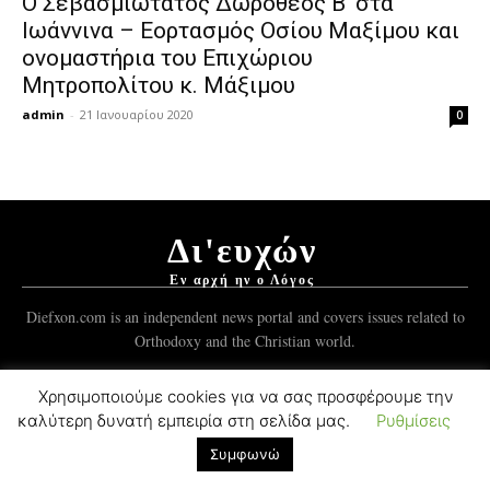
Ο Σεβασμιώτατος Δωρόθεος Β’ στα
Ιωάννινα – Εορτασμός Οσίου Μαξίμου και
ονομαστήρια του Επιχώριου
Μητροπολίτου κ. Μάξιμου
admin
-
21 Ιανουαρίου 2020
0
Δι'ευχών
Εν αρχή ην ο Λόγος
Diefxon.com is an independent news portal and covers issues related to
Orthodoxy and the Christian world.
Χρησιμοποιούμε cookies για να σας προσφέρουμε την
© 2012-2021 Mykonos Ticker Group.
ForgedSoft™
Development.
καλύτερη δυνατή εμπειρία στη σελίδα μας.
Ρυθμίσεις
Συμφωνώ