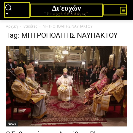
Δι'ευχών
"Εν αρχή ήν ο Λόγος"
Αρχική
Ετικέτες
ΜΗΤΡΟΠΟΛΙΤΗΣ ΝΑΥΠΑΚΤΟΥ
Tag: ΜΗΤΡΟΠΟΛΙΤΗΣ ΝΑΥΠΑΚΤΟΥ
News