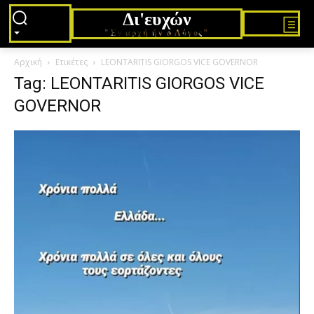
Δι'ευχών
"Εν αρχή ήν ο Λόγος"
Αρχική
Ετικέτες
LEONTARITIS GIORGOS VICE GOVERNOR
Tag: LEONTARITIS GIORGOS VICE
GOVERNOR