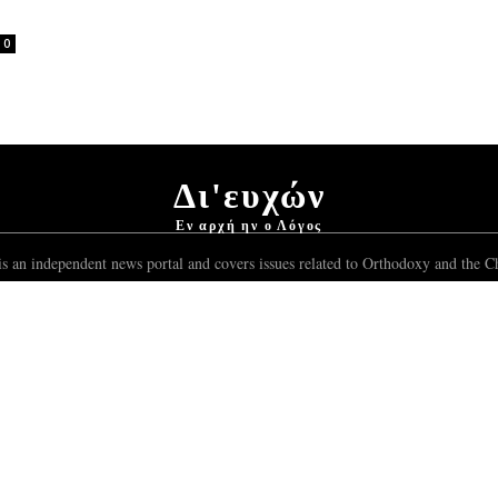
0
Δι'ευχών
Εν αρχή ην ο Λόγος
s an independent news portal and covers issues related to Orthodoxy and the Ch