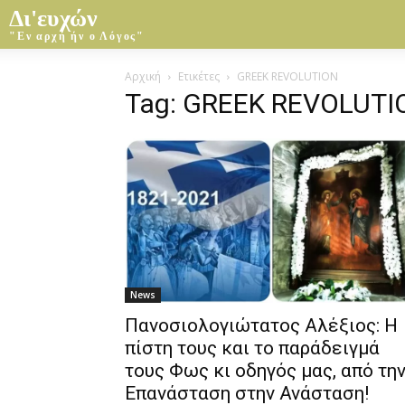
Δι'ευχών
"Εν αρχή ήν ο Λόγος"
Αρχική
Ετικέτες
GREEK REVOLUTION
Tag: GREEK REVOLUTI
News
Πανοσιολογιώτατος Αλέξιος: Η
πίστη τους και το παράδειγμά
τους Φως κι οδηγός μας, από τη
Επανάσταση στην Ανάσταση!